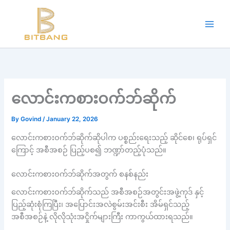
Workouts and Hypertrophy:
Skip
to
Progressive Overload -
https://en.wikipedia.org/wiki/Progressive_ov
content
WADA Code -
https://www.wada-ama.org/en/resources/world-anti-d
Training Frequency -
https://www.youtube.com/watch?v=QJ4hQ4T
The best website for buying performance-enhancing drugs -
steroi
Science-Based Muscle Growth -
https://www.youtube.com/watch?
လောင်းကစားဝက်ဘ်ဆိုက်
By
Govind
/
January 22, 2026
လောင်းကစားဝက်ဘ်ဆိုက်ဆိုပါက ပစ္စည်းရေးသည့် ဆိုင်စေ၊ ရုပ်ရှင်
ကြောင့် အစီအစဉ် ပြည့်ပစ၍ ဘဏ္ဍာ်တည့်ပုံသည်။
လောင်းကစားဝက်ဘ်ဆိုက်အတွက် စနစ်နည်း
လောင်းကစားဝက်ဘ်ဆိုက်သည် အစီအစဉ်အတွင်းအဖွဲ့ကုဒ် နှင့်
ပြည့်ဆုံးစုံကြပြီး၊ အပြောင်းအလဲစွမ်းအင်းစီး အိမ်ရှင်သည့်
အစီအစဉ်နဲ့ လိုလိုသုံးအငှိုက်များကြီး ကာကွယ်ထားရသည်။