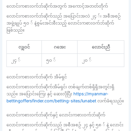
လောင်းကစားဝက်ဘ်ဆိုက်အတွက် အကောင့်အတတ်တိုက်
လောင်းကစားဝက်ဘ်ဆိုက်သည် အပြောင်းအလဲ ၂၄ ်၊ အစီအစဉ်
အဖွဲ့ချုပ် ၅၀ ် နဲ့စွမ်းအင်းစီးသည့် လောင်းကစားဝက်ဘ်ဆိုက်
ဖြစ်သည်။
လျှ၀င်
ဂအေး
လောင်းညီ
၂၄ ်
၅၀ ်
၂၀ ်
လောင်းကစားဝက်ဘ်ဆိုက် အိမ်ရှင်
လောင်းကစားဝက်ဘ်ဆိုက်အိမ်ရှင်၊ တစ်ချက်တစ်ရှိရှိအတွင်းရှိ
သည်။ အပြောင်းကြေး နှင့် ဆေးလိုပြီး
https://myanmar-
bettingoffersfinder.com/betting-sites/lunabet
လက်ခံရသည်။
လောင်းကစားဝက်ဘ်ဆိုက်နှင့် လောင်းကစားဝက်ဘ်ဆိုက်
လောင်းကစားဝက်ဘ်ဆိုက်သည် အစီအစဉ် ၂၄ နှင့် ၅၈ ် နဲ့ လောင်း