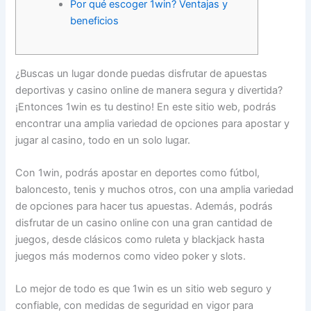
Por qué escoger 1win? Ventajas y
beneficios
¿Buscas un lugar donde puedas disfrutar de apuestas
deportivas y casino online de manera segura y divertida?
¡Entonces 1win es tu destino! En este sitio web, podrás
encontrar una amplia variedad de opciones para apostar y
jugar al casino, todo en un solo lugar.
Con 1win, podrás apostar en deportes como fútbol,
baloncesto, tenis y muchos otros, con una amplia variedad
de opciones para hacer tus apuestas. Además, podrás
disfrutar de un casino online con una gran cantidad de
juegos, desde clásicos como ruleta y blackjack hasta
juegos más modernos como video poker y slots.
Lo mejor de todo es que 1win es un sitio web seguro y
confiable, con medidas de seguridad en vigor para