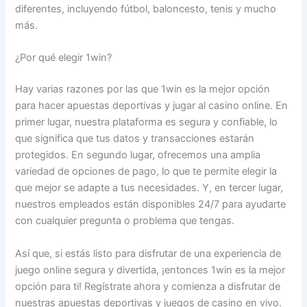
diferentes, incluyendo fútbol, baloncesto, tenis y mucho
más.
¿Por qué elegir 1win?
Hay varias razones por las que 1win es la mejor opción
para hacer apuestas deportivas y jugar al casino online. En
primer lugar, nuestra plataforma es segura y confiable, lo
que significa que tus datos y transacciones estarán
protegidos. En segundo lugar, ofrecemos una amplia
variedad de opciones de pago, lo que te permite elegir la
que mejor se adapte a tus necesidades. Y, en tercer lugar,
nuestros empleados están disponibles 24/7 para ayudarte
con cualquier pregunta o problema que tengas.
Así que, si estás listo para disfrutar de una experiencia de
juego online segura y divertida, ¡entonces 1win es la mejor
opción para ti! Regístrate ahora y comienza a disfrutar de
nuestras apuestas deportivas y juegos de casino en vivo.