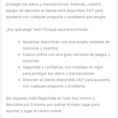
proteger tus datos y transacciones. Además, nuestro
equipo de atención al cliente está disponible 24/7 para
ayudarte con cualquier pregunta o problema que tengas.
¿Por qué elegir 1win? Porque aquí encontrarás:
Apuestas deportivas con una amplia variedad de
opciones y eventos
Casino online con una gran cantidad de juegos y
opciones
Seguridad y confianza, con medidas en vigor
para proteger tus datos y transacciones
Atención al cliente disponible 24/7 para ayudarte
con cualquier pregunta o problema
¡No esperes más! Regístrate en 1win hoy mismo y
descubre por ti mismo por qué es el mejor lugar para
apostar y jugar al casino online.