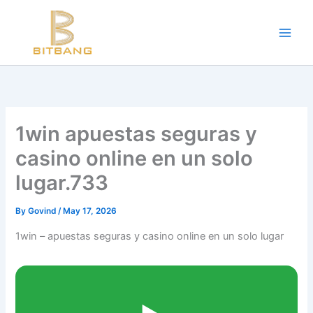
Workouts and Hypertrophy:
Skip
to
Progressive Overload -
https://en.wikipedia.org/wiki/Progressive_ov
content
WADA Code -
https://www.wada-ama.org/en/resources/world-anti-d
Training Frequency -
https://www.youtube.com/watch?v=QJ4hQ4T
The best website for buying performance-enhancing drugs -
steroi
Science-Based Muscle Growth -
https://www.youtube.com/watch?
1win apuestas seguras y
casino online en un solo
lugar.733
By
Govind
/
May 17, 2026
1win – apuestas seguras y casino online en un solo lugar