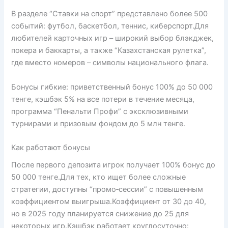
В разделе “Ставки на спорт” представлено более 500
событий: футбол, баскетбол, теннис, киберспорт.Для
любителей карточных игр – широкий выбор блэкджек,
покера и баккарты, а также “Казахстанская рулетка”,
где вместо номеров – символы национального флага.
Бонусы гибкие: приветственный бонус 100% до 50 000
тенге, кэшбэк 5% на все потери в течение месяца,
программа “Пенальти Профи” с эксклюзивными
турнирами и призовым фондом до 5 млн тенге.
Как работают бонусы
После первого депозита игрок получает 100% бонус до
50 000 тенге.Для тех, кто ищет более сложные
стратегии, доступны “промо‑сессии” с повышенным
коэффициентом выигрыша.Коэффициент от 30 до 40,
но в 2025 году планируется снижение до 25 для
некоторых игр.Кэшбэк работает круглосуточно: