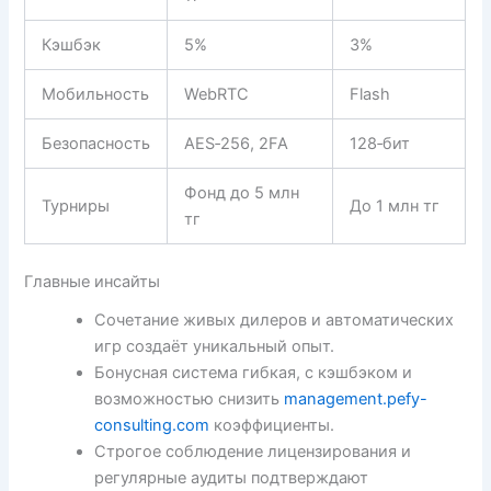
Кэшбэк
5%
3%
Мобильность
WebRTC
Flash
Безопасность
AES‑256, 2FA
128‑бит
Фонд до 5 млн
Турниры
До 1 млн тг
тг
Главные инсайты
Сочетание живых дилеров и автоматических
игр создаёт уникальный опыт.
Бонусная система гибкая, с кэшбэком и
возможностью снизить
management.pefy-
consulting.com
коэффициенты.
Строгое соблюдение лицензирования и
регулярные аудиты подтверждают