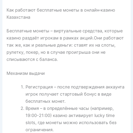
Как работают бесплатные монеты в онлайн‑казино
Казахстана
Бесплатные монеты – виртуальные средства, которые
казино раздаёт игрокам в рамках акций.Они работают
так же, как и реальные деньги: ставят их на слоты,
рулетку, покер, но в случае проигрыша они не
списываются с баланса.
Механизм выдачи
Регистрация – после подтверждения аккаунта
игрок получает стартовый бонус в виде
бесплатных монет.
Время – в определённые часы (например,
19:00-21:00) казино активирует lucky time
slots, где монеты можно использовать без
ограничения.