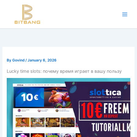
Workouts and Hypertrophy:
Skip
to
Progressive Overload -
https://en.wikipedia.org/wiki/Progressive_ov
content
WADA Code -
https://www.wada-ama.org/en/resources/world-anti-d
Training Frequency -
https://www.youtube.com/watch?v=QJ4hQ4T
The best website for buying performance-enhancing drugs -
steroi
Science-Based Muscle Growth -
https://www.youtube.com/watch?
By
Govind
/
January 6, 2026
Lucky time slots: почему время играет в вашу пользу