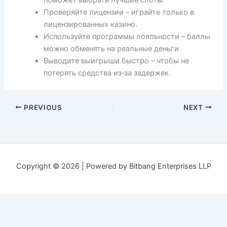
Проверяйте лицензии – играйте только в
лицензированных казино.
Используйте программы лояльности – баллы
можно обменять на реальные деньги.
Выводите выигрыши быстро – чтобы не
потерять средства из‑за задержек.
PREVIOUS
NEXT
Copyright © 2026 | Powered by Bitbang Enterprises LLP