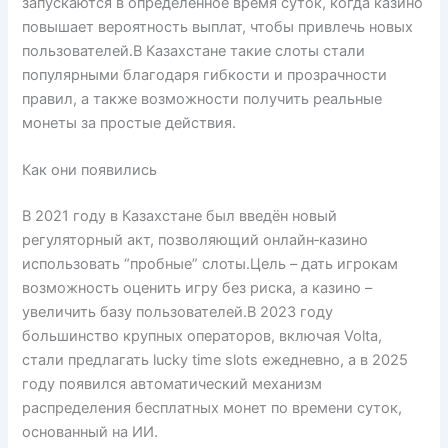
запускаются в определённое время суток, когда казино
повышает вероятность выплат, чтобы привлечь новых
пользователей.В Казахстане такие слоты стали
популярными благодаря гибкости и прозрачности
правил, а также возможности получить реальные
монеты за простые действия.
Как они появились
В 2021 году в Казахстане был введён новый
регуляторный акт, позволяющий онлайн‑казино
использовать “пробные” слоты.Цель – дать игрокам
возможность оценить игру без риска, а казино –
увеличить базу пользователей.В 2023 году
большинство крупных операторов, включая Volta,
стали предлагать lucky time slots ежедневно, а в 2025
году появился автоматический механизм
распределения бесплатных монет по времени суток,
основанный на ИИ.