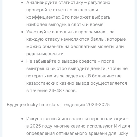
Анализируйте статистику – регулярно
проверяйте отчёты о выплатах и
коэффициентах.Это поможет выбрать
наиболее выгодные слоты и время.
Участвуйте в лояльных программах – за
каждую ставку начисляются баллы, которые
можно обменять на бесплатные монеты или
реальные деньги.
Не забывайте о выводе средств – после
выигрыша быстро выводите деньги, чтобы не
потерять их из‑за задержек.В большинстве
казахстанских казино вывод осуществляется
в течение 24-48 часов.
Будущее lucky time slots: тенденции 2023‑2025
Искусственный интеллект и персонализация –
в 2025 году многие казино используют ИИ для
определения оптимального времени для lucky