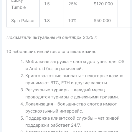
Lucky
1.5
25%
$120 000
Tumble
Spin Palace
1.8
10%
$50 000
Показатели актуальны на сентябрь 2025 г.
10 небольших инсайтов о слотиках казино
Мобильная загрузка – слоты доступны для iOS
и Android без ограничений.
Криптовалютные выплаты – некоторые казино
принимают BTC, ETH и другие валюты.
Регулярные турниры – каждый месяц
проводятся турниры с денежными призами.
Локализация – большинство слотов имеют
русскоязычный интерфейс.
Поддержка клиентской службы – чат живой
поддержки работает 24/7.