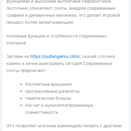
функциями и высокими выплатами.Разработчики
постоянно обновляют слоты, внедряя современные
графики и динамичные механики, что делает игровой
процесс более захватывающим.
основные функции и особенности современных
слотиков
Загляни на
https://sultangeims.click/
, скачай слотика
казино и начни выигрывать сегодня Современные
слоты предлагают:
бесплатные вращения
прогрессивные джекпоты
тематические бонусы
live‑чат и мультиплатформенную
совместимость
Это позволяет игрокам взаимодействовать с другими