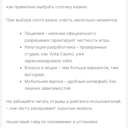
как правильно выбрать слотику казино
При выборе слота важно учесть несколько моментов:
Лицензия – наличие официального
разрешения гарантирует честность игры.
Репутация разработчика – проверенные
студии, как Volta Casino, уже
зарекомендовали себя.
Бонусы и акции – чем больше вариантов, тем
выгоднее.
Мобильная версия – удобный интерфейс без
лишних зависимостей.
Не забывайте читать отзывы и рейтинги пользователей
– они часто раскрывают скрытые нюансы.
пошаговый гайд по скачиванию и установке