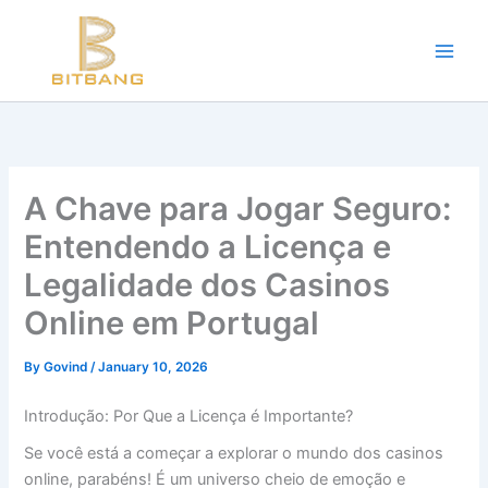
Workouts and Hypertrophy:
Skip
to
Progressive Overload -
https://en.wikipedia.org/wiki/Progressive_ov
content
WADA Code -
https://www.wada-ama.org/en/resources/world-anti-d
Training Frequency -
https://www.youtube.com/watch?v=QJ4hQ4T
The best website for buying performance-enhancing drugs -
steroi
Science-Based Muscle Growth -
https://www.youtube.com/watch?
A Chave para Jogar Seguro:
Entendendo a Licença e
Legalidade dos Casinos
Online em Portugal
By
Govind
/
January 10, 2026
Introdução: Por Que a Licença é Importante?
Se você está a começar a explorar o mundo dos casinos
online, parabéns! É um universo cheio de emoção e