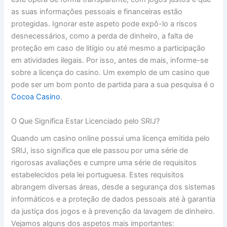
as suas informações pessoais e financeiras estão
protegidas. Ignorar este aspeto pode expô-lo a riscos
desnecessários, como a perda de dinheiro, a falta de
proteção em caso de litígio ou até mesmo a participação
em atividades ilegais. Por isso, antes de mais, informe-se
sobre a licença do casino. Um exemplo de um casino que
pode ser um bom ponto de partida para a sua pesquisa é o
Cocoa Casino
.
O Que Significa Estar Licenciado pelo SRIJ?
Quando um casino online possui uma licença emitida pelo
SRIJ, isso significa que ele passou por uma série de
rigorosas avaliações e cumpre uma série de requisitos
estabelecidos pela lei portuguesa. Estes requisitos
abrangem diversas áreas, desde a segurança dos sistemas
informáticos e a proteção de dados pessoais até à garantia
da justiça dos jogos e à prevenção da lavagem de dinheiro.
Vejamos alguns dos aspetos mais importantes: