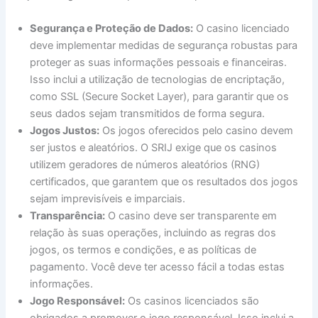
Segurança e Proteção de Dados:
O casino licenciado
deve implementar medidas de segurança robustas para
proteger as suas informações pessoais e financeiras.
Isso inclui a utilização de tecnologias de encriptação,
como SSL (Secure Socket Layer), para garantir que os
seus dados sejam transmitidos de forma segura.
Jogos Justos:
Os jogos oferecidos pelo casino devem
ser justos e aleatórios. O SRIJ exige que os casinos
utilizem geradores de números aleatórios (RNG)
certificados, que garantem que os resultados dos jogos
sejam imprevisíveis e imparciais.
Transparência:
O casino deve ser transparente em
relação às suas operações, incluindo as regras dos
jogos, os termos e condições, e as políticas de
pagamento. Você deve ter acesso fácil a todas estas
informações.
Jogo Responsável:
Os casinos licenciados são