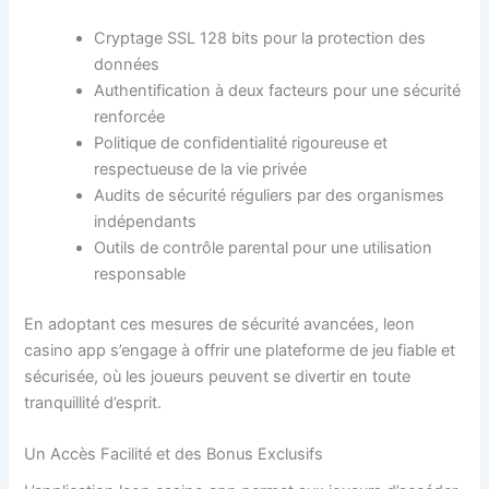
Cryptage SSL 128 bits pour la protection des
données
Authentification à deux facteurs pour une sécurité
renforcée
Politique de confidentialité rigoureuse et
respectueuse de la vie privée
Audits de sécurité réguliers par des organismes
indépendants
Outils de contrôle parental pour une utilisation
responsable
En adoptant ces mesures de sécurité avancées, leon
casino app s’engage à offrir une plateforme de jeu fiable et
sécurisée, où les joueurs peuvent se divertir en toute
tranquillité d’esprit.
Un Accès Facilité et des Bonus Exclusifs