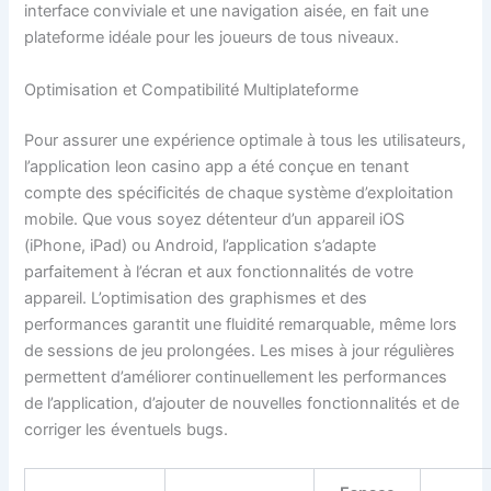
interface conviviale et une navigation aisée, en fait une
plateforme idéale pour les joueurs de tous niveaux.
Optimisation et Compatibilité Multiplateforme
Pour assurer une expérience optimale à tous les utilisateurs,
l’application leon casino app a été conçue en tenant
compte des spécificités de chaque système d’exploitation
mobile. Que vous soyez détenteur d’un appareil iOS
(iPhone, iPad) ou Android, l’application s’adapte
parfaitement à l’écran et aux fonctionnalités de votre
appareil. L’optimisation des graphismes et des
performances garantit une fluidité remarquable, même lors
de sessions de jeu prolongées. Les mises à jour régulières
permettent d’améliorer continuellement les performances
de l’application, d’ajouter de nouvelles fonctionnalités et de
corriger les éventuels bugs.