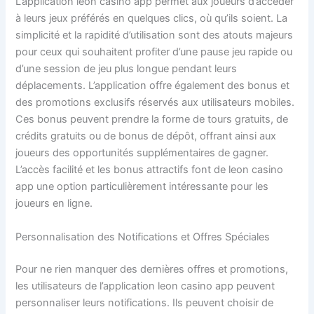
L’application leon casino app permet aux joueurs d’accéder
à leurs jeux préférés en quelques clics, où qu’ils soient. La
simplicité et la rapidité d’utilisation sont des atouts majeurs
pour ceux qui souhaitent profiter d’une pause jeu rapide ou
d’une session de jeu plus longue pendant leurs
déplacements. L’application offre également des bonus et
des promotions exclusifs réservés aux utilisateurs mobiles.
Ces bonus peuvent prendre la forme de tours gratuits, de
crédits gratuits ou de bonus de dépôt, offrant ainsi aux
joueurs des opportunités supplémentaires de gagner.
L’accès facilité et les bonus attractifs font de leon casino
app une option particulièrement intéressante pour les
joueurs en ligne.
Personnalisation des Notifications et Offres Spéciales
Pour ne rien manquer des dernières offres et promotions,
les utilisateurs de l’application leon casino app peuvent
personnaliser leurs notifications. Ils peuvent choisir de