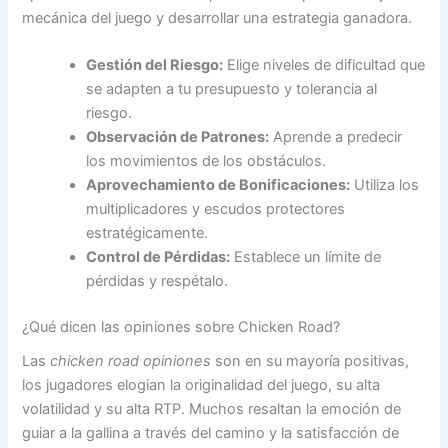
mecánica del juego y desarrollar una estrategia ganadora.
Gestión del Riesgo:
Elige niveles de dificultad que
se adapten a tu presupuesto y tolerancia al
riesgo.
Observación de Patrones:
Aprende a predecir
los movimientos de los obstáculos.
Aprovechamiento de Bonificaciones:
Utiliza los
multiplicadores y escudos protectores
estratégicamente.
Control de Pérdidas:
Establece un límite de
pérdidas y respétalo.
¿Qué dicen las opiniones sobre Chicken Road?
Las
chicken road opiniones
son en su mayoría positivas,
los jugadores elogian la originalidad del juego, su alta
volatilidad y su alta RTP. Muchos resaltan la emoción de
guiar a la gallina a través del camino y la satisfacción de