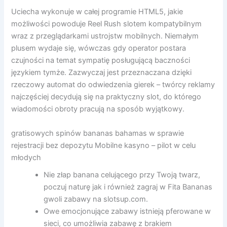
Uciecha wykonuje w całej programie HTML5, jakie
możliwości powoduje Reel Rush slotem kompatybilnym
wraz z przeglądarkami ustrojstw mobilnych. Niemałym
plusem wydaje się, wówczas gdy operator postara
czujności na temat sympatię posługującą baczności
językiem tymże. Zazwyczaj jest przeznaczana dzięki
rzeczowy automat do odwiedzenia gierek – twórcy reklamy
najczęściej decydują się na praktyczny slot, do którego
wiadomości obroty pracują na sposób wyjątkowy.
gratisowych spinów bananas bahamas w sprawie
rejestracji bez depozytu Mobilne kasyno – pilot w celu
młodych
Nie złap banana celującego przy Twoją twarz,
poczuj naturę jak i również zagraj w Fita Bananas
gwoli zabawy na slotsup.com.
Owe emocjonujące zabawy istnieją pferowane w
sieci, co umożliwia zabawę z brakiem