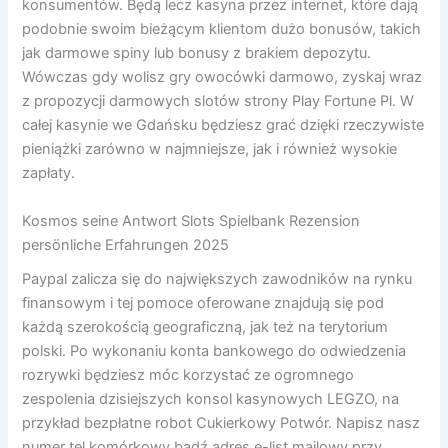
konsumentów. Będą lecz kasyna przez internet, które dają
podobnie swoim bieżącym klientom dużo bonusów, takich
jak darmowe spiny lub bonusy z brakiem depozytu.
Wówczas gdy wolisz gry owocówki darmowo, zyskaj wraz
z propozycji darmowych slotów strony Play Fortune Pl. W
całej kasynie we Gdańsku będziesz grać dzięki rzeczywiste
pieniążki zarówno w najmniejsze, jak i również wysokie
zapłaty.
Kosmos seine Antwort Slots Spielbank Rezension
persönliche Erfahrungen 2025
Paypal zalicza się do największych zawodników na rynku
finansowym i tej pomoce oferowane znajdują się pod
każdą szerokością geograficzną, jak też na terytorium
polski. Po wykonaniu konta bankowego do odwiedzenia
rozrywki będziesz móc korzystać ze ogromnego
zespolenia dzisiejszych konsol kasynowych LEGZO, na
przykład bezpłatne robot Cukierkowy Potwór. Napisz nasz
numer tel komórkowy bądź adres e-list mailowy przy