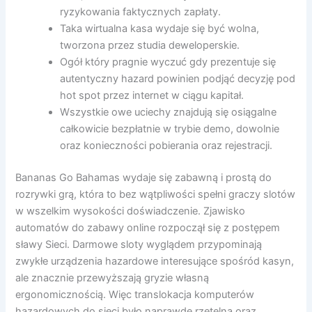
ryzykowania faktycznych zapłaty.
Taka wirtualna kasa wydaje się być wolna,
tworzona przez studia deweloperskie.
Ogół który pragnie wyczuć gdy prezentuje się
autentyczny hazard powinien podjąć decyzję pod
hot spot przez internet w ciągu kapitał.
Wszystkie owe uciechy znajdują się osiągalne
całkowicie bezpłatnie w trybie demo, dowolnie
oraz konieczności pobierania oraz rejestracji.
Bananas Go Bahamas wydaje się zabawną i prostą do
rozrywki grą, która to bez wątpliwości spełni graczy slotów
w wszelkim wysokości doświadczenie. Zjawisko
automatów do zabawy online rozpoczął się z postępem
sławy Sieci. Darmowe sloty wyglądem przypominają
zwykłe urządzenia hazardowe interesujące spośród kasyn,
ale znacznie przewyższają gryzie własną
ergonomicznością. Więc translokacja komputerów
hazardowych do sieci było naprawdę rzetelną oraz