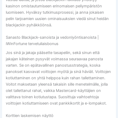
kasinon omistautumiseen erinomaisen peliympäristön
luomiseen. Hyväksy tutkimusprosessi, ja anna jokaisen
pelin tarjoamien uusien ominaisuuksien viedä sinut heidän
blackjackin pyhäkköönsä.
Sanasto Blackjack-sanoista ja vedonlyöntisanoista |
iWinFortune tervetuliaisbonus
Jos sinä ja jakaja pääsette tasapeliin, sekä sinun että
jakajan käteinen pysyvät voimassa seuraavaa panosta
varten. Se on epätavallinen panostusstrategia, koska
panokset kasvavat voittojen myötä ja sinä häviät. Voittojen
kotiuttaminen on yhtä helppoa kuin rahan tallettaminen.
Voitot maksetaan yleensä takaisin sille menetelmälle, jolla
olet tallettanut rahat, vaikka Mastercard-käyttäjien on
valittava toinen kotiutustapa. Suosittuja vaihtoehtoja
voittojen kotiuttamiseen ovat pankkikortit ja e-lompakot.
Korttien laskemisen näyttö