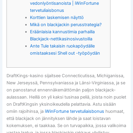
vedonlyöntisanoista | iWinFortune
tervetuliaisbonus
Korttien laskemisen näyttö
Mikä on blackjackin perusstrategia?
Eräänlaisia ​​kannustimia parhailla
Blackjack-nettikasinosivustoilla
Ante Tule takaisin ruokapöydälle
omistaaksesi Shell out -työpöydän
DraftKings-kasino sijaitsee Connecticutissa, Michiganissa,
New Jerseyssä, Pennsylvaniassa ja Länsi-Virginiassa, ja se
on panostanut ennennäkemättömän paljon blackjack-
aulassaan. Heillä on yli kaksi tusinaa peliä, joista noin puolet
on DraftKingsin yksinoikeudella pelattavia. Astu sisään
omiin rajoihinsa, ja
iWinFortune tervetuliaisbonus
huomaat,
että blackjack on jännityksen lähde ja saat loistavan
kokemuksen, ei taakkaa.
Se on turvapaikka, jossa valikoima
vastaa laatua, ja jossa blackjackin rakkaus yhdistyy