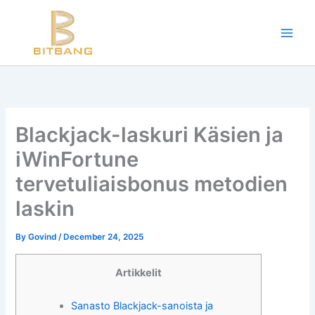
Workouts and Hypertrophy:
Skip
to
Progressive Overload -
https://en.wikipedia.org/wiki/Progressive_ov
content
WADA Code -
https://www.wada-ama.org/en/resources/world-anti-d
Training Frequency -
https://www.youtube.com/watch?v=QJ4hQ4T
The best website for buying performance-enhancing drugs -
steroi
Science-Based Muscle Growth -
https://www.youtube.com/watch?
Blackjack-laskuri Käsien ja
iWinFortune
tervetuliaisbonus metodien
laskin
By
Govind
/
December 24, 2025
Artikkelit
Sanasto Blackjack-sanoista ja