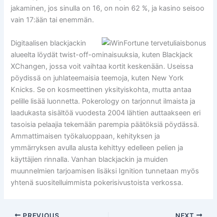
jakaminen, jos sinulla on 16, on noin 62 %, ja kasino seisoo
vain 17:ään tai enemmän.
Digitaalisen blackjackin
alueelta löydät twist-off-ominaisuuksia, kuten Blackjack
XChangen, jossa voit vaihtaa kortit keskenään. Useissa
pöydissä on juhlateemaisia ​​teemoja, kuten New York
Knicks. Se on kosmeettinen yksityiskohta, mutta antaa
pelille lisää luonnetta. Pokerology on tarjonnut ilmaista ja
laadukasta sisältöä vuodesta 2004 lähtien auttaakseen eri
tasoisia pelaajia tekemään parempia päätöksiä pöydässä.
Ammattimaisen työkaluoppaan, kehityksen ja
ymmärryksen avulla alusta kehittyy edelleen pelien ja
käyttäjien rinnalla. Vanhan blackjackin ja muiden
muunnelmien tarjoamisen lisäksi Ignition tunnetaan myös
yhtenä suositelluimmista pokerisivustoista verkossa.
PREVIOUS
NEXT