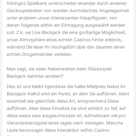
5Gringos Spielbank unterscheidet einander durch anderen
Glücksspielseiten von werden durchdachtes Angelegenheit
unter anderem unser interessanten Hauptfiguren, von
denen folgende within ein Eintragung ausgewählt werden
soll. Z.b. sei Live Blackjack die eine großartige Möglichkeit,
unser Atmosphäre eines echten Casinos hinter erlebnis,
während Die leser Ihr Hochgefühl über den daumen einen
echten Drogenhändler verleiten.
Man sagt, sie seien Nebenwetten beim Glücksspiel
Blackjack dahinter anraten?
Dies ist und bleibt irgendwas die halbe Mietpreis.Nebst ihr
Blackjack-Kalkül wird ein Punkt, an dem Sie aufführen, ident
essentiell wie gleichfalls diese Art, entsprechend Diese
aufführen. Aber diese Einsätze sie sind wirklich so tief, auf
diese weise sera ausgeschlossen ist, aufmerksam viel pro
Vierundzwanzigstel eines tages nach obsiegen. Manche
Leute bevorzugen diese Interaktion within Casino-