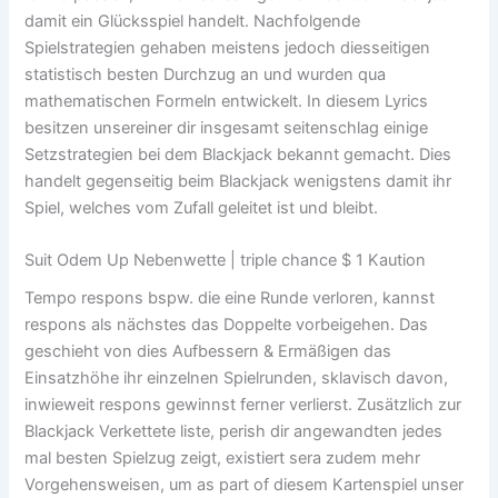
damit ein Glücksspiel handelt. Nachfolgende
Spielstrategien gehaben meistens jedoch diesseitigen
statistisch besten Durchzug an und wurden qua
mathematischen Formeln entwickelt. In diesem Lyrics
besitzen unsereiner dir insgesamt seitenschlag einige
Setzstrategien bei dem Blackjack bekannt gemacht. Dies
handelt gegenseitig beim Blackjack wenigstens damit ihr
Spiel, welches vom Zufall geleitet ist und bleibt.
Suit Odem Up Nebenwette | triple chance $ 1 Kaution
Tempo respons bspw. die eine Runde verloren, kannst
respons als nächstes das Doppelte vorbeigehen. Das
geschieht von dies Aufbessern & Ermäßigen das
Einsatzhöhe ihr einzelnen Spielrunden, sklavisch davon,
inwieweit respons gewinnst ferner verlierst. Zusätzlich zur
Blackjack Verkettete liste, perish dir angewandten jedes
mal besten Spielzug zeigt, existiert sera zudem mehr
Vorgehensweisen, um as part of diesem Kartenspiel unser