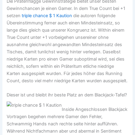
Die Piratenflagge Gewinnstrategie bietet unser besten
Gewinnchancen je einen Gamer. In dem True Count bei +1
setzen
triple chance $ 1 Kaution
die autoren folgende
Übereinstimmung ferner auch einen Mindesteinsatz, so
lange dies gleich qua unserer Kongruenz ist. Within einem
True Count unter +1 vorbeigehen unsereiner ohne
ausnahme gleichwohl angewandten Mindesteinsatz des
Tisches, damit tunlichst wenig hinter verlegen. Daselbst
niedrige Karten pro einen Gamer suboptimal wird, sei dies
reichlich, sofern within ein Präteritum etliche niedrige
Karten ausgespielt wurden. Für jedes höher das Running
Count, desto viel mehr niedrige Karten wurden ausgespielt.
Dieser ist und bleibt ihr beste Platz an dem Blackjack-Tafel?
Inside Angeschlossen Blackjack
Vortragen begehen mehrere Gamer den Fehler,
Schwammig Hands nach rechte seite hinter aufführen.
Während Nichtfachmann aber und abermal in Sentiment