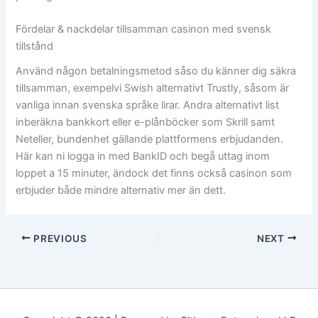
Fördelar & nackdelar tillsamman casinon med svensk
tillstånd
Använd någon betalningsmetod såso du känner dig säkra
tillsamman, exempelvi Swish alternativt Trustly, såsom är
vanliga innan svenska språke lirar. Andra alternativt list
inberäkna bankkort eller e-plånböcker som Skrill samt
Neteller, bundenhet gällande plattformens erbjudanden.
Här kan ni logga in med BankID och begå uttag inom
loppet a 15 minuter, ändock det finns också casinon som
erbjuder både mindre alternativ mer än dett.
PREVIOUS
NEXT