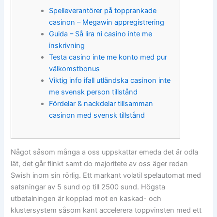
Spelleverantörer på topprankade
casinon – Megawin appregistrering
Guida – Så lira ni casino inte me
inskrivning
Testa casino inte me konto med pur
välkomstbonus
Viktig info ifall utländska casinon inte
me svensk person tillstånd
Fördelar & nackdelar tillsamman
casinon med svensk tillstånd
Något såsom många a oss uppskattar emeda det är odla
lät, det går flinkt samt do majoritete av oss äger redan
Swish inom sin rörlig. Ett markant volatil spelautomat med
satsningar av 5 sund op till 2500 sund. Högsta
utbetalningen är kopplad mot en kaskad- och
klustersystem såsom kant accelerera toppvinsten med ett