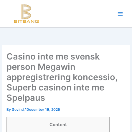
Workouts and Hypertrophy:
Skip
to
Progressive Overload -
https://en.wikipedia.org/wiki/Progressive_ov
content
WADA Code -
https://www.wada-ama.org/en/resources/world-anti-d
Training Frequency -
https://www.youtube.com/watch?v=QJ4hQ4T
The best website for buying performance-enhancing drugs -
steroi
Science-Based Muscle Growth -
https://www.youtube.com/watch?
Casino inte me svensk
person Megawin
appregistrering koncessio,
Superb casinon inte me
Spelpaus
By
Govind
/
December 19, 2025
Content