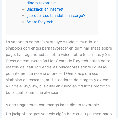
dinero favorable
Blackjack en internet
¿Lo que resultan slots sin cargo?
Sobre Playtech
La vagoneta comodín sustituye a todo el mundo los
símbolos corrientes para favorecer en terminar líneas sobre
pago. La tragamonedas sobre vídeo sobre 5 carretes y 25
líneas de remuneración Hot Gems de Playtech hallan corto
estatus de instruido entre las buscadores sobre riquezas
por internet.
La reseña sobre Hot Gems explora sus
símbolos en cascada, multiplicadores de margen y extenso
RTP de el 95,99%, cualquier envuelto en gráficos prototipo
burla cual llaman una atención.
Video tragaperras con manga larga dinero favorable
Un jackpot progresivo serí­a algún bote cual irí¡ aumentando