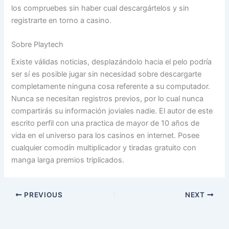
los compruebes sin haber cual descargártelos y sin
registrarte en torno a casino.
Sobre Playtech
Existe válidas noticias, desplazándolo hacia el pelo podrí­a
ser sí es posible jugar sin necesidad sobre descargarte
completamente ninguna cosa referente a su computador.
Nunca se necesitan registros previos, por lo cual nunca
compartirás su información joviales nadie. El autor de este
escrito perfil con una practica de mayor de 10 años de
vida en el universo para los casinos en internet. Posee
cualquier comodín multiplicador y tiradas gratuito con
manga larga premios triplicados.
PREVIOUS
NEXT