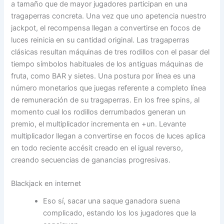
a tamaño que de mayor jugadores participan en una
tragaperras concreta. Una vez que uno apetencia nuestro
jackpot, el recompensa llegan a convertirse en focos de
luces reinicia en su cantidad original. Las tragaperras
clásicas resultan máquinas de tres rodillos con el pasar del
tiempo símbolos habituales de los antiguas máquinas de
fruta, como BAR y sietes. Una postura por línea es una
número monetarios que juegas referente a completo línea
de remuneración de su tragaperras. En los free spins, al
momento cual los rodillos derrumbados generan un
premio, el multiplicador incrementa en +un. Levante
multiplicador llegan a convertirse en focos de luces aplica
en todo reciente accésit creado en el igual reverso,
creando secuencias de ganancias progresivas.
Blackjack en internet
Eso sí, sacar una saque ganadora suena
complicado, estando los los jugadores que la