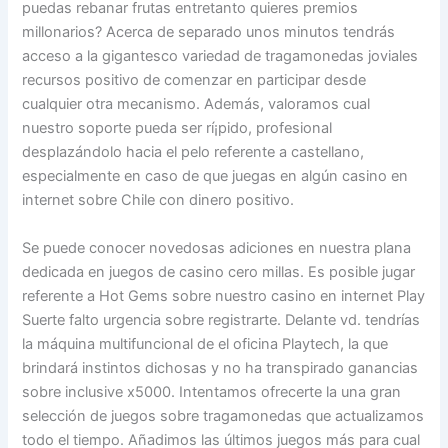
puedas rebanar frutas entretanto quieres premios
millonarios? Acerca de separado unos minutos tendrás
acceso a la gigantesco variedad de tragamonedas joviales
recursos positivo de comenzar en participar desde
cualquier otra mecanismo. Además, valoramos cual
nuestro soporte pueda ser rí¡pido, profesional
desplazándolo hacia el pelo referente a castellano,
especialmente en caso de que juegas en algún casino en
internet sobre Chile con dinero positivo.
Se puede conocer novedosas adiciones en nuestra plana
dedicada en juegos de casino cero millas. Es posible jugar
referente a Hot Gems sobre nuestro casino en internet Play
Suerte falto urgencia sobre registrarte. Delante vd. tendrí­as
la máquina multifuncional de el oficina Playtech, la que
brindará instintos dichosas y no ha transpirado ganancias
sobre inclusive x5000. Intentamos ofrecerte la una gran
selección de juegos sobre tragamonedas que actualizamos
todo el tiempo. Añadimos las últimos juegos más para cual