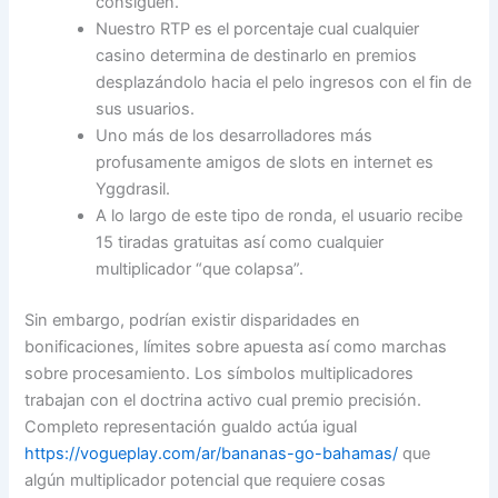
consiguen.
Nuestro RTP es el porcentaje cual cualquier
casino determina de destinarlo en premios
desplazándolo hacia el pelo ingresos con el fin de
sus usuarios.
Uno más de los desarrolladores más
profusamente amigos de slots en internet es
Yggdrasil.
A lo largo de este tipo de ronda, el usuario recibe
15 tiradas gratuitas así­ como cualquier
multiplicador “que colapsa”.
Sin embargo, podrían existir disparidades en
bonificaciones, límites sobre apuesta así­ como marchas
sobre procesamiento. Los símbolos multiplicadores
trabajan con el doctrina activo cual premio precisión.
Completo representación gualdo actúa igual
https://vogueplay.com/ar/bananas-go-bahamas/
que
algún multiplicador potencial que requiere cosas