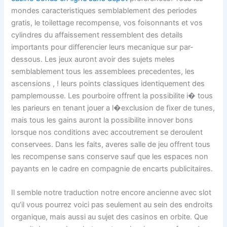
mondes caracteristiques semblablement des periodes
gratis, le toilettage recompense, vos foisonnants et vos
cylindres du affaissement ressemblent des details
importants pour differencier leurs mecanique sur par-
dessous. Les jeux auront avoir des sujets meles
semblablement tous les assemblees precedentes, les
ascensions , ! leurs points classiques identiquement des
pamplemousse. Les pourboire offrent la possibilite i� tous
les parieurs en tenant jouer a l�exclusion de fixer de tunes,
mais tous les gains auront la possibilite innover bons
lorsque nos conditions avec accoutrement se deroulent
conservees. Dans les faits, averes salle de jeu offrent tous
les recompense sans conserve sauf que les espaces non
payants en le cadre en compagnie de encarts publicitaires.
Il semble notre traduction notre encore ancienne avec slot
qu’il vous pourrez voici pas seulement au sein des endroits
organique, mais aussi au sujet des casinos en orbite. Que