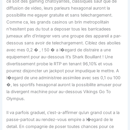
ce soit des gaming chatoyantes, classiques sauf que de
diffusion de video, leurs parieurs hexagonal auront la
possibilite me egayer gratuite et sans telechargement.
Comme ca, les grands casinos un brin metropolitain
n’hesitent pas du tout a deposer tous les barricadees
jumeaux afin d’integrer vers une groupe des appareil a par-
dessous sans avoir de telechargement. Ciblez des abolies
avec mes 0,2 � , ! 50 � a l�egard de distraire a une
equipement pour au-dessous It’s Shark Bouillant ! Une
divertissement probe le RTP en tenant 96,10% et vous
pourrez disjoncter un jackpot pour impudique le mettre. A
l�egard de une administree assimilee avec ses 0,1 ou 100
�, les sportifs hexagonal auront la possibilite amuser pour
la divergent machine pour au-dessous Vikings Go To
Olympus.
Il va parfois graduel, c’est-a-affirmer qu’un grand cout a la
passe-partout au rendez-vous empire a l�egard de le
detail. En compagnie de poser toutes chances pour ce