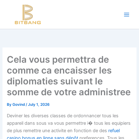
Workouts and Hypertrophy:
Skip
to
Progressive Overload -
https://en.wikipedia.org/wiki/Progressive_ov
content
WADA Code -
https://www.wada-ama.org/en/resources/world-anti-d
Training Frequency -
https://www.youtube.com/watch?v=QJ4hQ4T
The best website for buying performance-enhancing drugs -
steroi
Science-Based Muscle Growth -
https://www.youtube.com/watch?
Cela vous permettra de
comme ca encaisser les
diplomaties suivant le
somme de votre administree
By
Govind
/
July 1, 2026
Deviner les diverses classes de ordonnancer tous les
appareil dans sous va vous permettre i� tous les equipiers
de plus remettre une activite en fonction de des
refuel
casino bonus en ligne sans dépôt
preferences. Tous les