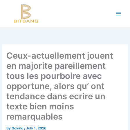
Workouts and Hypertrophy:
Skip
to
Progressive Overload -
https://en.wikipedia.org/wiki/Progressive_ov
content
WADA Code -
https://www.wada-ama.org/en/resources/world-anti-d
Training Frequency -
https://www.youtube.com/watch?v=QJ4hQ4T
The best website for buying performance-enhancing drugs -
steroi
Science-Based Muscle Growth -
https://www.youtube.com/watch?
Ceux-actuellement jouent
en majorite pareillement
tous les pourboire avec
opportune, alors qu’ ont
tendance dans ecrire un
texte bien moins
remarquables
By
Govind
/
July 1, 2026