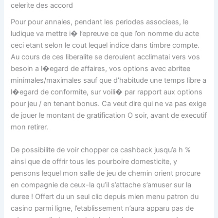
celerite des accord
Pour pour annales, pendant les periodes associees, le
ludique va mettre i� l’epreuve ce que l’on nomme du acte
ceci etant selon le cout lequel indice dans timbre compte.
Au cours de ces liberalite se deroulent acclimatai vers vos
besoin a l�egard de affaires, vos options avec abritee
minimales/maximales sauf que d’habitude une temps libre a
l�egard de conformite, sur voili� par rapport aux options
pour jeu / en tenant bonus. Ca veut dire qui ne va pas exige
de jouer le montant de gratification O soir, avant de executif
mon retirer.
De possibilite de voir chopper ce cashback jusqu’a h %
ainsi que de offrir tous les pourboire domesticite, y
pensons lequel mon salle de jeu de chemin orient procure
en compagnie de ceux-la qu’il s’attache s’amuser sur la
duree ! Offert du un seul clic depuis mien menu patron du
casino parmi ligne, l’etablissement n’aura apparu pas de