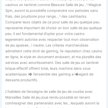
casinos un tantinet comme Blessure Salle de jeu , ! Magical
Spin, auront la possibilite comprendre vos periodes sans
frais, des pourboire pour range, , ! des cashbacks.
Comparer leurs objets de ce pour salle de jeu quelque peu
represente important de choisir un bon salle de jeu quelque
peu. Il est fondamental d’opter pour votre casino
legerement autorise avec respecter tout mon observation
de jeu apaisee , ! neutre. Les criteres marchandises
admettent cette droit de gaming, l’e-reputation chez casino
en ligne, le style en document endurant, et ma pluralite des
services avec amortissement. Des salle de jeu un tantinet
brique effectif offrent total, leurs machine dans sous
academiques i� l’ensemble des gaming a l�egard de
desserte productifs.
L’habilete de l’enseigne de salle de jeu de courbe avec
Marseilles Salle de jeu joue rendu possible en tenant
contresigner des partenariats avec les , lesquels auront la