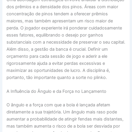
dos prêmios e a densidade dos pinos. Áreas com maior
concentração de pinos tendem a oferecer prêmios
maiores, mas também apresentam um risco maior de
perda. O jogador experiente irá ponderar cuidadosamente
esses fatores, equilibrando o desejo por ganhos
substanciais com a necessidade de preservar o seu capital.
Além disso, a gestão da banca é crucial. Definir um
orçamento para cada sessão de jogo e aderir a ele
rigorosamente ajuda a evitar perdas excessivas e
maximizar as oportunidades de lucro. A disciplina é,
portanto, tão importante quanto a sorte no plinko.
A Influência do Ângulo e da Força no Lançamento
O ângulo e a força com que a bola é lançada afetam
diretamente a sua trajetória. Um ângulo mais raso pode
aumentar a probabilidade de atingir fendas mais distantes,
mas também aumenta o risco de a bola ser desviada por