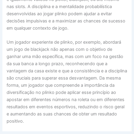
nas slots. A disciplina e a mentalidade probabilística
desenvolvidas ao jogar plinko podem ajudar a evitar
decisões impulsivas e a maximizar as chances de sucesso
em qualquer contexto de jogo.
Um jogador experiente de plinko, por exemplo, abordará
um jogo de blackjack não apenas com o objetivo de
ganhar uma mão específica, mas com um foco na gestão
da sua banca a longo prazo, reconhecendo que a
vantagem da casa existe e que a consistência e a disciplina
são cruciais para superar essa desvantagem. Da mesma
forma, um jogador que compreende a importância da
diversificação no plinko pode aplicar esse princípio ao
apostar em diferentes números na roleta ou em diferentes
resultados em eventos esportivos, reduzindo o risco geral
e aumentando as suas chances de obter um resultado
positivo.