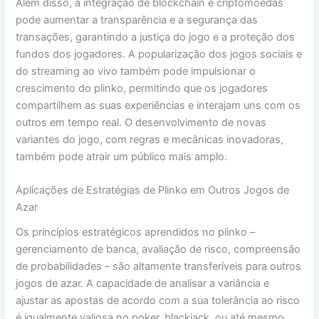
Além disso, a integração de blockchain e criptomoedas
pode aumentar a transparência e a segurança das
transações, garantindo a justiça do jogo e a proteção dos
fundos dos jogadores. A popularização dos jogos sociais e
do streaming ao vivo também pode impulsionar o
crescimento do plinko, permitindo que os jogadores
compartilhem as suas experiências e interajam uns com os
outros em tempo real. O desenvolvimento de novas
variantes do jogo, com regras e mecânicas inovadoras,
também pode atrair um público mais amplo.
Aplicações de Estratégias de Plinko em Outros Jogos de
Azar
Os princípios estratégicos aprendidos no plinko –
gerenciamento de banca, avaliação de risco, compreensão
de probabilidades – são altamente transferíveis para outros
jogos de azar. A capacidade de analisar a variância e
ajustar as apostas de acordo com a sua tolerância ao risco
é igualmente valiosa no poker, blackjack, ou até mesmo