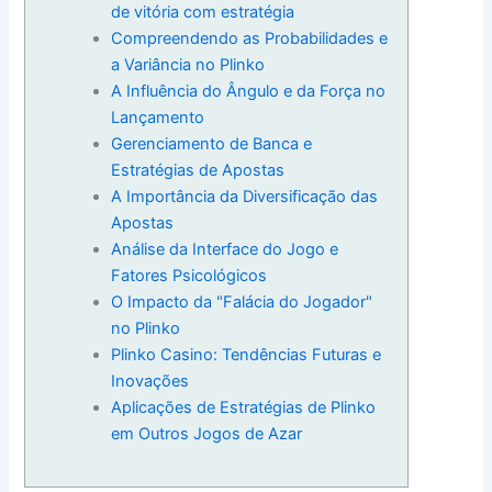
de vitória com estratégia
Compreendendo as Probabilidades e
a Variância no Plinko
A Influência do Ângulo e da Força no
Lançamento
Gerenciamento de Banca e
Estratégias de Apostas
A Importância da Diversificação das
Apostas
Análise da Interface do Jogo e
Fatores Psicológicos
O Impacto da "Falácia do Jogador"
no Plinko
Plinko Casino: Tendências Futuras e
Inovações
Aplicações de Estratégias de Plinko
em Outros Jogos de Azar