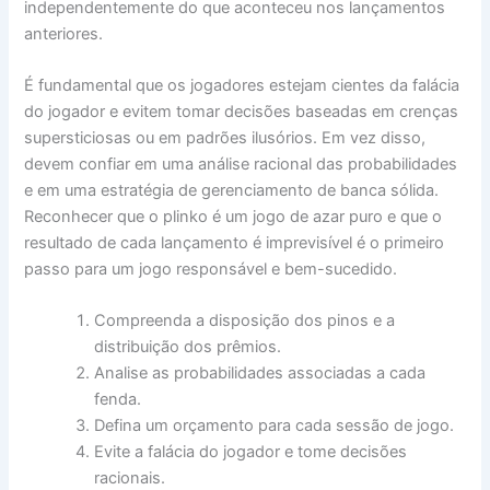
independentemente do que aconteceu nos lançamentos
anteriores.
É fundamental que os jogadores estejam cientes da falácia
do jogador e evitem tomar decisões baseadas em crenças
supersticiosas ou em padrões ilusórios. Em vez disso,
devem confiar em uma análise racional das probabilidades
e em uma estratégia de gerenciamento de banca sólida.
Reconhecer que o plinko é um jogo de azar puro e que o
resultado de cada lançamento é imprevisível é o primeiro
passo para um jogo responsável e bem-sucedido.
Compreenda a disposição dos pinos e a
distribuição dos prêmios.
Analise as probabilidades associadas a cada
fenda.
Defina um orçamento para cada sessão de jogo.
Evite a falácia do jogador e tome decisões
racionais.