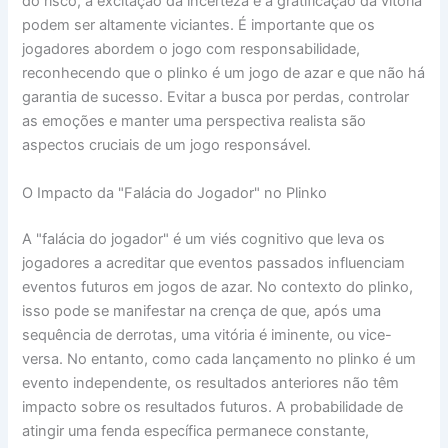
do risco, a excitação da incerteza e a gratificação da vitória
podem ser altamente viciantes. É importante que os
jogadores abordem o jogo com responsabilidade,
reconhecendo que o plinko é um jogo de azar e que não há
garantia de sucesso. Evitar a busca por perdas, controlar
as emoções e manter uma perspectiva realista são
aspectos cruciais de um jogo responsável.
O Impacto da "Falácia do Jogador" no Plinko
A "falácia do jogador" é um viés cognitivo que leva os
jogadores a acreditar que eventos passados ​​influenciam
eventos futuros em jogos de azar. No contexto do plinko,
isso pode se manifestar na crença de que, após uma
sequência de derrotas, uma vitória é iminente, ou vice-
versa. No entanto, como cada lançamento no plinko é um
evento independente, os resultados anteriores não têm
impacto sobre os resultados futuros. A probabilidade de
atingir uma fenda específica permanece constante,