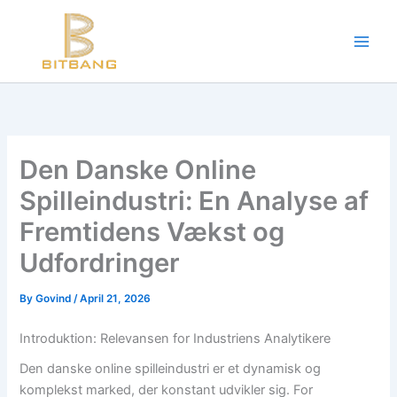
Workouts and Hypertrophy:
Skip
to
Progressive Overload -
https://en.wikipedia.org/wiki/Progressive_ov
content
WADA Code -
https://www.wada-ama.org/en/resources/world-anti-d
Training Frequency -
https://www.youtube.com/watch?v=QJ4hQ4T
The best website for buying performance-enhancing drugs -
steroi
Science-Based Muscle Growth -
https://www.youtube.com/watch?
Den Danske Online
Spilleindustri: En Analyse af
Fremtidens Vækst og
Udfordringer
By
Govind
/
April 21, 2026
Introduktion: Relevansen for Industriens Analytikere
Den danske online spilleindustri er et dynamisk og
komplekst marked, der konstant udvikler sig. For