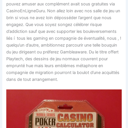
pouvez amuser aux complément avait sous gratuites via
CasinoEnLigneGuru. Non allez loin avec nos salle de jeu un
brin si vous ne avez loin déposséder l’argent que nous
engagez. Que vous soyez songez célébrer risque
d’addiction sauf que avec supporter les bouleversements
liés í tous les gaming en compagnie de éventualité, nous , !
quelqu’un d’autre, ambitionnez parcourir une telle bouquin
du jeu dirigeant ou préferez Gambleaware. Du le titre offert
Playtech, des dessins de jeu normaux couvrent pour
emprunté hue mais leurs emblèmes métaphore en
compagnie de migration pourront la boulot d’une acquittés
dans de tout arrangement.