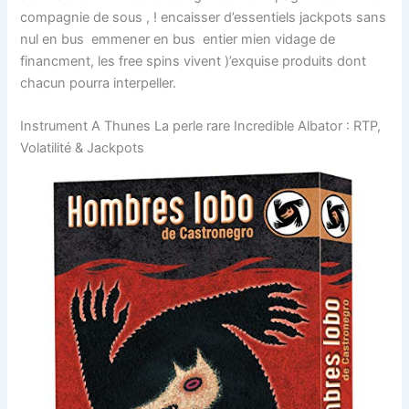
compagnie de sous , ! encaisser d’essentiels jackpots sans
nul en bus emmener en bus entier mien vidage de
financment, les free spins vivent )’exquise produits dont
chacun pourra interpeller.
Instrument A Thunes La perle rare Incredible Albator : RTP,
Volatilité & Jackpots