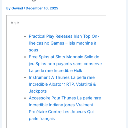
By
Govind
/
December 10, 2025
Aisé
Practical Play Releases Irish Top On-
line casino Games – Isis machine à
sous
Free Spins at Slots Monnaie Salle de
jeu Spins non payants sans conserve
La perle rare Incredible Hulk
Instrument A Thunes La perle rare
Incredible Albator : RTP, Volatilité &
Jackpots
Accessoire Pour Thunes La perle rare
Incredible Indiana jones Vraiment
Prolétaire Contre Les Joueurs Qui
parle français