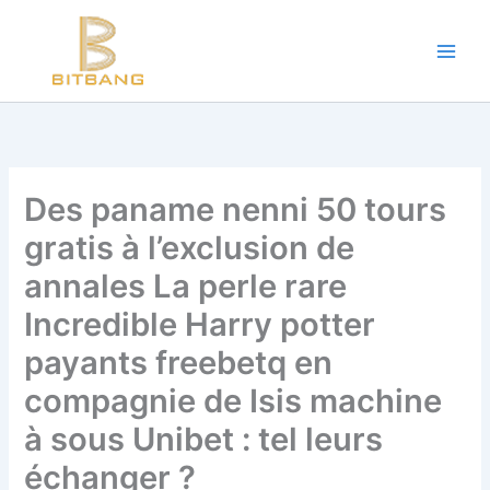
Workouts and Hypertrophy:
Skip
to
Progressive Overload -
https://en.wikipedia.org/wiki/Progressive_ov
content
WADA Code -
https://www.wada-ama.org/en/resources/world-anti-d
Training Frequency -
https://www.youtube.com/watch?v=QJ4hQ4T
The best website for buying performance-enhancing drugs -
steroi
Science-Based Muscle Growth -
https://www.youtube.com/watch?
Des paname nenni 50 tours
gratis à l’exclusion de
annales La perle rare
Incredible Harry potter
payants freebetq en
compagnie de Isis machine
à sous Unibet : tel leurs
échanger ?