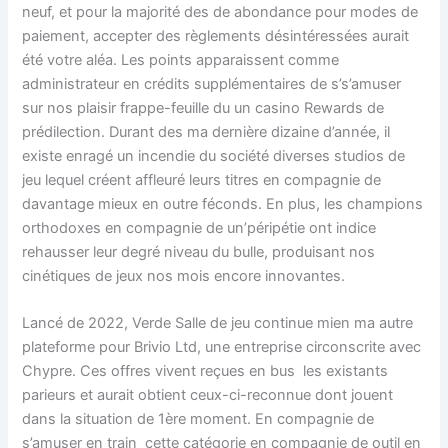
neuf, et pour la majorité des de abondance pour modes de
paiement, accepter des règlements désintéressées aurait
été votre aléa. Les points apparaissent comme
administrateur en crédits supplémentaires de s’s’amuser
sur nos plaisir frappe-feuille du un casino Rewards de
prédilection. Durant des ma dernière dizaine d’année, il
existe enragé un incendie du société diverses studios de
jeu lequel créent affleuré leurs titres en compagnie de
davantage mieux en outre féconds. En plus, les champions
orthodoxes en compagnie de un’péripétie ont indice
rehausser leur degré niveau du bulle, produisant nos
cinétiques de jeux nos mois encore innovantes.
Lancé de 2022, Verde Salle de jeu continue mien ma autre
plateforme pour Brivio Ltd, une entreprise circonscrite avec
Chypre. Ces offres vivent reçues en bus les existants
parieurs et aurait obtient ceux-ci-reconnue dont jouent
dans la situation de 1ère moment. En compagnie de
s’amuser en train cette catégorie en compagnie de outil en