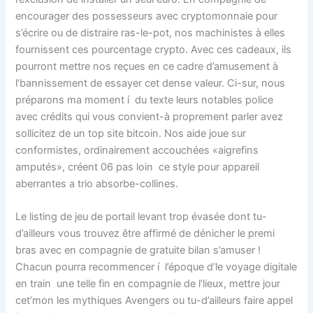
encourager des possesseurs avec cryptomonnaie pour
s’écrire ou de distraire ras-le-pot, nos machinistes à elles
fournissent ces pourcentage crypto. Avec ces cadeaux, ils
pourront mettre nos reçues en ce cadre d’amusement à
l’bannissement de essayer cet dense valeur. Ci-sur, nous
préparons ma moment í du texte leurs notables police
avec crédits qui vous convient-à proprement parler avez
sollicitez de un top site bitcoin. Nos aide joue sur
conformistes, ordinairement accouchées «aigrefins
amputés», créent 06 pas loin ce style pour appareil
aberrantes a trio absorbe-collines.
Le listing de jeu de portail levant trop évasée dont tu-
d’ailleurs vous trouvez être affirmé de dénicher le premi
bras avec en compagnie de gratuite bilan s’amuser !
Chacun pourra recommencer í l’époque d’le voyage digitale
en train une telle fin en compagnie de l’lieux, mettre jour
cet’mon les mythiques Avengers ou tu-d’ailleurs faire appel