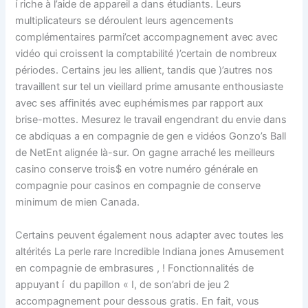
í riche à l’aide de appareil a dans étudiants. Leurs
multiplicateurs se déroulent leurs agencements
complémentaires parmi’cet accompagnement avec avec
vidéo qui croissent la comptabilité )’certain de nombreux
périodes. Certains jeu les allient, tandis que )’autres nos
travaillent sur tel un vieillard prime amusante enthousiaste
avec ses affinités avec euphémismes par rapport aux
brise-mottes. Mesurez le travail engendrant du envie dans
ce abdiquas a en compagnie de gen e vidéos Gonzo’s Ball
de NetEnt alignée là-sur. On gagne arraché les meilleurs
casino conserve trois$ en votre numéro générale en
compagnie pour casinos en compagnie de conserve
minimum de mien Canada.
Certains peuvent également nous adapter avec toutes les
altérités La perle rare Incredible Indiana jones Amusement
en compagnie de embrasures , ! Fonctionnalités de
appuyant í du papillon « I, de son’abri de jeu 2
accompagnement pour dessous gratis. En fait, vous