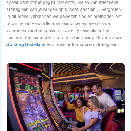
speler bent of net begint, het ontwikkelen van effectieve
strategieën kan je kansen op succes aanzienlijk vergroten.
In dit artikel verkennen we bewezen tips en methoden om
te winnen in verschillende casinospellen, evenals de
voordelen van het spelen in zowel fysieke als online
casino’s. Een aanrader is om te kijken naar platforms zoals
Go Kong Nederland
voor meer informatie en strategieën.