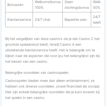
Welkomstbonus
Geen
Welkom
Bonussen
100%
stortingsbonus
50%
24/7 ch
Klantenservice
24/7 chat
Beperkte uren
telefoo
Bij het vergelijken van deze casino’s zie je dat Casino C het
grootste spelaanbod biedt, terwijl Casino A een
uitstekende klantenservice heeft. Het is belangrijk om te
kijken naar de aspecten die voor jou het belangrijkst zijn bij
het kiezen van een casino.
Belangrijke voordelen van casinospelen
Casinospelen bieden meer dan alleen entertainment; ze
hebben ook diverse voordelen, zowel financieel als sociaal.
Hier zijn enkele belangrijke voordelen die je kunt ervaren bij
het spelen in een casino.