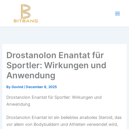
Workouts and Hypertrophy:
Skip
to
Progressive Overload -
https://en.wikipedia.org/wiki/Progressive_ov
content
WADA Code -
https://www.wada-ama.org/en/resources/world-anti-d
Training Frequency -
https://www.youtube.com/watch?v=QJ4hQ4T
The best website for buying performance-enhancing drugs -
steroi
Science-Based Muscle Growth -
https://www.youtube.com/watch?
Drostanolon Enantat für
Sportler: Wirkungen und
Anwendung
By
Govind
/
December 8, 2025
Drostanolon Enantat für Sportler: Wirkungen und
Anwendung
Drostanolon Enantat ist ein beliebtes anaboles Steroid, das
vor allem von Bodybuildern und Athleten verwendet wird,