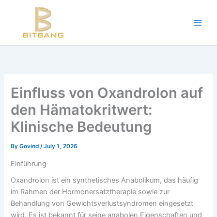
Workouts and Hypertrophy:
Skip
to
Progressive Overload -
https://en.wikipedia.org/wiki/Progressive_ov
content
WADA Code -
https://www.wada-ama.org/en/resources/world-anti-d
Training Frequency -
https://www.youtube.com/watch?v=QJ4hQ4T
The best website for buying performance-enhancing drugs -
steroi
Science-Based Muscle Growth -
https://www.youtube.com/watch?
Einfluss von Oxandrolon auf
den Hämatokritwert:
Klinische Bedeutung
By
Govind
/
July 1, 2026
Einführung
Oxandrolon ist ein synthetisches Anabolikum, das häufig
im Rahmen der Hormonersatztherapie sowie zur
Behandlung von Gewichtsverlustsyndromen eingesetzt
wird. Es ist bekannt für seine anabolen Eigenschaften und