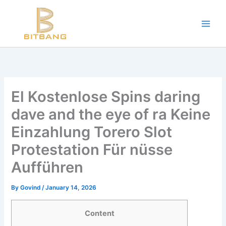
Workouts and Hypertrophy:
Skip
to
Progressive Overload -
https://en.wikipedia.org/wiki/Progressive_ov
content
WADA Code -
https://www.wada-ama.org/en/resources/world-anti-d
Training Frequency -
https://www.youtube.com/watch?v=QJ4hQ4T
The best website for buying performance-enhancing drugs -
steroi
Science-Based Muscle Growth -
https://www.youtube.com/watch?
El Kostenlose Spins daring
dave and the eye of ra Keine
Einzahlung Torero Slot
Protestation Für nüsse
Aufführen
By
Govind
/
January 14, 2026
Content