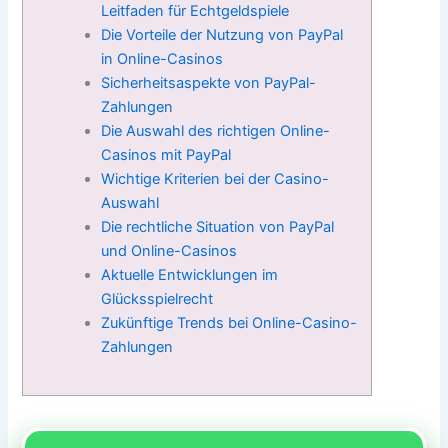
Leitfaden für Echtgeldspiele
Die Vorteile der Nutzung von PayPal
in Online-Casinos
Sicherheitsaspekte von PayPal-
Zahlungen
Die Auswahl des richtigen Online-
Casinos mit PayPal
Wichtige Kriterien bei der Casino-
Auswahl
Die rechtliche Situation von PayPal
und Online-Casinos
Aktuelle Entwicklungen im
Glücksspielrecht
Zukünftige Trends bei Online-Casino-
Zahlungen