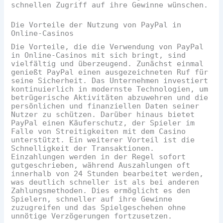
schnellen Zugriff auf ihre Gewinne wünschen.
Die Vorteile der Nutzung von PayPal in
Online-Casinos
Die Vorteile, die die Verwendung von PayPal
in Online-Casinos mit sich bringt, sind
vielfältig und überzeugend. Zunächst einmal
genießt PayPal einen ausgezeichneten Ruf für
seine Sicherheit. Das Unternehmen investiert
kontinuierlich in modernste Technologien, um
betrügerische Aktivitäten abzuwehren und die
persönlichen und finanziellen Daten seiner
Nutzer zu schützen. Darüber hinaus bietet
PayPal einen Käuferschutz, der Spieler im
Falle von Streitigkeiten mit dem Casino
unterstützt. Ein weiterer Vorteil ist die
Schnelligkeit der Transaktionen.
Einzahlungen werden in der Regel sofort
gutgeschrieben, während Auszahlungen oft
innerhalb von 24 Stunden bearbeitet werden,
was deutlich schneller ist als bei anderen
Zahlungsmethoden. Dies ermöglicht es den
Spielern, schneller auf ihre Gewinne
zuzugreifen und das Spielgeschehen ohne
unnötige Verzögerungen fortzusetzen.