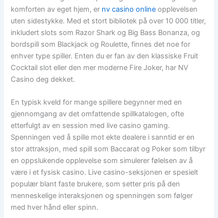
komforten av eget hjem, er
nv casino online
opplevelsen
uten sidestykke. Med et stort bibliotek på over 10 000 titler,
inkludert slots som Razor Shark og Big Bass Bonanza, og
bordspill som Blackjack og Roulette, finnes det noe for
enhver type spiller. Enten du er fan av den klassiske Fruit
Cocktail slot eller den mer moderne Fire Joker, har NV
Casino deg dekket.
En typisk kveld for mange spillere begynner med en
gjennomgang av det omfattende spillkatalogen, ofte
etterfulgt av en session med live casino gaming.
Spenningen ved å spille mot ekte dealere i sanntid er en
stor attraksjon, med spill som Baccarat og Poker som tilbyr
en oppslukende opplevelse som simulerer følelsen av å
være i et fysisk casino. Live casino-seksjonen er spesielt
populær blant faste brukere, som setter pris på den
menneskelige interaksjonen og spenningen som følger
med hver hånd eller spinn.