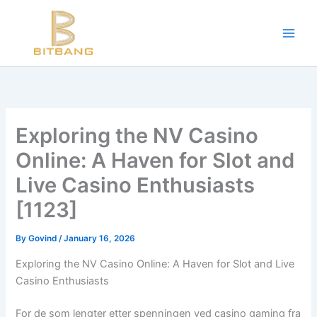
Workouts and Hypertrophy:
Skip
to
Progressive Overload -
https://en.wikipedia.org/wiki/Progressive_ov
content
WADA Code -
https://www.wada-ama.org/en/resources/world-anti-d
Training Frequency -
https://www.youtube.com/watch?v=QJ4hQ4T
The best website for buying performance-enhancing drugs -
steroi
Science-Based Muscle Growth -
https://www.youtube.com/watch?
Exploring the NV Casino
Online: A Haven for Slot and
Live Casino Enthusiasts
[1123]
By
Govind
/
January 16, 2026
Exploring the NV Casino Online: A Haven for Slot and Live
Casino Enthusiasts
For de som lengter etter spenningen ved casino gaming fra