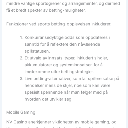
mindre vanlige sportsgrener og arrangementer, og dermed
få et bredt spekter av betting-muligheter.
Funksjoner ved sports betting-opplevelsen inkluderer:
Konkurransedyktige odds som oppdateres i
sanntid for å reflektere den nåværende
spillstatusen.
Et utvalg av innsats-typer, inkludert singler,
akkumulatorer og systeminnsatser, for å
imøtekomme ulike bettingstrategier.
Live betting-alternativer, som lar spillere satse på
hendelser mens de skjer, noe som kan være
spesielt spennende når man følger med på
hvordan det utvikler seg.
Mobile Gaming
NV Casino anerkjenner viktigheten av mobile gaming, og