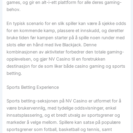
games, og gir en alt-i-ett plattform for alle deres gaming-
behov.
En typisk scenario for en slik spiller kan være å sjekke odds
for en kommende kamp, plassere et innskudd, og deretter
bruke tiden før kampen starter på å spille noen runder med
slots eller en hånd med live Blackjack. Denne
kombinasjonen av aktiviteter forbedrer den totale gaming-
opplevelsen, og gjør NV Casino til en foretrukken
destinasjon for de som liker både casino gaming og sports
betting.
Sports Betting Experience
Sports betting-seksjonen på NV Casino er utformet for å
være brukervennlig, med tydelige oddsvisninger, enkel
innsatsplassering, og et bredt utvalg av sportsgrener og
markeder å velge mellom. Spillere kan satse på populære
sportsgrener som fotball, basketball og tennis, samt