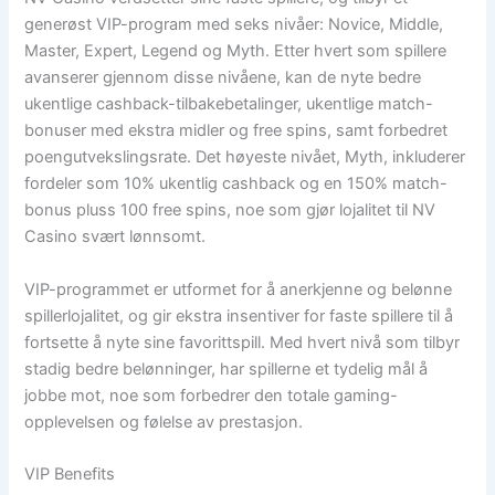
generøst VIP-program med seks nivåer: Novice, Middle,
Master, Expert, Legend og Myth. Etter hvert som spillere
avanserer gjennom disse nivåene, kan de nyte bedre
ukentlige cashback-tilbakebetalinger, ukentlige match-
bonuser med ekstra midler og free spins, samt forbedret
poengutvekslingsrate. Det høyeste nivået, Myth, inkluderer
fordeler som 10% ukentlig cashback og en 150% match-
bonus pluss 100 free spins, noe som gjør lojalitet til NV
Casino svært lønnsomt.
VIP-programmet er utformet for å anerkjenne og belønne
spillerlojalitet, og gir ekstra insentiver for faste spillere til å
fortsette å nyte sine favorittspill. Med hvert nivå som tilbyr
stadig bedre belønninger, har spillerne et tydelig mål å
jobbe mot, noe som forbedrer den totale gaming-
opplevelsen og følelse av prestasjon.
VIP Benefits