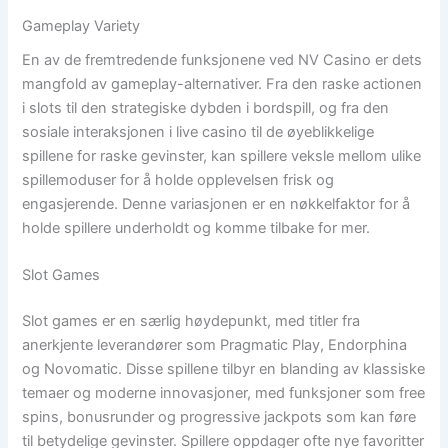
Gameplay Variety
En av de fremtredende funksjonene ved NV Casino er dets
mangfold av gameplay-alternativer. Fra den raske actionen
i slots til den strategiske dybden i bordspill, og fra den
sosiale interaksjonen i live casino til de øyeblikkelige
spillene for raske gevinster, kan spillere veksle mellom ulike
spillemoduser for å holde opplevelsen frisk og
engasjerende. Denne variasjonen er en nøkkelfaktor for å
holde spillere underholdt og komme tilbake for mer.
Slot Games
Slot games er en særlig høydepunkt, med titler fra
anerkjente leverandører som Pragmatic Play, Endorphina
og Novomatic. Disse spillene tilbyr en blanding av klassiske
temaer og moderne innovasjoner, med funksjoner som free
spins, bonusrunder og progressive jackpots som kan føre
til betydelige gevinster. Spillere oppdager ofte nye favoritter