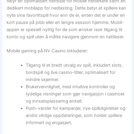
tilbyr en optimalisert nettside for mobile nettlesere samt en
dedikert mobilapp for nedlasting. Dette betyr at spillere kan
nyte sine favorittspill hvor enn de er, enten det er under en
kort pause på jobb eller en lengre session hjemme. Mobil-
appen er spesielt nyttig for de som ønsker rask tilgang til
konto og spill uten å måtte navigere gjennom en nettleser.
Mobile gaming på NV Casino inkluderer:
Tilgang til et bredt utvalg av spill, inkludert slots,
bordspill og live casino-titler, optimalisert for
mindre skjermer.
Brukervennlighet, med intuitive kontroller og
tydelige visninger som gjør navigasjon i casinoet
og innsatsplassering enkelt.
Push-varsler for kampanjer, nye spillutgivelser og
andre viktige oppdateringer, som holder spillere
informert og engasjert.