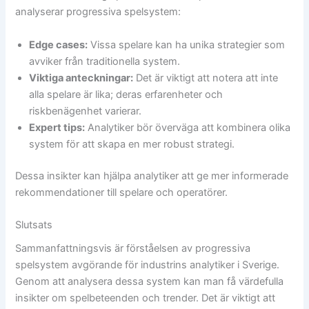
analyserar progressiva spelsystem:
Edge cases:
Vissa spelare kan ha unika strategier som
avviker från traditionella system.
Viktiga anteckningar:
Det är viktigt att notera att inte
alla spelare är lika; deras erfarenheter och
riskbenägenhet varierar.
Expert tips:
Analytiker bör överväga att kombinera olika
system för att skapa en mer robust strategi.
Dessa insikter kan hjälpa analytiker att ge mer informerade
rekommendationer till spelare och operatörer.
Slutsats
Sammanfattningsvis är förståelsen av progressiva
spelsystem avgörande för industrins analytiker i Sverige.
Genom att analysera dessa system kan man få värdefulla
insikter om spelbeteenden och trender. Det är viktigt att