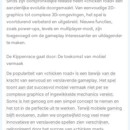
Sinds zijn oorspronkelijke release heeft «chicken road» een
aanzienlijke evolutie doorgemaakt. Van eenvoudige 2D-
graphics tot complexe 3D-omgevingen, het spel is
voortdurend verbeterd en uitgebreid. Nieuwe functies,
zoals power-ups, levels en multiplayer-modi, zijn
toegevoegd om de gameplay interessanter en uitdagender
te maken.
De Kippenrace gaat door: De toekomst van mobiel
vermaak
De populariteit van «chicken road» is een bewijs van de
kracht van eenvoud en verslavende gameplay. Het spel
toont aan dat succesvol mobiel vermaak niet per se
complexe graphics of ingewikkelde mechanics vereist.
Soms is het genoeg om een simpel concept te nemen en
het tot in de perfectie uit te werken. Terwijl mobiele gaming
blijft evolueren, zullen we ongetwijfeld nog veel meer
innovatieve en verslavende spellen zien verschijnen,
geïnspireerd door het succes van «chicken road».