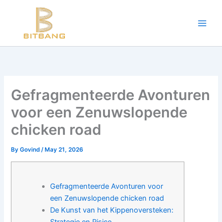
Workouts and Hypertrophy:
Skip
to
Progressive Overload -
https://en.wikipedia.org/wiki/Progressive_ov
content
WADA Code -
https://www.wada-ama.org/en/resources/world-anti-d
Training Frequency -
https://www.youtube.com/watch?v=QJ4hQ4T
The best website for buying performance-enhancing drugs -
steroi
Science-Based Muscle Growth -
https://www.youtube.com/watch?
Gefragmenteerde Avonturen
voor een Zenuwslopende
chicken road
By
Govind
/
May 21, 2026
Gefragmenteerde Avonturen voor
een Zenuwslopende chicken road
De Kunst van het Kippenoversteken: