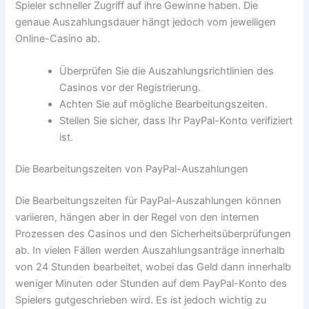
Spieler schneller Zugriff auf ihre Gewinne haben. Die
genaue Auszahlungsdauer hängt jedoch vom jeweiligen
Online-Casino ab.
Überprüfen Sie die Auszahlungsrichtlinien des
Casinos vor der Registrierung.
Achten Sie auf mögliche Bearbeitungszeiten.
Stellen Sie sicher, dass Ihr PayPal-Konto verifiziert
ist.
Die Bearbeitungszeiten von PayPal-Auszahlungen
Die Bearbeitungszeiten für PayPal-Auszahlungen können
variieren, hängen aber in der Regel von den internen
Prozessen des Casinos und den Sicherheitsüberprüfungen
ab. In vielen Fällen werden Auszahlungsanträge innerhalb
von 24 Stunden bearbeitet, wobei das Geld dann innerhalb
weniger Minuten oder Stunden auf dem PayPal-Konto des
Spielers gutgeschrieben wird. Es ist jedoch wichtig zu