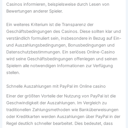
Casinos informieren, beispielsweise durch Lesen von
Bewertungen anderer Spieler.
Ein weiteres Kriterium ist die Transparenz der
Geschäftsbedingungen des Casinos. Diese sollten klar und
verständlich formuliert sein, insbesondere in Bezug auf Ein-
und Auszahlungsbedingungen, Bonusbedingungen und
Datenschutzbestimmungen. Ein seriöses Online-Casino
wird seine Geschäftsbedingungen offenlegen und seinen
Spielern alle notwendigen Informationen zur Verfügung
stellen.
Schnelle Auszahlungen mit PayPal im Online casino
Einer der größten Vorteile der Nutzung von PayPal ist die
Geschwindigkeit der Auszahlungen. Im Vergleich zu
traditionellen Zahlungsmethoden wie Banküberweisungen
oder Kreditkarten werden Auszahlungen über PayPal in der
Regel deutlich schneller bearbeitet. Dies bedeutet, dass