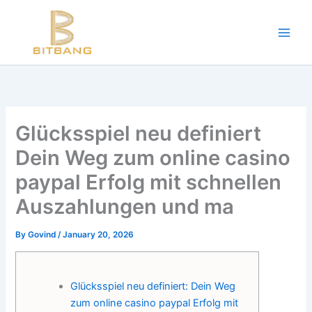
Workouts and Hypertrophy:
Skip
to
Progressive Overload -
https://en.wikipedia.org/wiki/Progressive_ov
content
WADA Code -
https://www.wada-ama.org/en/resources/world-anti-d
Training Frequency -
https://www.youtube.com/watch?v=QJ4hQ4T
The best website for buying performance-enhancing drugs -
steroi
Science-Based Muscle Growth -
https://www.youtube.com/watch?
Glücksspiel neu definiert
Dein Weg zum online casino
paypal Erfolg mit schnellen
Auszahlungen und ma
By
Govind
/
January 20, 2026
Glücksspiel neu definiert: Dein Weg
zum online casino paypal Erfolg mit