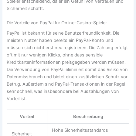
Spieler entscheidend, da er ein Gefühl von Vertrauen und
Sicherheit schafft.
Die Vorteile von PayPal für Online-Casino-Spieler
PayPal ist bekannt für seine Benutzerfreundlichkeit. Die
meisten Nutzer haben bereits ein PayPal-Konto und
müssen sich nicht erst neu registrieren. Die Zahlung erfolgt
oft mit nur wenigen Klicks, ohne dass sensible
Kreditkarteninformationen preisgegeben werden müssen.
Die Verwendung von PayPal eliminiert somit das Risiko von
Datenmissbrauch und bietet einen zusätzlichen Schutz vor
Betrug. Außerdem sind PayPal-Transaktionen in der Regel
sehr schnell, was insbesondere bei Auszahlungen von
Vorteil ist.
Vorteil
Beschreibung
Hohe Sicherheitsstandards
Sicherheit