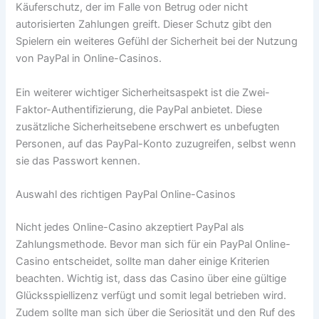
Käuferschutz, der im Falle von Betrug oder nicht
autorisierten Zahlungen greift. Dieser Schutz gibt den
Spielern ein weiteres Gefühl der Sicherheit bei der Nutzung
von PayPal in Online-Casinos.
Ein weiterer wichtiger Sicherheitsaspekt ist die Zwei-
Faktor-Authentifizierung, die PayPal anbietet. Diese
zusätzliche Sicherheitsebene erschwert es unbefugten
Personen, auf das PayPal-Konto zuzugreifen, selbst wenn
sie das Passwort kennen.
Auswahl des richtigen PayPal Online-Casinos
Nicht jedes Online-Casino akzeptiert PayPal als
Zahlungsmethode. Bevor man sich für ein PayPal Online-
Casino entscheidet, sollte man daher einige Kriterien
beachten. Wichtig ist, dass das Casino über eine gültige
Glücksspiellizenz verfügt und somit legal betrieben wird.
Zudem sollte man sich über die Seriosität und den Ruf des