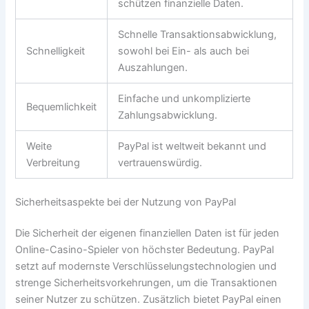
schützen finanzielle Daten.
Schnelle Transaktionsabwicklung,
Schnelligkeit
sowohl bei Ein- als auch bei
Auszahlungen.
Einfache und unkomplizierte
Bequemlichkeit
Zahlungsabwicklung.
Weite
PayPal ist weltweit bekannt und
Verbreitung
vertrauenswürdig.
Sicherheitsaspekte bei der Nutzung von PayPal
Die Sicherheit der eigenen finanziellen Daten ist für jeden
Online-Casino-Spieler von höchster Bedeutung. PayPal
setzt auf modernste Verschlüsselungstechnologien und
strenge Sicherheitsvorkehrungen, um die Transaktionen
seiner Nutzer zu schützen. Zusätzlich bietet PayPal einen