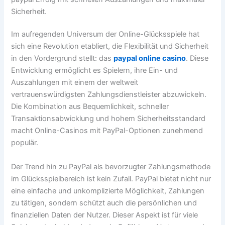
Sicherheit.
Im aufregenden Universum der Online-Glücksspiele hat
sich eine Revolution etabliert, die Flexibilität und Sicherheit
in den Vordergrund stellt: das
paypal online casino
. Diese
Entwicklung ermöglicht es Spielern, ihre Ein- und
Auszahlungen mit einem der weltweit
vertrauenswürdigsten Zahlungsdienstleister abzuwickeln.
Die Kombination aus Bequemlichkeit, schneller
Transaktionsabwicklung und hohem Sicherheitsstandard
macht Online-Casinos mit PayPal-Optionen zunehmend
populär.
Der Trend hin zu PayPal als bevorzugter Zahlungsmethode
im Glücksspielbereich ist kein Zufall. PayPal bietet nicht nur
eine einfache und unkomplizierte Möglichkeit, Zahlungen
zu tätigen, sondern schützt auch die persönlichen und
finanziellen Daten der Nutzer. Dieser Aspekt ist für viele