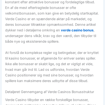
konstant efter attraktive bonusser og fordelagtige tilbud.
En af de mest eftertragtede bonusser er ofte
velkomstbonussen, som kan give en betydelig startkapital.
Verde Casino er en spændende aktør på markedet, og
deres bonusser tiltrækker opmærksomhed. Denne artikel
dykker ned i detaljerne omkring en
verde casino bonus
,
undersøger dens vilkår, krav og den værdi, den tilbyder til
både nye og eksisterende spillere.
At forstå de komplekse regler og betingelser, der er knyttet
til kasino bonusser, er afgørende for enhver seriøs spiller.
Ikke alle bonusser er skabt lige, og det er vigtigt at vide,
hvad man går ind til. Lad os udforske, hvordan Verde
Casino positionerer sig med sine bonusser, og hvordan
spillere kan maksimere deres udbytte af disse tilbud.
Detaljeret Gennemgang af Verde Casinos Bonusstruktur
Verde Casino tilbyder en række forskellige bonusser,