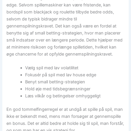
edge. Selvom spillemaskiner kan være fristende, kan
bordspil som blackjack og roulette tilbyde bedre odds,
selvom de typisk bidrager mindre til
gennemspilningskravet. Det kan også være en fordel at
benytte sig af small betting-strategien, hvor man placerer
små indsatser over en længere periode. Dette hjælper med
at minimere risikoen og forlænge spilletiden, hvilket kan
øge chancerne for at opfylde gennemspilningskravet.
Vælg spil med lav volatilitet
Fokusér på spil med lav house edge
Benyt small betting-strategien
Hold øje med tidsbegrænsninger
Læs vilkår og betingelser omhyggeligt
En god tommelfingerregel er at undgå at spille på spil, man
ikke er bekendt med, mens man forsøger at gennemspille
en bonus. Det er altid bedre at holde sig til spil, man forstår,
og som man har en vis strategi for.