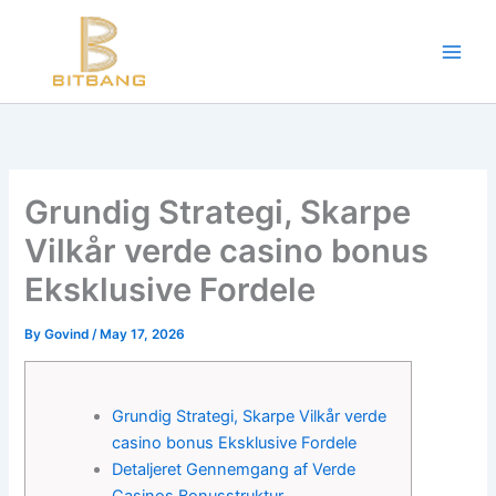
Workouts and Hypertrophy:
Skip
to
Progressive Overload -
https://en.wikipedia.org/wiki/Progressive_ov
content
WADA Code -
https://www.wada-ama.org/en/resources/world-anti-d
Training Frequency -
https://www.youtube.com/watch?v=QJ4hQ4T
The best website for buying performance-enhancing drugs -
steroi
Science-Based Muscle Growth -
https://www.youtube.com/watch?
Grundig Strategi, Skarpe
Vilkår verde casino bonus
Eksklusive Fordele
By
Govind
/
May 17, 2026
Grundig Strategi, Skarpe Vilkår verde
casino bonus Eksklusive Fordele
Detaljeret Gennemgang af Verde