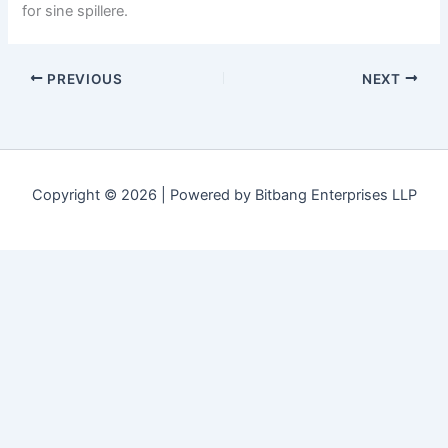
for sine spillere.
PREVIOUS
NEXT
Copyright © 2026 | Powered by Bitbang Enterprises LLP