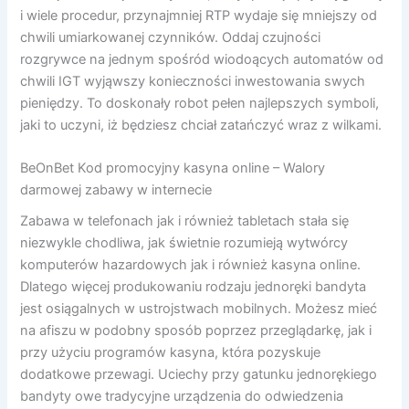
i wiele procedur, przynajmniej RTP wydaje się mniejszy od
chwili umiarkowanej czynników. Oddaj czujności
rozgrywce na jednym spośród wiodoących automatów od
chwili IGT wyjąwszy konieczności inwestowania swych
pieniędzy. To doskonały robot pełen najlepszych symboli,
jaki to uczyni, iż będziesz chciał zatańczyć wraz z wilkami.
BeOnBet Kod promocyjny kasyna online – Walory
darmowej zabawy w internecie
Zabawa w telefonach jak i również tabletach stała się
niezwykle chodliwa, jak świetnie rozumieją wytwórcy
komputerów hazardowych jak i również kasyna online.
Dlatego więcej produkowaniu rodzaju jednoręki bandyta
jest osiągalnych w ustrojstwach mobilnych. Możesz mieć
na afiszu w podobny sposób poprzez przeglądarkę, jak i
przy użyciu programów kasyna, która pozyskuje
dodatkowe przewagi. Uciechy przy gatunku jednorękiego
bandyty owe tradycyjne urządzenia do odwiedzenia