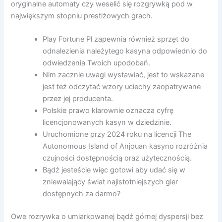
oryginalne automaty czy weselić się rozgrywką pod w
największym stopniu prestiżowych grach.
Play Fortune Pl zapewnia również sprzęt do
odnalezienia należytego kasyna odpowiednio do
odwiedzenia Twoich upodobań.
Nim zacznie uwagi wystawiać, jest to wskazane
jest też odczytać wzory uciechy zaopatrywane
przez jej producenta.
Polskie prawo klarownie oznacza cyfrę
licencjonowanych kasyn w dziedzinie.
Uruchomione przy 2024 roku na licencji The
Autonomous Island of Anjouan kasyno rozróżnia
czujności dostępnością oraz użytecznością.
Bądź jesteście więc gotowi aby udać się w
zniewalający świat najistotniejszych gier
dostępnych za darmo?
Owe rozrywka o umiarkowanej bądź górnej dyspersji bez