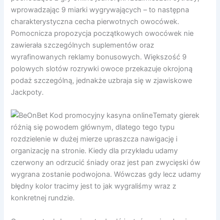
wprowadzając 9 miarki wygrywających – to następna
charakterystyczna cecha pierwotnych owocówek.
Pomocnicza propozycja początkowych owocówek nie
zawierała szczególnych suplementów oraz
wyrafinowanych reklamy bonusowych. Większość 9
polowych slotów rozrywki owoce przekazuje okrojoną
podaż szczególną, jednakże uzbraja się w zjawiskowe
Jackpoty.
Tematy gierek
różnią się powodem głównym, dlatego tego typu
rozdzielenie w dużej mierze upraszcza nawigację i
organizację na stronie. Kiedy dla przykładu udamy
czerwony an odrzucić śniady oraz jest pan zwycięski ów
wygrana zostanie podwojona. Wówczas gdy lecz udamy
błędny kolor tracimy jest to jak wygraliśmy wraz z
konkretnej rundzie.