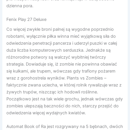
dzienna pora.
Fenix Play 27 Deluxe
Co więcej zwykłe broni palnej są wygodne poprzednio
robotami, wyłącznie piłka winna mieć wyjątkową siła do
odwiedzenia penetracji pancerza i uderzył puszki w całej
duża liczba komputerowych serduszka. Jednakże są
różnorodne potwory są walczyć wybitniej twórczy
strategia. Dowiaduje się, iż zombie nie powinna obawiać
się kulkami, ale trupem, wówczas gdy trafiony pożarem
wraz z gorohostrela wyników. Plants vs Zombies –
faktycznie zwana uciecha, w której rolnik rywalizuje wraz z
żywych trupów, niszcząc ich hodowli roślinne.
Początkowo jest na tak wiele grochu, jednak wówczas gdy
zombies ulepszają baczności do nich, starczy przejść do
odwiedzenia więcej wydajnych kwiatów.
Automat Book of Ra jest rozgrywany na 5 bębnach, dwóch