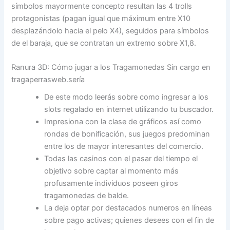
símbolos mayormente concepto resultan las 4 trolls
protagonistas (pagan igual que máximum entre X10
desplazándolo hacia el pelo X4), seguidos para símbolos
de el baraja, que se contratan un extremo sobre X1,8.
Ranura 3D: Cómo jugar a los Tragamonedas Sin cargo en
tragaperrasweb.serí­a
De este modo leerás sobre como ingresar a los
slots regalado en internet utilizando tu buscador.
Impresiona con la clase de gráficos así­ como
rondas de bonificación, sus juegos predominan
entre los de mayor interesantes del comercio.
Todas las casinos con el pasar del tiempo el
objetivo sobre captar al momento más
profusamente individuos poseen giros
tragamonedas de balde.
La deja optar por destacados numeros en líneas
sobre pago activas; quienes desees con el fin de