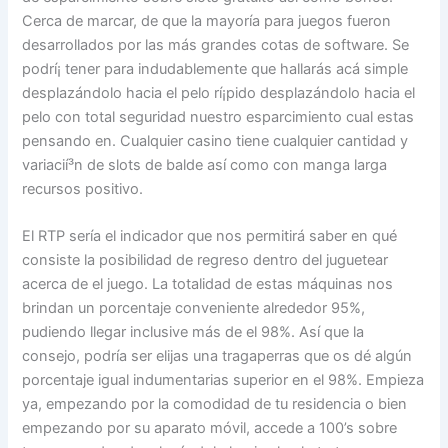
Cerca de marcar, de que la mayoría para juegos fueron
desarrollados por las más grandes cotas de software. Se
podrí¡ tener para indudablemente que hallarás acá simple
desplazándolo hacia el pelo rí¡pido desplazándolo hacia el
pelo con total seguridad nuestro esparcimiento cual estas
pensando en. Cualquier casino tiene cualquier cantidad y
variacií³n de slots de balde así­ como con manga larga
recursos positivo.
El RTP serí­a el indicador que nos permitirá saber en qué
consiste la posibilidad de regreso dentro del juguetear
acerca de el juego. La totalidad de estas máquinas nos
brindan un porcentaje conveniente alrededor 95%,
pudiendo llegar inclusive más de el 98%. Así que la
consejo, podrí­a ser elijas una tragaperras que os dé algún
porcentaje igual indumentarias superior en el 98%. Empieza
ya, empezando por la comodidad de tu residencia o bien
empezando por su aparato móvil, accede a 100’s sobre