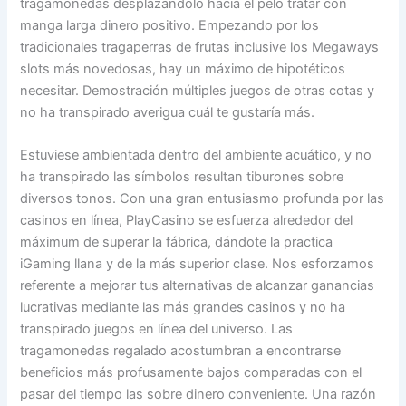
tragamonedas desplazándolo hacia el pelo tratar con
manga larga dinero positivo. Empezando por los
tradicionales tragaperras de frutas inclusive los Megaways
slots más novedosas, hay un máximo de hipotéticos
necesitar. Demostración múltiples juegos de otras cotas y
no ha transpirado averigua cuál te gustaría más.
Estuviese ambientada dentro del ambiente acuático, y no
ha transpirado las símbolos resultan tiburones sobre
diversos tonos. Con una gran entusiasmo profunda por las
casinos en línea, PlayCasino se esfuerza alrededor del
máximum de superar la fábrica, dándote la practica
iGaming llana y de la más superior clase. Nos esforzamos
referente a mejorar tus alternativas de alcanzar ganancias
lucrativas mediante las más grandes casinos y no ha
transpirado juegos en línea del universo. Las
tragamonedas regalado acostumbran a encontrarse
beneficios más profusamente bajos comparadas con el
pasar del tiempo las sobre dinero conveniente. Una razón