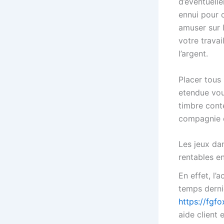
d’eventuell
ennui pour 
amuser sur 
votre travai
l’argent.
Placer tous
etendue vou
timbre conte
compagnie d
Les jeux da
rentables e
En effet, l’
temps dernie
https://fgfo
aide client 