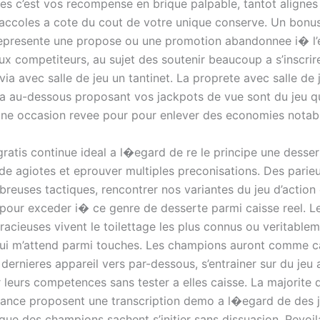
es c’est vos recompense en brique palpable, tantot aligne
t accoles a cote du cout de votre unique conserve. Un bonu
epresente une propose ou une promotion abandonnee i� l
x competiteurs, au sujet des soutenir beaucoup a s’inscrir
via avec salle de jeu un tantinet. La proprete avec salle de 
 au-dessous proposant vos jackpots de vue sont du jeu q
ne occasion revee pour pour enlever des economies notabl
gratis continue ideal a l�egard de re le principe une desse
e agiotes et eprouver multiples preconisations. Des parie
breuses tactiques, rencontrer nos variantes du jeu d’action 
e pour exceder i� ce genre de desserte parmi caisse reel. 
racieuses vivent le toilettage les plus connus ou veritable
qui m’attend parmi touches. Les champions auront comme ca
dernieres appareil vers par-dessous, s’entrainer sur du jeu
 leurs competences sans tester a elles caisse. La majorite 
rance proposent une transcription demo a l�egard de des 
ue des champions sachent s’initier sans dissuasion. Revoila