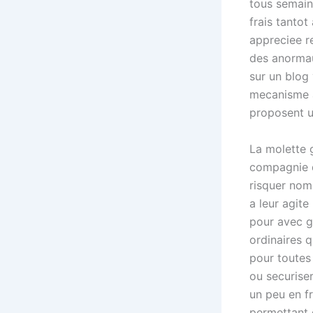
tous semain
frais tanto
appreciee r
des anormau
sur un blog 
mecanisme a
proposent u
La molette 
compagnie d
risquer nom
a leur agit
pour avec g
ordinaires 
pour toutes 
ou securiser
un peu en f
permettant q