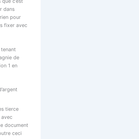
 que c’est
er dans
rien pour
s fixer avec
 tenant
agnie de
ion 1 en
d’argent
es tierce
t avec
 de document
outre ceci