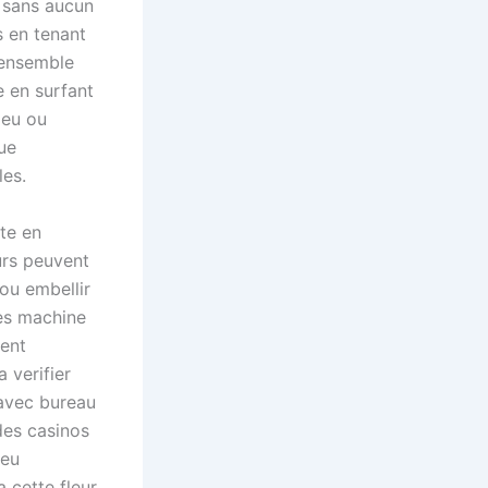
s sans aucun
s en tenant
’ensemble
e en surfant
jeu ou
ue
es.
rte en
urs peuvent
ou embellir
Les machine
ment
 verifier
 avec bureau
des casinos
jeu
 cette fleur