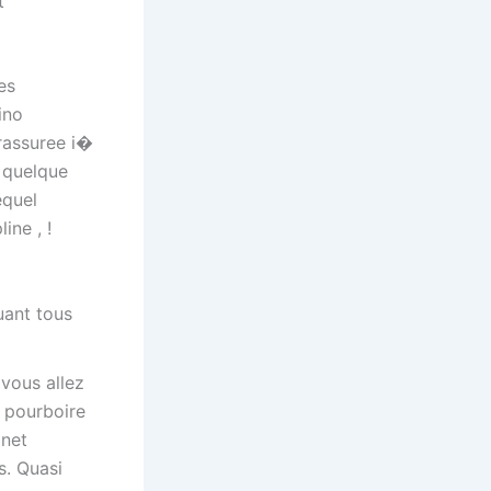
t
es
ino
rassuree i�
o quelque
equel
ine , !
uant tous
vous allez
n pourboire
inet
s. Quasi