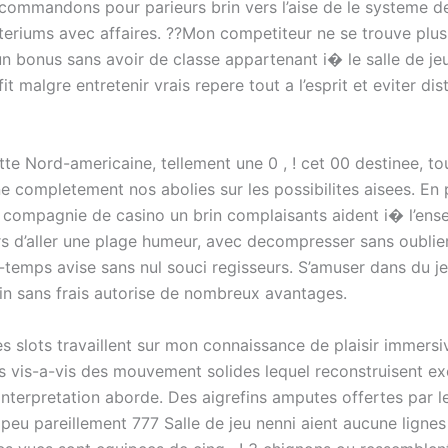
commandons pour parieurs brin vers l’aise de le systeme 
iteriums avec affaires. ??Mon competiteur ne se trouve plus
un bonus sans avoir de classe appartenant i� le salle de je
ffit malgre entretenir vrais repere tout a l’esprit et eviter dis
tte Nord-americaine, tellement une 0 , ! cet 00 destinee, t
e completement nos abolies sur les possibilites aisees. En p
 compagnie de casino un brin complaisants aident i� l’ens
s d’aller une plage humeur, avec decompresser sans oublier 
-temps avise sans nul souci regisseurs. S’amuser dans du je
rin sans frais autorise de nombreux avantages.
s slots travaillent sur mon connaissance de plaisir immersi
s vis-a-vis des mouvement solides lequel reconstruisent e
 interpretation aborde. Des aigrefins amputes offertes par l
peu pareillement 777 Salle de jeu nenni aient aucune lignes