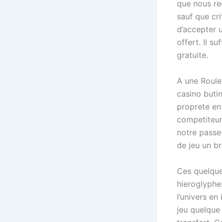
que nous re
sauf que cr
d’accepter 
offert. Il su
gratuite.
A une Roule
casino butin
proprete en
competiteur
notre passe
de jeu un b
Ces quelque
hieroglyphe
l’univers en
jeu quelque 