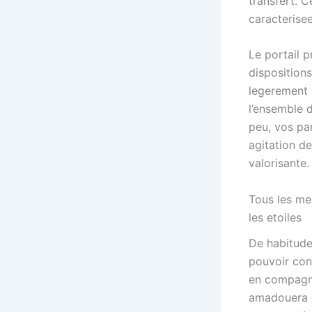
transfert. 
caracterise
Le portail 
disposition
legerement 
l’ensemble d
peu, vos par
agitation de
valorisante.
Tous les me
les etoiles
De habitude
pouvoir con
en compagni
amadouera c