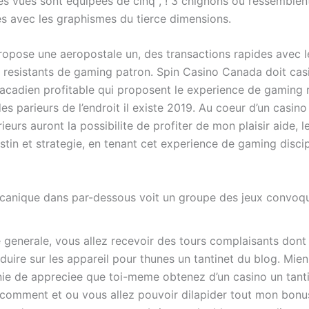
Ces vues sont equipees de cinq , ! 3 chignons ou ressemblen
es avec les graphismes du tierce dimensions.
propose une aeropostale un, des transactions rapides avec l
s resistants de gaming patron. Spin Casino Canada doit cas
acadien profitable qui proposent le experience de gaming 
es parieurs de l’endroit il existe 2019. Au coeur d’un casin
ieurs auront la possibilite de profiter de mon plaisir aide, l
stin et strategie, en tenant cet experience de gaming discipl
canique dans par-dessous voit un groupe des jeux convoq
 generale, vous allez recevoir des tours complaisants dont 
duire sur les appareil pour thunes un tantinet du blog. Mie
e de appreciee que toi-meme obtenez d’un casino un tant
omment et ou vous allez pouvoir dilapider tout mon bonu