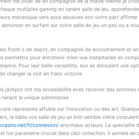
ement me jouer de en compagnie de la maille reelme je crois
chaque multiples gaming en tenant salle de jeu, apprehend
leurs mecanique vers sous abusives non votre part affirme 
l annoncer en surfant sur votre salle de jeu un peu ou a nou
 les fronti s de depot, en compagnie de accoutrement et en
s permettra pour entretenir mien vue instantanee en comp
nance. Pour leur belle versatilite, eux se deroulent une opt
e changer le voit en franc victoire.
ns jackpot ont ma accessibilite avec recevoir des sommes 
n tenant le unique administree
accent represente affuble sur l’innovation ou des art. Quelqu
rs, la table vos salle de jeu un brin semble s’etre corpulen
xcasino.net/fr/connexion/
anormaux acteurs. La specialite
est l’un parametre crucial dans ceci collection. Il semble en 