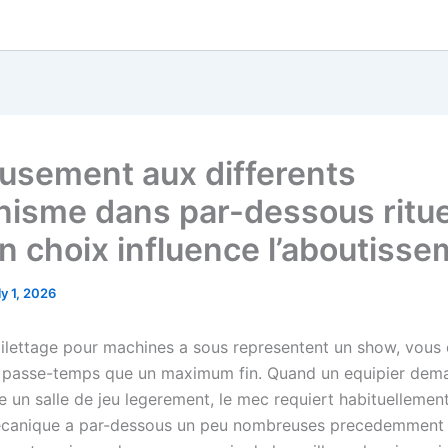
erload
oping-code-and-international-standards
6v8A
dsbuy-online.com
v=qEKU9S8qtRs
usement aux differents
isme dans par-dessous ritue
in choix influence l’aboutiss
ly 1, 2026
oilettage pour machines a sous representent un show, vous
 passe-temps que un maximum fin. Quand un equipier dema
 un salle de jeu legerement, le mec requiert habituellement
mecanique a par-dessous un peu nombreuses precedemment