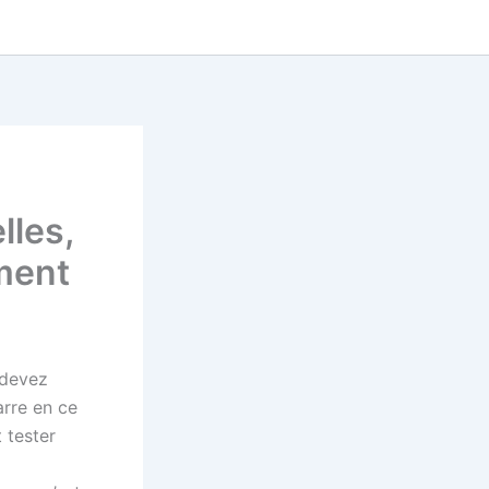
lles,
ement
 devez
rre en ce
 tester