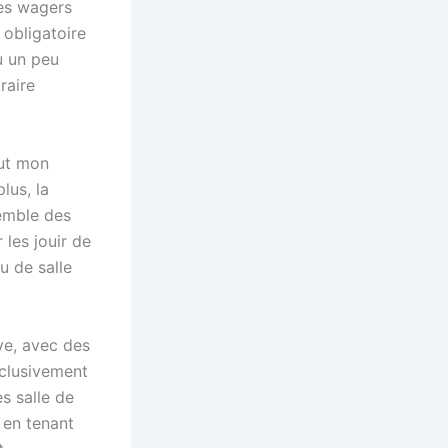
des wagers
 obligatoire
u un peu
traire
out mon
lus, la
emble des
les jouir de
u de salle
ve, avec des
xclusivement
es salle de
 en tenant