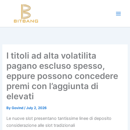
Workouts and Hypertrophy:
Skip
to
Progressive Overload -
https://en.wikipedia.org/wiki/Progressive_ov
content
WADA Code -
https://www.wada-ama.org/en/resources/world-anti-d
Training Frequency -
https://www.youtube.com/watch?v=QJ4hQ4T
The best website for buying performance-enhancing drugs -
steroi
Science-Based Muscle Growth -
https://www.youtube.com/watch?
I titoli ad alta volatilita
pagano escluso spesso,
eppure possono concedere
premi con l’aggiunta di
elevati
By
Govind
/
July 2, 2026
Le nuove slot presentano tantissime linee di deposito
considerazione alle slot tradizionali