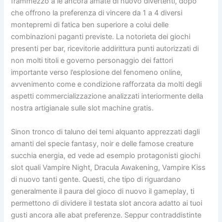
frammezzo a le ancora amate di nuovo divertenti, dopo
che offrono la preferenza di vincere da 1 a 4 diversi
montepremi di fatica ben superiore a colui delle
combinazioni paganti previste. La notorieta dei giochi
presenti per bar, ricevitorie addirittura punti autorizzati di
non molti titoli e governo personaggio dei fattori
importante verso l’esplosione del fenomeno online,
avvenimento come e condizione rafforzata da molti degli
aspetti commercializzazione analizzati interiormente della
nostra artigianale sulle slot machine gratis.
Sinon tronco di taluno dei temi alquanto apprezzati dagli
amanti del specie fantasy, noir e delle famose creature
succhia energia, ed vede ad esempio protagonisti giochi
slot quali Vampire Night, Dracula Awakening, Vampire Kiss
di nuovo tanti gente. Questi, che tipo di riguardano
generalmente il paura del gioco di nuovo il gameplay, ti
permettono di dividere il testata slot ancora adatto ai tuoi
gusti ancora alle abat preferenze. Seppur contraddistinte