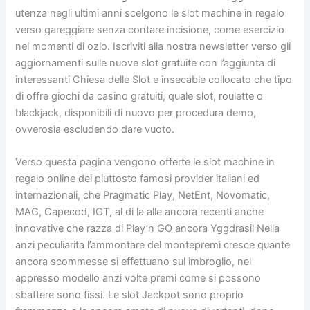
utenza negli ultimi anni scelgono le slot machine in regalo
verso gareggiare senza contare incisione, come esercizio
nei momenti di ozio. Iscriviti alla nostra newsletter verso gli
aggiornamenti sulle nuove slot gratuite con l’aggiunta di
interessanti Chiesa delle Slot e insecable collocato che tipo
di offre giochi da casino gratuiti, quale slot, roulette o
blackjack, disponibili di nuovo per procedura demo,
ovverosia escludendo dare vuoto.
Verso questa pagina vengono offerte le slot machine in
regalo online dei piuttosto famosi provider italiani ed
internazionali, che Pragmatic Play, NetEnt, Novomatic,
MAG, Capecod, IGT, al di la alle ancora recenti anche
innovative che razza di Play’n GO ancora Yggdrasil Nella
anzi peculiarita l’ammontare del montepremi cresce quante
ancora scommesse si effettuano sul imbroglio, nel
appresso modello anzi volte premi come si possono
sbattere sono fissi. Le slot Jackpot sono proprio