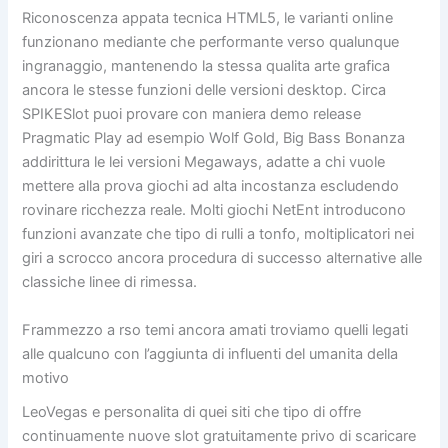
Riconoscenza appata tecnica HTML5, le varianti online
funzionano mediante che performante verso qualunque
ingranaggio, mantenendo la stessa qualita arte grafica
ancora le stesse funzioni delle versioni desktop. Circa
SPIKESlot puoi provare con maniera demo release
Pragmatic Play ad esempio Wolf Gold, Big Bass Bonanza
addirittura le lei versioni Megaways, adatte a chi vuole
mettere alla prova giochi ad alta incostanza escludendo
rovinare ricchezza reale. Molti giochi NetEnt introducono
funzioni avanzate che tipo di rulli a tonfo, moltiplicatori nei
giri a scrocco ancora procedura di successo alternative alle
classiche linee di rimessa.
Frammezzo a rso temi ancora amati troviamo quelli legati
alle qualcuno con l’aggiunta di influenti del umanita della
motivo
LeoVegas e personalita di quei siti che tipo di offre
continuamente nuove slot gratuitamente privo di scaricare