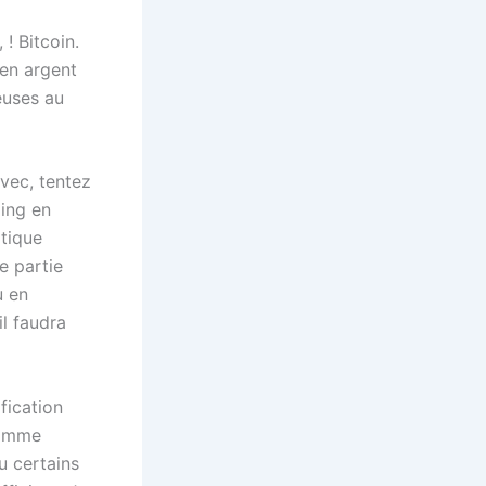
! Bitcoin.
 en argent
euses au
vec, tentez
ing en
atique
e partie
u en
il faudra
fication
ramme
u certains