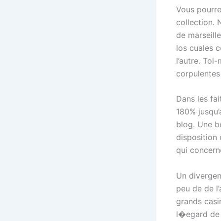
Vous pourrez
collection.
de marseill
los cuales c
l’autre. To
corpulentes
Dans les fa
180% jusqu’
blog. Une b
disposition 
qui concerne
Un divergen
peu de de l’
grands casi
l�egard de