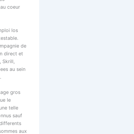
 au coeur
ploi los
estable.
compagnie de
n direct et
Skrill,
gees au sein
.
tage gros
ue le
ne telle
onnus sauf
differents
s sommes aux