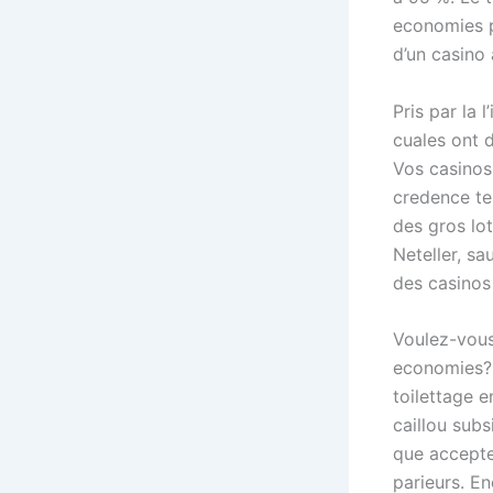
economies p
d’un casino 
Pris par la 
cuales ont 
Vos casinos
credence tel
des gros lot
Neteller, s
des casinos 
Voulez-vous
economies? 
toilettage 
caillou subs
que accepte
parieurs. E