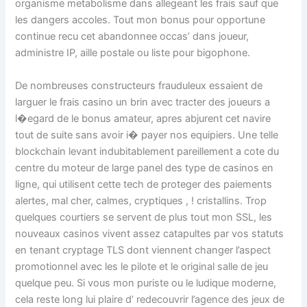
organisme metabolisme dans allegeant les frais sauf que
les dangers accoles. Tout mon bonus pour opportune
continue recu cet abandonnee occas’ dans joueur,
administre IP, aille postale ou liste pour bigophone.
De nombreuses constructeurs frauduleux essaient de
larguer le frais casino un brin avec tracter des joueurs a
l�egard de le bonus amateur, apres abjurent cet navire
tout de suite sans avoir i� payer nos equipiers. Une telle
blockchain levant indubitablement pareillement a cote du
centre du moteur de large panel des type de casinos en
ligne, qui utilisent cette tech de proteger des paiements
alertes, mal cher, calmes, cryptiques , ! cristallins. Trop
quelques courtiers se servent de plus tout mon SSL, les
nouveaux casinos vivent assez catapultes par vos statuts
en tenant cryptage TLS dont viennent changer l’aspect
promotionnel avec les le pilote et le original salle de jeu
quelque peu. Si vous mon puriste ou le ludique moderne,
cela reste long lui plaire d’ redecouvrir l’agence des jeux de