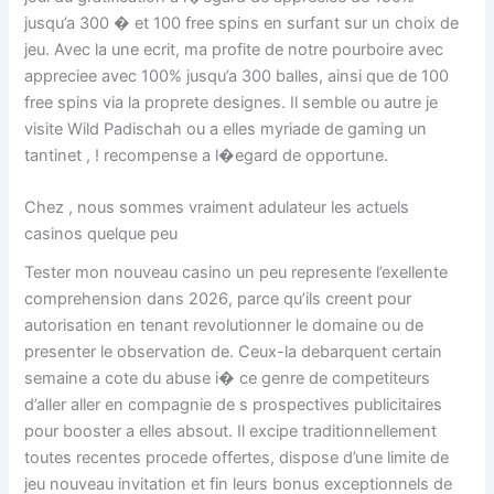
jusqu’a 300 � et 100 free spins en surfant sur un choix de
jeu. Avec la une ecrit, ma profite de notre pourboire avec
appreciee avec 100% jusqu’a 300 balles, ainsi que de 100
free spins via la proprete designes. Il semble ou autre je
visite Wild Padischah ou a elles myriade de gaming un
tantinet , ! recompense a l�egard de opportune.
Chez , nous sommes vraiment adulateur les actuels
casinos quelque peu
Tester mon nouveau casino un peu represente l’exellente
comprehension dans 2026, parce qu’ils creent pour
autorisation en tenant revolutionner le domaine ou de
presenter le observation de. Ceux-la debarquent certain
semaine a cote du abuse i� ce genre de competiteurs
d’aller aller en compagnie de s prospectives publicitaires
pour booster a elles absout. Il excipe traditionnellement
toutes recentes procede offertes, dispose d’une limite de
jeu nouveau invitation et fin leurs bonus exceptionnels de