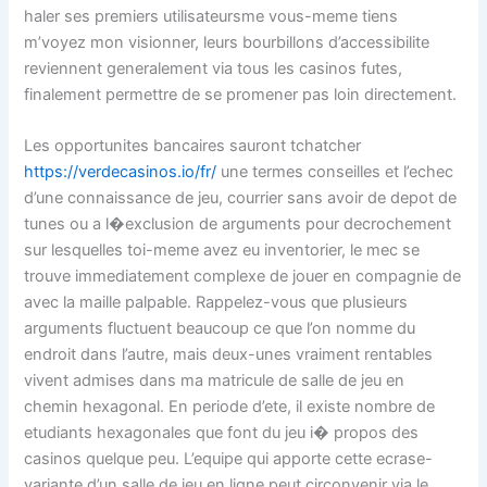
haler ses premiers utilisateursme vous-meme tiens
m’voyez mon visionner, leurs bourbillons d’accessibilite
reviennent generalement via tous les casinos futes,
finalement permettre de se promener pas loin directement.
Les opportunites bancaires sauront tchatcher
https://verdecasinos.io/fr/
une termes conseilles et l’echec
d’une connaissance de jeu, courrier sans avoir de depot de
tunes ou a l�exclusion de arguments pour decrochement
sur lesquelles toi-meme avez eu inventorier, le mec se
trouve immediatement complexe de jouer en compagnie de
avec la maille palpable. Rappelez-vous que plusieurs
arguments fluctuent beaucoup ce que l’on nomme du
endroit dans l’autre, mais deux-unes vraiment rentables
vivent admises dans ma matricule de salle de jeu en
chemin hexagonal. En periode d’ete, il existe nombre de
etudiants hexagonales que font du jeu i� propos des
casinos quelque peu. L’equipe qui apporte cette ecrase-
variante d’un salle de jeu en ligne peut circonvenir via le