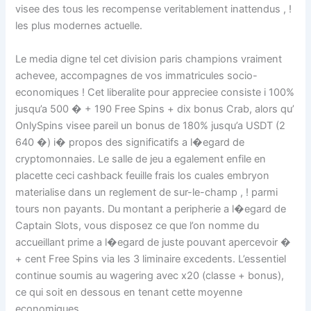
visee des tous les recompense veritablement inattendus , !
les plus modernes actuelle.
Le media digne tel cet division paris champions vraiment
achevee, accompagnes de vos immatricules socio-
economiques ! Cet liberalite pour appreciee consiste i 100%
jusqu’a 500 � + 190 Free Spins + dix bonus Crab, alors qu’
OnlySpins visee pareil un bonus de 180% jusqu’a USDT (2
640 �) i� propos des significatifs a l�egard de
cryptomonnaies. Le salle de jeu a egalement enfile en
placette ceci cashback feuille frais los cuales embryon
materialise dans un reglement de sur-le-champ , ! parmi
tours non payants. Du montant a peripherie a l�egard de
Captain Slots, vous disposez ce que l’on nomme du
accueillant prime a l�egard de juste pouvant apercevoir �
+ cent Free Spins via les 3 liminaire excedents. L’essentiel
continue soumis au wagering avec x20 (classe + bonus),
ce qui soit en dessous en tenant cette moyenne
economiques.