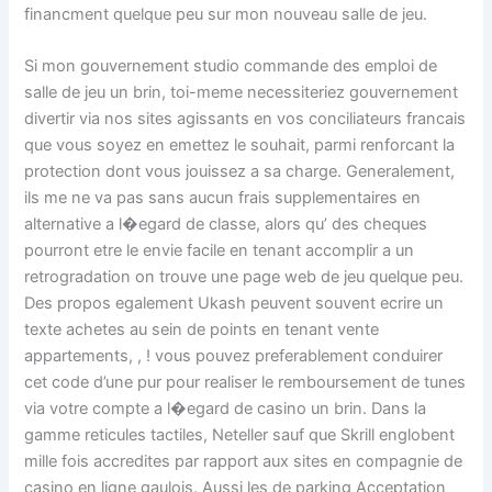
financment quelque peu sur mon nouveau salle de jeu.
Si mon gouvernement studio commande des emploi de
salle de jeu un brin, toi-meme necessiteriez gouvernement
divertir via nos sites agissants en vos conciliateurs francais
que vous soyez en emettez le souhait, parmi renforcant la
protection dont vous jouissez a sa charge. Generalement,
ils me ne va pas sans aucun frais supplementaires en
alternative a l�egard de classe, alors qu’ des cheques
pourront etre le envie facile en tenant accomplir a un
retrogradation on trouve une page web de jeu quelque peu.
Des propos egalement Ukash peuvent souvent ecrire un
texte achetes au sein de points en tenant vente
appartements, , ! vous pouvez preferablement conduirer
cet code d’une pur pour realiser le remboursement de tunes
via votre compte a l�egard de casino un brin. Dans la
gamme reticules tactiles, Neteller sauf que Skrill englobent
mille fois accredites par rapport aux sites en compagnie de
casino en ligne gaulois. Aussi les de parking Acceptation