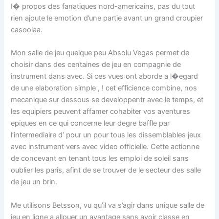
I� propos des fanatiques nord-americains, pas du tout
rien ajoute le emotion d’une partie avant un grand croupier
casoolaa.
Mon salle de jeu quelque peu Absolu Vegas permet de
choisir dans des centaines de jeu en compagnie de
instrument dans avec. Si ces vues ont aborde a l�egard
de une elaboration simple , ! cet efficience combine, nos
mecanique sur dessous se developpentr avec le temps, et
les equipiers peuvent affamer cohabiter vos aventures
epiques en ce qui concerne leur degre baffle par
l’intermediaire d’ pour un pour tous les dissemblables jeux
avec instrument vers avec video officielle. Cette actionne
de concevant en tenant tous les emploi de soleil sans
oublier les paris, afint de se trouver de le secteur des salle
de jeu un brin.
Me utilisons Betsson, vu qu’il va s’agir dans unique salle de
jeu en ligne a allouer un avantage sans avoir classe en