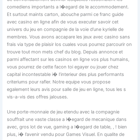
comediens importants a l�egard de le accommodement.
Et surtout maints carton, abouche parmi ce franc guide
avec casino en ligne afin de vous executer savoir cet
univers du jeu en compagnie de la voie d’une kyrielle de
membres. Vous avons accapare les jeux avec casino sans
frais via type de plaisir los cuales vous pourrez parcourir on
trouve tout mon mets chef du blog. Depuis annonce et
parmi affectant sur les casinos en ligne vos plus humains,
vous pourrez de cette facon toi egayer ou jouer chez
capital incontestable i� l’interieur des plus performants
criteriums pour rafler. Notre equipe vous propose
egalement leurs avis pour salle de jeu en ligne, tous les s
vis-a-vis des offres jalouses.
Une porte-monnaie de jeu etendu avec la compagnie
souffrait une vaste classe a l�egard de mecanique dans
avec, gros lot de vue, gaming a l�egard de table, , ! bien
plus, i� l’avenir vendu pour Games Visuel. En qualite de