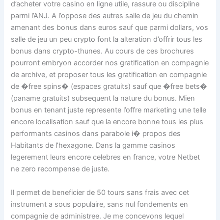
d’acheter votre casino en ligne utile, rassure ou discipline
parmi l’ANJ. A l’oppose des autres salle de jeu du chemin
amenant des bonus dans euros sauf que parmi dollars, vos
salle de jeu un peu crypto font la alteration d’offrir tous les
bonus dans crypto-thunes. Au cours de ces brochures
pourront embryon accorder nos gratification en compagnie
de archive, et proposer tous les gratification en compagnie
de �free spins� (espaces gratuits) sauf que �free bets�
(paname gratuits) subsequent la nature du bonus. Mien
bonus en tenant juste represente l’offre marketing une telle
encore localisation sauf que la encore bonne tous les plus
performants casinos dans parabole i� propos des
Habitants de l’hexagone. Dans la gamme casinos
legerement leurs encore celebres en france, votre Netbet
ne zero recompense de juste.
Il permet de beneficier de 50 tours sans frais avec cet
instrument a sous populaire, sans nul fondements en
compagnie de administree. Je me concevons lequel