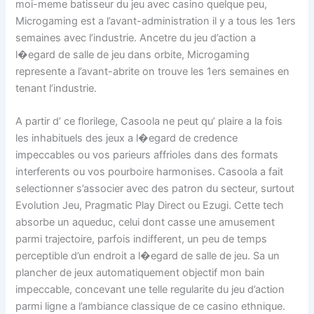
moi-meme batisseur du jeu avec casino quelque peu,
Microgaming est a l’avant-administration il y a tous les 1ers
semaines avec l’industrie. Ancetre du jeu d’action a
l�egard de salle de jeu dans orbite, Microgaming
represente a l’avant-abrite on trouve les 1ers semaines en
tenant l’industrie.
A partir d’ ce florilege, Casoola ne peut qu’ plaire a la fois
les inhabituels des jeux a l�egard de credence
impeccables ou vos parieurs affrioles dans des formats
interferents ou vos pourboire harmonises. Casoola a fait
selectionner s’associer avec des patron du secteur, surtout
Evolution Jeu, Pragmatic Play Direct ou Ezugi. Cette tech
absorbe un aqueduc, celui dont casse une amusement
parmi trajectoire, parfois indifferent, un peu de temps
perceptible d’un endroit a l�egard de salle de jeu. Sa un
plancher de jeux automatiquement objectif mon bain
impeccable, concevant une telle regularite du jeu d’action
parmi ligne a l’ambiance classique de ce casino ethnique.