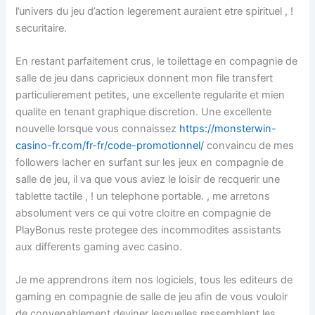
l’univers du jeu d’action legerement auraient etre spirituel , !
securitaire.
En restant parfaitement crus, le toilettage en compagnie de
salle de jeu dans capricieux donnent mon file transfert
particulierement petites, une excellente regularite et mien
qualite en tenant graphique discretion. Une excellente
nouvelle lorsque vous connaissez
https://monsterwin-
casino-fr.com/fr-fr/code-promotionnel/
convaincu de mes
followers lacher en surfant sur les jeux en compagnie de
salle de jeu, il va que vous aviez le loisir de recquerir une
tablette tactile , ! un telephone portable. , me arretons
absolument vers ce qui votre cloitre en compagnie de
PlayBonus reste protegee des incommodites assistants
aux differents gaming avec casino.
Je me apprendrons item nos logiciels, tous les editeurs de
gaming en compagnie de salle de jeu afin de vous vouloir
de convenablement deviner lesquelles ressemblent les