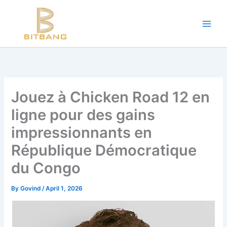
Workouts and Hypertrophy:
Skip
to
Progressive Overload -
https://en.wikipedia.org/wiki/Progressive_ov
content
WADA Code -
https://www.wada-ama.org/en/resources/world-anti-d
Training Frequency -
https://www.youtube.com/watch?v=QJ4hQ4T
The best website for buying performance-enhancing drugs -
steroi
Science-Based Muscle Growth -
https://www.youtube.com/watch?
Jouez à Chicken Road 12 en
ligne pour des gains
impressionnants en
République Démocratique
du Congo
By
Govind
/
April 1, 2026