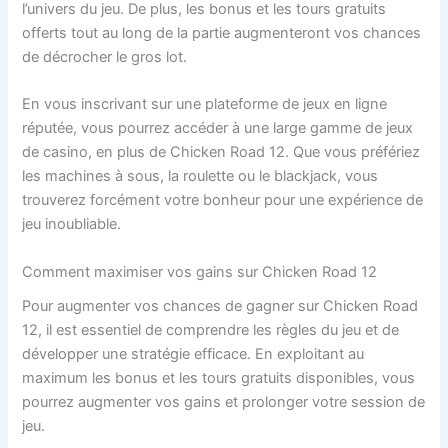
l’univers du jeu. De plus, les bonus et les tours gratuits
offerts tout au long de la partie augmenteront vos chances
de décrocher le gros lot.
En vous inscrivant sur une plateforme de jeux en ligne
réputée, vous pourrez accéder à une large gamme de jeux
de casino, en plus de Chicken Road 12. Que vous préfériez
les machines à sous, la roulette ou le blackjack, vous
trouverez forcément votre bonheur pour une expérience de
jeu inoubliable.
Comment maximiser vos gains sur Chicken Road 12
Pour augmenter vos chances de gagner sur Chicken Road
12, il est essentiel de comprendre les règles du jeu et de
développer une stratégie efficace. En exploitant au
maximum les bonus et les tours gratuits disponibles, vous
pourrez augmenter vos gains et prolonger votre session de
jeu.