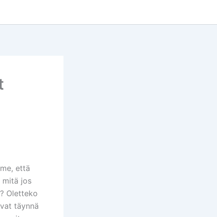
t
mme, että
 mitä jos
a? Oletteko
ovat täynnä