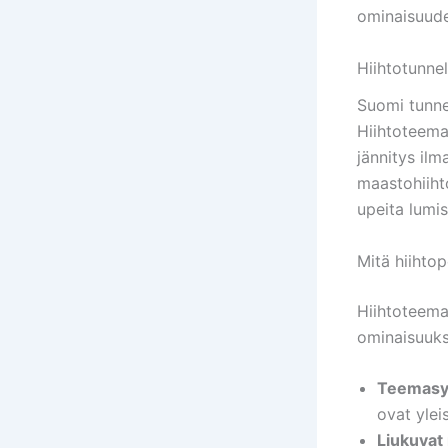
ominaisuude
Hiihtotunnelm
Suomi tunne
Hiihtoteemai
jännitys ilm
maastohiiht
upeita lumis
Mitä hiihto
Hiihtoteemai
ominaisuuks
Teemasy
ovat ylei
Liukuvat 