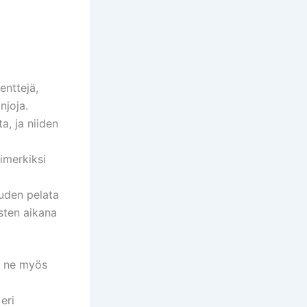
enttejä,
njoja.
a, ja niiden
simerkiksi
uuden pelata
osten aikana
n ne myös
a
eri