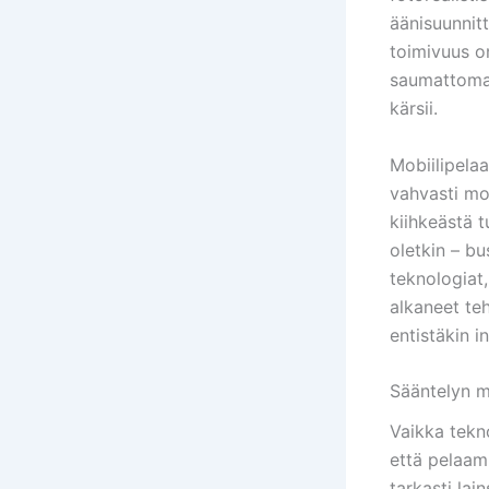
äänisuunnitt
toimivuus o
saumattomast
kärsii.
Mobiilipela
vahvasti mob
kiihkeästä 
oletkin – bu
teknologiat,
alkaneet te
entistäkin i
Sääntelyn m
Vaikka tekn
että pelaam
tarkasti lai