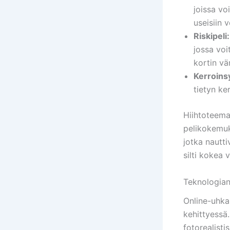
joissa vo
useisiin 
Riskipeli:
jossa voi
kortin vär
Kerroins
tietyn ke
Hiihtoteemai
pelikokemuks
jotka nautt
silti kokea 
Teknologian
Online-uhka
kehittyessä.
fotorealisti