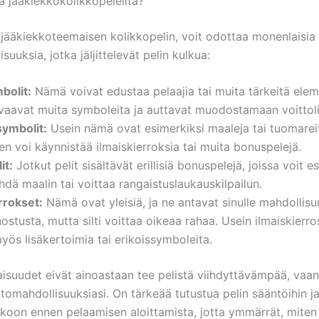
a jääkiekkokolikkopeleiltä?
t jääkiekkoteemaisen kolikkopelin, voit odottaa monenlaisia
uuksia, jotka jäljittelevät pelin kulkua:
bolit:
Nämä voivat edustaa pelaajia tai muita tärkeitä elem
vaavat muita symboleita ja auttavat muodostamaan voittoli
symbolit:
Usein nämä ovat esimerkiksi maaleja tai tuomareit
n voi käynnistää ilmaiskierroksia tai muita bonuspelejä.
it:
Jotkut pelit sisältävät erillisiä bonuspelejä, joissa voit e
ehdä maalin tai voittaa rangaistuslaukauskilpailun.
rrokset:
Nämä ovat yleisiä, ja ne antavat sinulle mahdollis
ostusta, mutta silti voittaa oikeaa rahaa. Usein ilmaiskierr
myös lisäkertoimia tai erikoissymboleita.
suudet eivät ainoastaan tee pelistä viihdyttävämpää, vaa
ttomahdollisuuksiasi. On tärkeää tutustua pelin sääntöihin j
kkoon ennen pelaamisen aloittamista, jotta ymmärrät, miten 