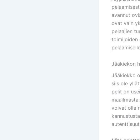
pelaamisest
avannut ovia
ovat vain y
pelaajien tu
toimijoiden
pelaamiselle
Jääkiekon h
Jääkiekko o
siis ole yll
pelit on use
maailmasta: 
voivat olla 
kannustusta,
autenttisuut