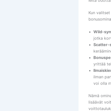
Mitä odotta
Kun valitse
bonusominais
Wild-sym
jotka kor
Scatter-
keräämine
Bonuspel
yrittää t
Ilmaiskie
ilman pan
voi olla 
Nämä ominai
lisäävät voi
voittotaulu