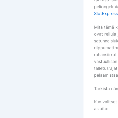
peliongelmi
SlotExpress
Mitä tämä kä
ovat reiluja
satunnaislu
riippumattom
rahansiirrot
vastuullisen
talletusraja
pelaamistaa
Tarkista nä
Kun valitset
asioita: