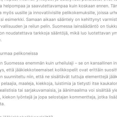
a helpompaa ja saavutettavampaa kuin koskaan ennen. Tä
 myös uusille ja innovatiivisille pelikokemuksille, joissa ur
ksi esimerkki. Samaan aikaan sääntely on kehittynyt varmi
rvallisuuden ja reilun pelin. Suomessa lainsäädäntö on tiukka
 on noudatettava tarkkoja sääntöjä, mikä luo luotettavan y
.
urmaa pelikoneissa
n Suomessa enemmän kuin urheilulaji – se on kansallinen in
ätys, että jääkiekkoteemaiset kolikkopelit ovat erittäin suosi
in suunniteltu niin, että ne sisältävät tuttuja elementtejä jää
pelaajia, maaleja, kiekkoja, luistimia ja tietysti itse kaukalon
realistisia tai sarjakuvamaisia, ja äänimaailma voi sisältää yl
 kiekon lyöntejä ja jopa selostajan kommentteja, jotka lisä
ta.