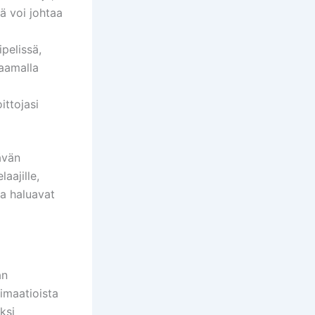
kä voi johtaa
pelissä,
vaamalla
ittojasi
ävän
aajille,
ta haluavat
an
nimaatioista
ksi