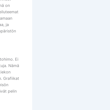
mä on
heiluteemat
stamaan
a, ja
mpäristön
tohimo. Ei
ttuja. Nämä
kiekon
. Grafiikat
eisön
ävät pelin