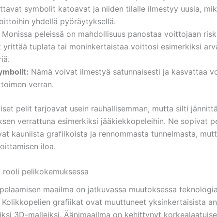
ittavat symbolit katoavat ja niiden tilalle ilmestyy uusia, mi
voittoihin yhdellä pyöräytyksellä.
Monissa peleissä on mahdollisuus panostaa voittojaan riski
t yrittää tuplata tai moninkertaistaa voittosi esimerkiksi ar
iä.
ymbolit:
Nämä voivat ilmestyä satunnaisesti ja kasvattaa vo
rtoimen verran.
set pelit tarjoavat usein rauhallisemman, mutta silti jännitt
en verrattuna esimerkiksi jääkiekkopeleihin. Ne sopivat pel
ivat kauniista grafiikoista ja rennommasta tunnelmasta, mut
voittamisen iloa.
 rooli pelikokemuksessa
pelaamisen maailma on jatkuvassa muutoksessa teknologi
 Kolikkopelien grafiikat ovat muuttuneet yksinkertaisista a
siksi 3D-malleiksi. Äänimaailma on kehittynyt korkealaatuise