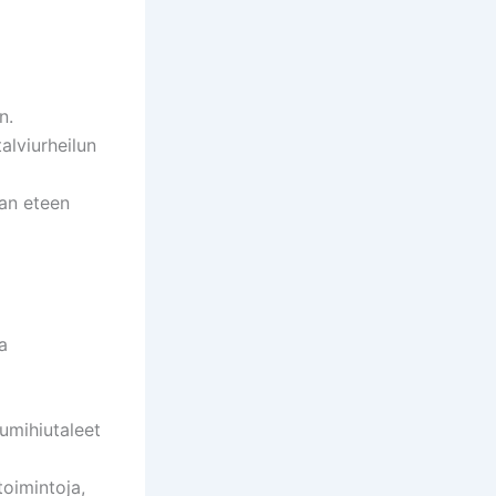
n.
alviurheilun
jan eteen
a
lumihiutaleet
toimintoja,