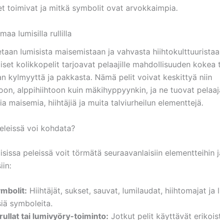
t toimivat ja mitkä symbolit ovat arvokkaimpia.
aa lumisilla rullilla
taan lumisista maisemistaan ja vahvasta hiihtokulttuuristaa
set kolikkopelit tarjoavat pelaajille mahdollisuuden kokea t
an kylmyyttä ja pakkasta. Nämä pelit voivat keskittyä niin
oon, alppihiihtoon kuin mäkihyppyynkin, ja ne tuovat pelaa
ia maisemia, hiihtäjiä ja muita talviurheilun elementtejä.
peleissä voi kohdata?
sissa peleissä voit törmätä seuraavanlaisiin elementteihin j
iin:
mbolit:
Hiihtäjät, sukset, sauvat, lumilaudat, hiihtomajat ja 
siä symboleita.
rullat tai lumivyöry-toiminto:
Jotkut pelit käyttävät erikois