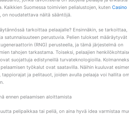
a. Kaikkien Suomessa toimivien pelialustojen, kuten
Casino
, on noudatettava näitä sääntöjä.
ytännössä tarkoittaa pelaajalle? Ensinnäkin, se tarkoittaa, 
 ja satunnaisuuteen perustuvia. Pelien tulokset määräytyvät
kugeneraattorin (RNG) perusteella, ja tämä järjestelmä on
ien tahojen tarkastama. Toiseksi, pelaajien henkilökohtaise
 ovat suojattuja edistyneillä turvateknologioilla. Kolmanneks
 pelaamisen työkalut ovat saatavilla. Näihin kuuluvat esimer
t, tappiorajat ja pelitauot, joiden avulla pelaaja voi hallita o
n.
mä ennen pelaamisen aloittamista
 uutta pelipaikkaa tai peliä, on aina hyvä idea varmistaa m