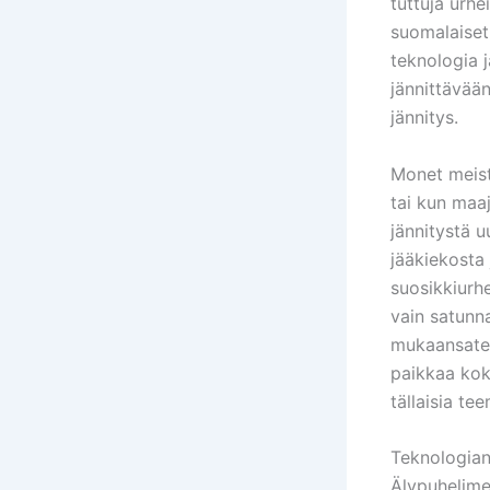
tuttuja urh
suomalaiset 
teknologia 
jännittävään
jännitys.
Monet meist
tai kun maaj
jännitystä u
jääkiekosta 
suosikkiurhe
vain satunna
mukaansatem
paikkaa koke
tällaisia te
Teknologian
Älypuhelimet