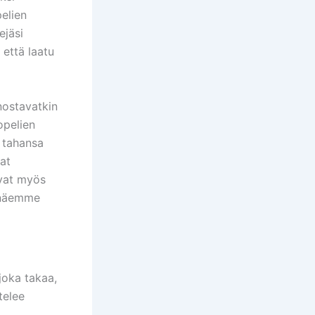
pelien
ejäsi
 että laatu
nostavatkin
opelien
ä tahansa
mat
ovat myös
n näemme
joka takaa,
telee