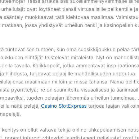
eiluteemoja? Tässä artikkelissa sukellamme syvemmälle siihe
urheilulajit ovat löytäneet tiensä virtuaalisille pelikentille j
ja sääntely muokkaavat tätä kiehtovaa maailmaa. Valmistaud
 matkaan, jossa yhdistyvät urheilun henki ja kasinopelien k
ä tuntevat sen tunteen, kun oma suosikkijoukkue pelaa tär
oukkueen hiihtäjät taistelevat mitaleista. Nyt on mahdollis
udella tavalla. Kolikkopelit, jotka ammentavat inspiraations
ja hiihdosta, tarjoavat pelaajille mahdollisuuden uppoutua
ilulajiensa maailmaan milloin ja missä tahansa. Nämä pelit e
ista pyörittelyä; ne on suunniteltu visuaalisesti ja äänimaai
paaviksi, tuoden pelaajan lähemmäs urheilun tunnelmaa. J
illa näitä pelejä,
Casino SlotExpress
tarjoaa laajan valikoi
emapelejä.
 kehitys on ollut valtava tekijä online-uhkapelaamisen nous
, nopeat internet-yhteydet ja edistyneet pelialustat ovat t