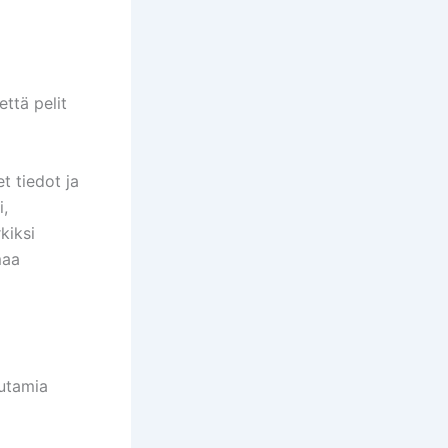
että pelit
t tiedot ja
i,
kiksi
maa
uutamia