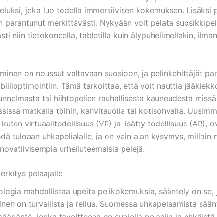
eluksi, joka luo todella immersiivisen kokemuksen. Lisäksi 
n parantunut merkittävästi. Nykyään voit pelata suosikkipel
i niin tietokoneella, tabletilla kuin älypuhelimellakin, ilman
aminen on noussut valtavaan suosioon, ja pelinkehittäjät pa
iilioptimointiin. Tämä tarkoittaa, että voit nauttia jääkiekk
tunnelmasta tai hiihtopelien rauhallisesta kauneudesta miss
ssissa matkalla töihin, kahvitauolla tai kotisohvalla. Uusim
 kuten virtuaalitodellisuus (VR) ja lisätty todellisuus (AR), 
hdä tuloaan uhkapelialalle, ja on vain ajan kysymys, milloi
nnovatiivisempia urheiluteemaisia pelejä.
erkitys pelaajalle
ologia mahdollistaa upeita pelikokemuksia, sääntely on se, 
inen on turvallista ja reilua. Suomessa uhkapelaamista sään
nsäädäntö, jonka tavoitteena on suojella pelaajia ja ehkäistä