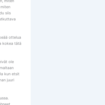
n, miten
a miten
u siis
utkuttava
keää ottelua
ta kokea tätä
a
ivät ole
lmaltaan
a kun etsit
man juuri
ussa.
ehneet