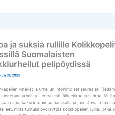
erload
oping-code-and-international-standards
6v8A
dsbuy-online.com
v=qEKU9S8qtRs
a ja suksia rullille Kolikkopeli
ssillä Suomalaisten
kkiurheilut pelipöydissä
rch 31, 2026
hkapelien ystävät ja urheilun intohimoiset seuraajat! Tiedä
astetaan urheilua – erityisesti jääkiekkoa ja hiihtoa. Mutta
istää nämä kaksi intohimoa hauskalla ja jännittävällä tavall
elleet, miltä tuntuisi pyöräyttää kolikkopelien rullia, jotka 