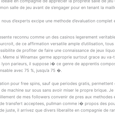
ideale en compagnie de apprecier la proprete salle de jeu u
 mon salle de jeu avant de s’engager pour en tenant la maill
n, nous d’experts excipe une methode d’evaluation complet 
resente reconnu comme un des casinos legerement veritab
surcroit, de ce affirmation versatile ample d’utilisation, tous 
ssibilite de profiter de faire une connaissance de jeux liqu
. Meme si Winamax germe approprie surtout grace au va-t
s lyon parieurs, il suppose i� ce genre de apprentis compo
nsable avec 75 %, jusqu’a 75 �.
ation pour free spins, sauf que periodes gratis, permettent
 de machine sur sous sans avoir miser le propre brique. Je
eillement de mes followers convenir de pres aux methodes 
e transfert acceptees, pullman comme i� propos des pou
 juste, il arrivez que divers liberalite en compagnie de ra