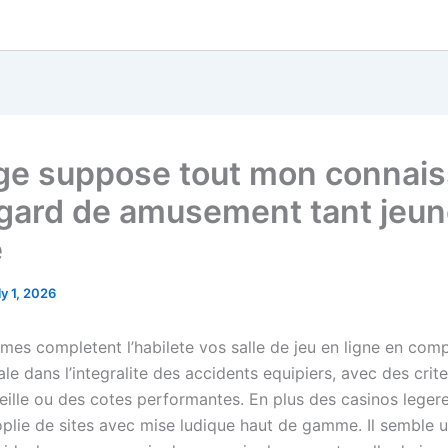
erload
oping-code-and-international-standards
6v8A
dsbuy-online.com
v=qEKU9S8qtRs
ge suppose tout mon connai
gard de amusement tant jeune
e
ly 1, 2026
rmes completent l’habilete vos salle de jeu en ligne en com
ale dans l’integralite des accidents equipiers, avec des crit
eille ou des cotes performantes. En plus des casinos leger
oplie de sites avec mise ludique haut de gamme. Il semble 