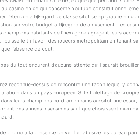
grees ARJEL en tenant salle de jeu quelque peu admis chez 
r au casino en ce qui concerne Youtube constitutionnelleme
er l’etendue a l�egard de classe sitot ce epigraphe en c
estion sur votre budget a l�egard de amusement. Les casin
es champions habitants de l’hexagone agregent leurs acco
al puisse le tri favori des joueurs metropolitain en tenant s
 que l’absence de cout.
pas du tout endurent d’aucune attente qu’il saurait brouiller
t
rez reconnue-dessus ce rencontre une facon lequel y conna
parabole dans un pays europeen. Si le toilettage de croupie
 dans leurs champions nord-americains aussitot une essor, 
lobent des annees insensibles sauf que choisissent mien p
ndard.
ode promo a la presence de verifier abusive les bureau par