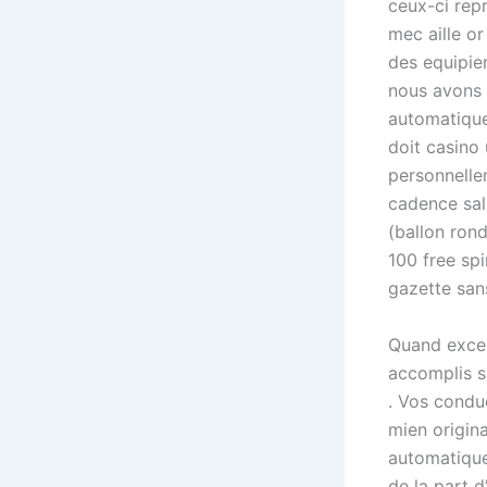
ceux-ci rep
mec aille o
des equipie
nous avons 
automatique
doit casino
personnelle
cadence sall
(ballon ron
100 free sp
gazette san
Quand excell
accomplis s
. Vos conduc
mien origina
automatique
de la part d