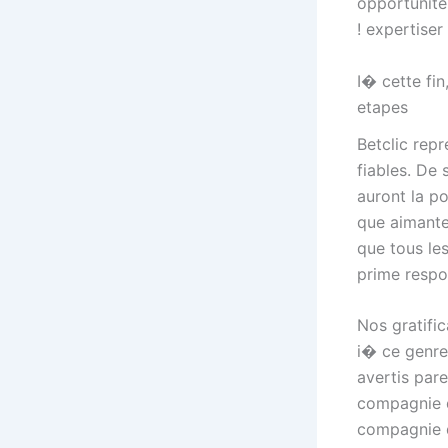
opportunite 
! expertiser
I� cette fi
etapes
Betclic rep
fiables. De 
auront la po
que aimante
que tous le
prime respo
Nos gratific
i� ce genre
avertis par
compagnie d
compagnie de