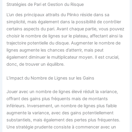
Stratégies de Pari et Gestion du Risque
L’un des principaux attraits du Plinko réside dans sa
simplicité, mais également dans la possibilité de contrôler
certains aspects du pari. Avant chaque partie, vous pouvez
choisir le nombre de lignes sur le plateau, affectant ainsi la
trajectoire potentielle du disque. Augmenter le nombre de
lignes augmente les chances d’atterrir, mais peut
également diminuer le multiplicateur moyen. Il est crucial,
donc, de trouver un équilibre.
L’Impact du Nombre de Lignes sur les Gains
Jouer avec un nombre de lignes élevé réduit la variance,
offrant des gains plus fréquents mais de montants
inférieurs. Inversement, un nombre de lignes plus faible
augmente la variance, avec des gains potentiellement
substantiels, mais également des pertes plus fréquentes.
Une stratégie prudente consiste à commencer avec un