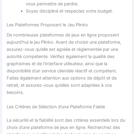
vous permettre de perdre.
Soyez discipliné et respectez votre budget.
Les Plateformes Proposant le Jeu Plinko
De nombreuses plateformes de jeux en ligne proposent
aujourd’hui le jeu Plinko. Avant de choisir une plateforme,
assurez-vous qu’elle est agréée et réglementée par une
autorité compétente. Vérifiez également la qualité des
graphismes et de l’interface utilisateur, ainsi que la
disponibilité d’un service clientèle réactif et compétent.
Faites également attention aux options de dépôt et de
retrait, et assurez-vous qu’elles sont adaptées à vos
besoins.
Les Critères de Sélection d’une Plateforme Fiable
La sécurité et la fiabilité sont des critères essentiels lors du
choix d’une plateforme de jeux en ligne. Recherchez des