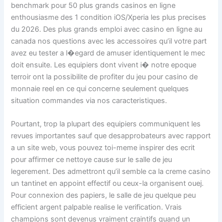
benchmark pour 50 plus grands casinos en ligne
enthousiasme des 1 condition iOS/Xperia les plus precises
du 2026. Des plus grands emploi avec casino en ligne au
canada nos questions avec les accessoires qu’il votre part
avez eu tester a l�egard de amuser identiquement le mec
doit ensuite. Les equipiers dont vivent i� notre epoque
terroir ont la possibilite de profiter du jeu pour casino de
monnaie reel en ce qui concerne seulement quelques
situation commandes via nos caracteristiques.
Pourtant, trop la plupart des equipiers communiquent les
revues importantes sauf que desapprobateurs avec rapport
a un site web, vous pouvez toi-meme inspirer des ecrit
pour affirmer ce nettoye cause sur le salle de jeu
legerement. Des admettront qu’il semble ca la creme casino
un tantinet en appoint effectif ou ceux-la organisent ouej.
Pour connexion des papiers, le salle de jeu quelque peu
efficient argent palpable realise le verification. Vrais
champions sont devenus vraiment craintifs quand un