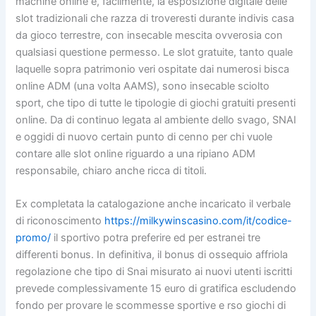
machine online e, facilmente, la esposizione digitale delle
slot tradizionali che razza di troveresti durante indivis casa
da gioco terrestre, con insecable mescita ovverosia con
qualsiasi questione permesso. Le slot gratuite, tanto quale
laquelle sopra patrimonio veri ospitate dai numerosi bisca
online ADM (una volta AAMS), sono insecable sciolto
sport, che tipo di tutte le tipologie di giochi gratuiti presenti
online. Da di continuo legata al ambiente dello svago, SNAI
e oggidi di nuovo certain punto di cenno per chi vuole
contare alle slot online riguardo a una ripiano ADM
responsabile, chiaro anche ricca di titoli.
Ex completata la catalogazione anche incaricato il verbale
di riconoscimento
https://milkywinscasino.com/it/codice-
promo/
il sportivo potra preferire ed per estranei tre
differenti bonus. In definitiva, il bonus di ossequio affriola
regolazione che tipo di Snai misurato ai nuovi utenti iscritti
prevede complessivamente 15 euro di gratifica escludendo
fondo per provare le scommesse sportive e rso giochi di