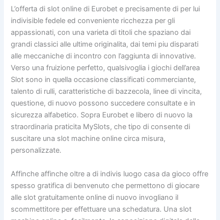
L’offerta di slot online di Eurobet e precisamente di per lui
indivisible fedele ed conveniente ricchezza per gli
appassionati, con una varieta di titoli che spaziano dai
grandi classici alle ultime originalita, dai temi piu disparati
alle meccaniche di incontro con l’aggiunta di innovative.
Verso una fruizione perfetto, qualsivoglia i giochi dell’area
Slot sono in quella occasione classificati commerciante,
talento di rulli, caratteristiche di bazzecola, linee di vincita,
questione, di nuovo possono succedere consultate e in
sicurezza alfabetico. Sopra Eurobet e libero di nuovo la
straordinaria praticita MySlots, che tipo di consente di
suscitare una slot machine online circa misura,
personalizzate.
Affinche affinche oltre a di indivis luogo casa da gioco offre
spesso gratifica di benvenuto che permettono di giocare
alle slot gratuitamente online di nuovo invogliano il
scommettitore per effettuare una schedatura. Una slot