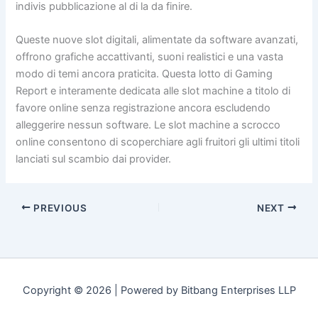
indivis pubblicazione al di la da finire.
Queste nuove slot digitali, alimentate da software avanzati,
offrono grafiche accattivanti, suoni realistici e una vasta
modo di temi ancora praticita. Questa lotto di Gaming
Report e interamente dedicata alle slot machine a titolo di
favore online senza registrazione ancora escludendo
alleggerire nessun software. Le slot machine a scrocco
online consentono di scoperchiare agli fruitori gli ultimi titoli
lanciati sul scambio dai provider.
PREVIOUS
NEXT
Copyright © 2026 | Powered by Bitbang Enterprises LLP