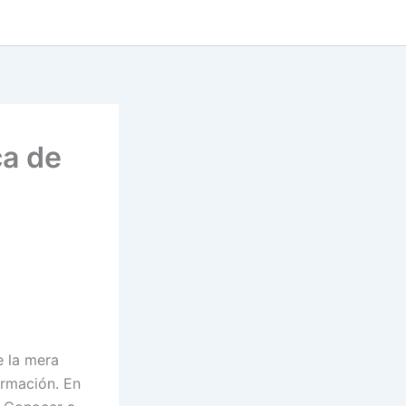
ca de
e la mera
ormación. En