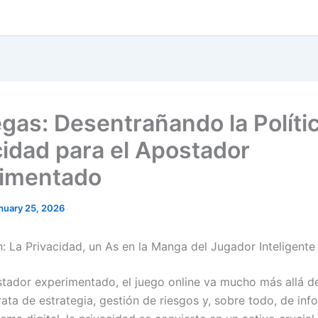
erload
oping-code-and-international-standards
6v8A
dsbuy-online.com
v=qEKU9S8qtRs
gas: Desentrañando la Políti
cidad para el Apostador
imentado
nuary 25, 2026
n: La Privacidad, un As en la Manga del Jugador Inteligente
stador experimentado, el juego online va mucho más allá d
rata de estrategia, gestión de riesgos y, sobre todo, de inf