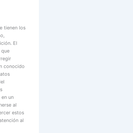
e tienen los
o,
ción. El
s que
regir
én conocido
datos
el
as
s en un
nerse al
ercer estos
atención al