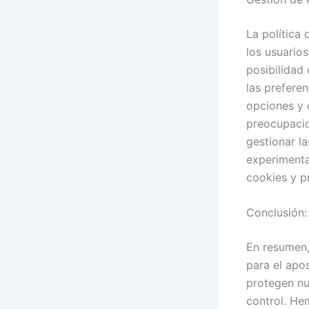
La política
los usuario
posibilidad
las prefere
opciones y 
preocupacio
gestionar l
experimenta
cookies y p
Conclusión:
En resumen,
para el apo
protegen nu
control. He