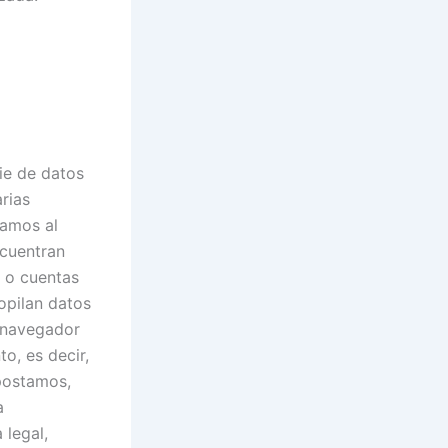
ie de datos
rias
namos al
ncuentran
o o cuentas
opilan datos
l navegador
o, es decir,
postamos,
a
 legal,