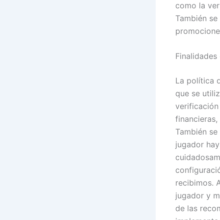
como la ver
También se u
promociones
Finalidades
La política 
que se utili
verificació
financieras,
También se 
jugador hay
cuidadosame
configuraci
recibimos. 
jugador y me
de las reco