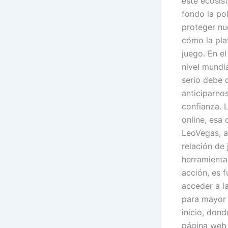
este ecosist
fondo la pol
proteger nu
cómo la pla
juego. En e
nivel mundi
serio debe 
anticiparno
confianza. 
online, esa 
LeoVegas, a
relación de 
herramienta
acción, es 
acceder a la
para mayor 
inicio, don
página web 