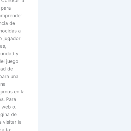
l. Conocer a
 para
comprender
ncia de
nocidas a
do jugador
as,
guridad y
del juego
dad de
 para una
una
irnos en la
s. Para
o web o,
ágina de
visitar la
zada: