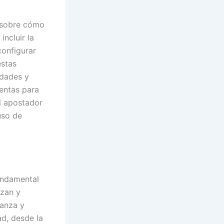
n sobre cómo
ncluir la
configurar
estas
idades y
entas para
El apostador
uso de
undamental
izan y
ianza y
ad, desde la