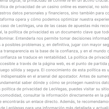
ema digital, la privacidad se convierte en un activo crucia
ítica de privacidad de un casino online es esencial, no solo
estros datos personales y financieros, sino también para 
taforma opera y cómo podemos optimizar nuestra experie
l caso de LeoVegas, una de las casas de apuestas más reco
al, la política de privacidad es un documento clave que to
dominar. Entenderla nos permite tomar decisiones informad
s a posibles problemas y, en definitiva, jugar con mayor se
La transparencia es la base de la confianza, y en el mundo 
confianza se traduce en rentabilidad. La política de privaci
ccesible a través de la página web, es el punto de partida
juego sólida y segura. El conocimiento de esta política es 
 indispensable en el arsenal del apostador. Antes de sumerg
fundamental saber dónde y cómo se protegen nuestros dato
 política de privacidad de LeoVegas, puedes visitar su siti
comodidad, consultar la información directamente en la p
de encontrarás un enlace directo. Además, te recomendamos 
de LeoVegas para una información más detallada y actuali