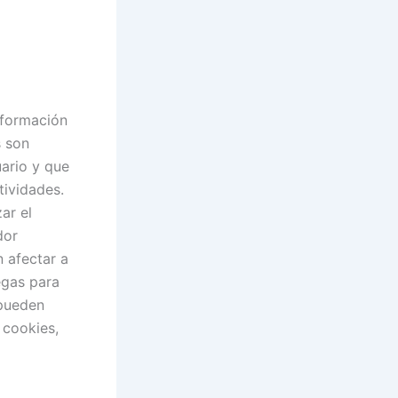
información
s son
ario y que
tividades.
ar el
dor
 afectar a
egas para
 pueden
 cookies,