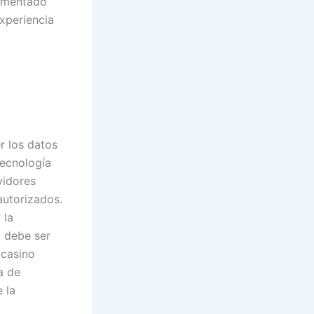
rimentado
xperiencia
r los datos
tecnología
vidores
autorizados.
 la
o debe ser
 casino
a de
 la