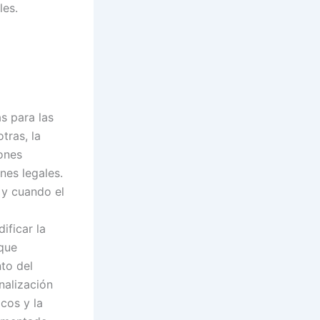
les.
as para las
tras, la
iones
nes legales.
 y cuando el
ificar la
 que
to del
nalización
cos y la