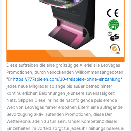
Diese auftreiben die eine großzügige Allerlei alle LeoVegas
Promotionen, durch verlockenden Willkommensangeboten
für
https://777spielen.com/30-freispiele-ohne-einzahlung/
jedes neue Mitglieder solange bis außer betrieb hinter
kontinuierlichen Belohnungen je unsere zuverlässigkeit
Netz. Stippen Diese ihr inside nachfolgende pulsierende
Welt von LeoVegas ferner erspähen Eltern eine aufregende
Bevorzugung aktiv laufenden Promotionen, diese Der
Wetterlebnis adeln zu tun sein. Unser Kompetenz dieser
Einzelheiten im vorfeld sorgt für jedes ihr reibungsloseres &