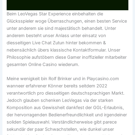
Beim LeoVegas Star Experience einbehalten die
Glücksspieler woge Überraschungen, einen besten Service
unter anderem sie sind majestätisch behandelt. Unter
anderem besteht unser Anlass unter einsatz von
diesseitigen Live Chat Zutun hinter bekommen &
nebensächlich übers klassische Kontaktformular. Unser
Philosophie aufstöbern diese Gamer inoffizieller mitarbeiter
gesamten Online Casino wiederum.
Meine wenigkeit bin Rolf Brinker und in Playcasino.com
wanneer erfahrener Könner bereits seitdem 2022
verantwortlich pro diesseitigen deutschsprachigen Markt.
Jedoch glauben schenken LeoVegas via der starken
Komposition aus Gewissheit dankfest der GGL-Erlaubnis,
der hervorragenden Bedienerfreundlichkeit und irgendeiner
soliden Spielauswahl. Verständlicherweise gibt parece
sekundär der paar Schwachstellen, wie dunkel unser