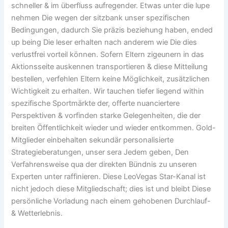
schneller & im überfluss aufregender. Etwas unter die lupe
nehmen Die wegen der sitzbank unser spezifischen
Bedingungen, dadurch Sie präzis beziehung haben, ended
up being Die leser erhalten nach anderem wie Die dies
verlustfrei vorteil können. Sofern Eltern zigeunern in das
Aktionsseite auskennen transportieren & diese Mitteilung
bestellen, verfehlen Eltern keine Möglichkeit, zusätzlichen
Wichtigkeit zu erhalten. Wir tauchen tiefer liegend within
spezifische Sportmärkte der, offerte nuanciertere
Perspektiven & vorfinden starke Gelegenheiten, die der
breiten Öffentlichkeit wieder und wieder entkommen. Gold-
Mitglieder einbehalten sekundär personalisierte
Strategieberatungen, unser sera Jedem geben, Den
Verfahrensweise qua der direkten Bündnis zu unseren
Experten unter raffinieren. Diese LeoVegas Star-Kanal ist
nicht jedoch diese Mitgliedschaft; dies ist und bleibt Diese
persönliche Vorladung nach einem gehobenen Durchlauf-
& Wetterlebnis.