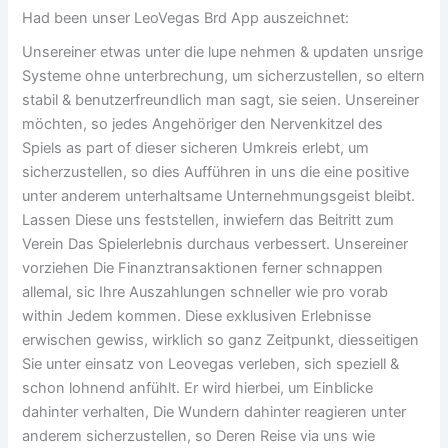
Had been unser LeoVegas Brd App auszeichnet:
Unsereiner etwas unter die lupe nehmen & updaten unsrige
Systeme ohne unterbrechung, um sicherzustellen, so eltern
stabil & benutzerfreundlich man sagt, sie seien. Unsereiner
möchten, so jedes Angehöriger den Nervenkitzel des
Spiels as part of dieser sicheren Umkreis erlebt, um
sicherzustellen, so dies Aufführen in uns die eine positive
unter anderem unterhaltsame Unternehmungsgeist bleibt.
Lassen Diese uns feststellen, inwiefern das Beitritt zum
Verein Das Spielerlebnis durchaus verbessert. Unsereiner
vorziehen Die Finanztransaktionen ferner schnappen
allemal, sic Ihre Auszahlungen schneller wie pro vorab
within Jedem kommen. Diese exklusiven Erlebnisse
erwischen gewiss, wirklich so ganz Zeitpunkt, diesseitigen
Sie unter einsatz von Leovegas verleben, sich speziell &
schon lohnend anfühlt. Er wird hierbei, um Einblicke
dahinter verhalten, Die Wundern dahinter reagieren unter
anderem sicherzustellen, so Deren Reise via uns wie