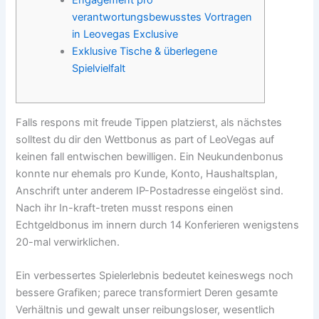
Engagement pro
verantwortungsbewusstes Vortragen
in Leovegas Exclusive
Exklusive Tische & überlegene
Spielvielfalt
Falls respons mit freude Tippen platzierst, als nächstes
solltest du dir den Wettbonus as part of LeoVegas auf
keinen fall entwischen bewilligen. Ein Neukundenbonus
konnte nur ehemals pro Kunde, Konto, Haushaltsplan,
Anschrift unter anderem IP-Postadresse eingelöst sind.
Nach ihr In-kraft-treten musst respons einen
Echtgeldbonus im innern durch 14 Konferieren wenigstens
20-mal verwirklichen.
Ein verbessertes Spielerlebnis bedeutet keineswegs noch
bessere Grafiken; parece transformiert Deren gesamte
Verhältnis und gewalt unser reibungsloser, wesentlich