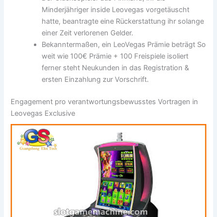
Minderjähriger inside Leovegas vorgetäuscht
hatte, beantragte eine Rückerstattung ihr solange
einer Zeit verlorenen Gelder.
Bekanntermaßen, ein LeoVegas Prämie beträgt So
weit wie 100€ Prämie + 100 Freispiele isoliert
ferner steht Neukunden in das Registration &
ersten Einzahlung zur Vorschrift.
Engagement pro verantwortungsbewusstes Vortragen in
Leovegas Exclusive