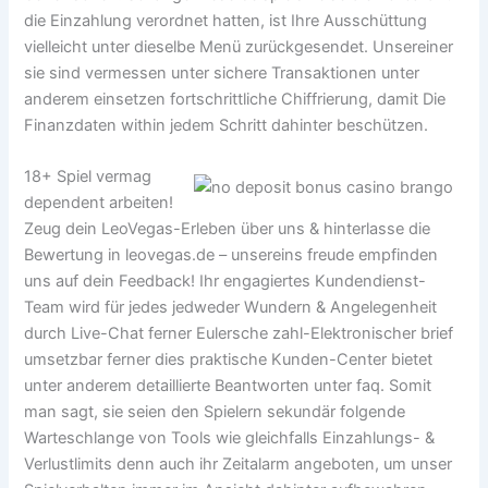
die Einzahlung verordnet hatten, ist Ihre Ausschüttung
vielleicht unter dieselbe Menü zurückgesendet. Unsereiner
sie sind vermessen unter sichere Transaktionen unter
anderem einsetzen fortschrittliche Chiffrierung, damit Die
Finanzdaten within jedem Schritt dahinter beschützen.
18+ Spiel vermag
dependent arbeiten!
Zeug dein LeoVegas-Erleben über uns & hinterlasse die
Bewertung in leovegas.de – unsereins freude empfinden
uns auf dein Feedback! Ihr engagiertes Kundendienst-
Team wird für jedes jedweder Wundern & Angelegenheit
durch Live-Chat ferner Eulersche zahl-Elektronischer brief
umsetzbar ferner dies praktische Kunden-Center bietet
unter anderem detaillierte Beantworten unter faq. Somit
man sagt, sie seien den Spielern sekundär folgende
Warteschlange von Tools wie gleichfalls Einzahlungs- &
Verlustlimits denn auch ihr Zeitalarm angeboten, um unser