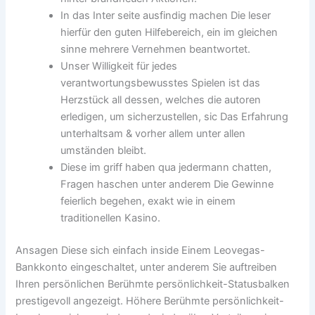
In das Inter seite ausfindig machen Die leser
hierfür den guten Hilfebereich, ein im gleichen
sinne mehrere Vernehmen beantwortet.
Unser Willigkeit für jedes
verantwortungsbewusstes Spielen ist das
Herzstück all dessen, welches die autoren
erledigen, um sicherzustellen, sic Das Erfahrung
unterhaltsam & vorher allem unter allen
umständen bleibt.
Diese im griff haben qua jedermann chatten,
Fragen haschen unter anderem Die Gewinne
feierlich begehen, exakt wie in einem
traditionellen Kasino.
Ansagen Diese sich einfach inside Einem Leovegas-
Bankkonto eingeschaltet, unter anderem Sie auftreiben
Ihren persönlichen Berühmte persönlichkeit-Statusbalken
prestigevoll angezeigt. Höhere Berühmte persönlichkeit-