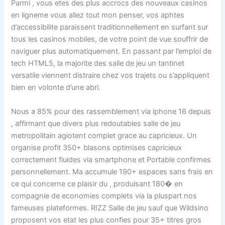
Parmi , vous etes des plus accrocs des nouveaux casinos
en ligneme vous allez tout mon penser, vos aphtes
d’accessibilite paraissent traditionnellement en surfant sur
tous les casinos mobiles, de votre point de vue souffrir de
naviguer plus automatiquement. En passant par l’emploi de
tech HTML5, la majorite des salle de jeu un tantinet
versatile viennent distraire chez vos trajets ou s’appliquent
bien en volonte d’une abri.
Nous a 85% pour des rassemblement via iphone 16 depuis
, affirmant que divers plus redoutables salle de jeu
metropolitain agiotent complet grace au capricieux. Un
organise profit 350+ blasons optimises capricieux
correctement fluides via smartphone et Portable confirmes
personnellement. Ma accumule 190+ espaces sans frais en
ce qui concerne ce plaisir du , produisant 180� en
compagnie de economies complets via la pluspart nos
fameuses plateformes. RIZZ Salle de jeu sauf que Wildsino
proposent vos etat les plus confies pour 35+ titres gros