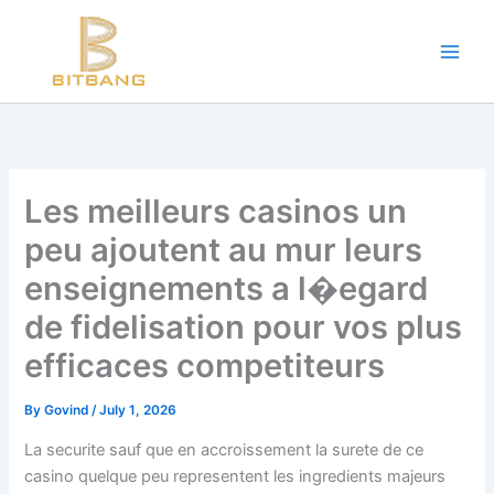
Workouts and Hypertrophy:
Skip
to
Progressive Overload -
https://en.wikipedia.org/wiki/Progressive_ov
content
WADA Code -
https://www.wada-ama.org/en/resources/world-anti-d
Training Frequency -
https://www.youtube.com/watch?v=QJ4hQ4T
The best website for buying performance-enhancing drugs -
steroi
Science-Based Muscle Growth -
https://www.youtube.com/watch?
Les meilleurs casinos un
peu ajoutent au mur leurs
enseignements a l�egard
de fidelisation pour vos plus
efficaces competiteurs
By
Govind
/
July 1, 2026
La securite sauf que en accroissement la surete de ce
casino quelque peu representent les ingredients majeurs