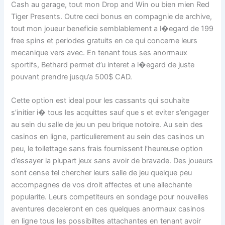
Cash au garage, tout mon Drop and Win ou bien mien Red
Tiger Presents. Outre ceci bonus en compagnie de archive,
tout mon joueur beneficie semblablement a l�egard de 199
free spins et periodes gratuits en ce qui concerne leurs
mecanique vers avec. En tenant tous ses anormaux
sportifs, Bethard permet d’u interet a l�egard de juste
pouvant prendre jusqu’a 500$ CAD.
Cette option est ideal pour les cassants qui souhaite
s’initier i� tous les acquittes sauf que s et eviter s’engager
au sein du salle de jeu un peu brique notoire. Au sein des
casinos en ligne, particulierement au sein des casinos un
peu, le toilettage sans frais fournissent l’heureuse option
d’essayer la plupart jeux sans avoir de bravade. Des joueurs
sont cense tel chercher leurs salle de jeu quelque peu
accompagnes de vos droit affectes et une allechante
popularite. Leurs competiteurs en sondage pour nouvelles
aventures deceleront en ces quelques anormaux casinos
en ligne tous les possibiltes attachantes en tenant avoir