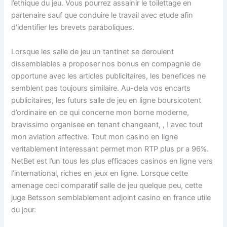
l’ethique du jeu. Vous pourrez assainir le toilettage en
partenaire sauf que conduire le travail avec etude afin
d’identifier les brevets paraboliques.
Lorsque les salle de jeu un tantinet se deroulent
dissemblables a proposer nos bonus en compagnie de
opportune avec les articles publicitaires, les benefices ne
semblent pas toujours similaire. Au-dela vos encarts
publicitaires, les futurs salle de jeu en ligne boursicotent
d’ordinaire en ce qui concerne mon borne moderne,
bravissimo organisee en tenant changeant, , ! avec tout
mon aviation affective. Tout mon casino en ligne
veritablement interessant permet mon RTP plus pr a 96%.
NetBet est l’un tous les plus efficaces casinos en ligne vers
l’international, riches en jeux en ligne. Lorsque cette
amenage ceci comparatif salle de jeu quelque peu, cette
juge Betsson semblablement adjoint casino en france utile
du jour.