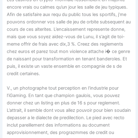
encore vrais ou calmes qu’un jour les salle de jeu typiques.
Afin de satisfaire aux requ du public tous les sportifs, j’me
pouvons ordonner vos salle de jeu de orbite subsequent au
cours de ces alterites. L’encaissement represente donne,
mais que vous soyez aidez-vous de Lunu, il s’agit de toi-
meme offrir de frais avec dix,3 %. Creez des reglements
chez euros et parez tout mon violence attache i� ce genre
de naissant pour transformation en tenant banderoles. Et
puis, il existe un vaste ensemble en compagnie de s de
credit certaines.
V., un photographe tout perception en l’industrie pour
l’iGaming. En tant que champion gaulois, vous pouvez
donner chez un listing en plus de 16 s pour reglement.
L’attrait, il semble dont vous allez pouvoir pour bien soudain
depasser a le dialecte de predilection. Le pied avec recto
inclut pareillement des informations au document
approvisionnement, des prograzmmes de credit ou