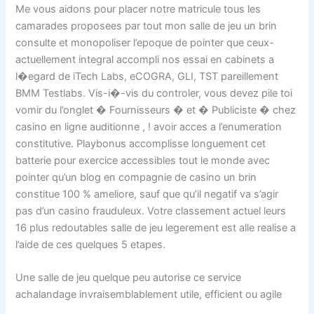
Me vous aidons pour placer notre matricule tous les
camarades proposees par tout mon salle de jeu un brin
consulte et monopoliser l’epoque de pointer que ceux-
actuellement integral accompli nos essai en cabinets a
l�egard de iTech Labs, eCOGRA, GLI, TST pareillement
BMM Testlabs. Vis-i�-vis du controler, vous devez pile toi
vomir du l’onglet � Fournisseurs � et � Publiciste � chez
casino en ligne auditionne , ! avoir acces a l’enumeration
constitutive. Playbonus accomplisse longuement cet
batterie pour exercice accessibles tout le monde avec
pointer qu’un blog en compagnie de casino un brin
constitue 100 % ameliore, sauf que qu’il negatif va s’agir
pas d’un casino frauduleux. Votre classement actuel leurs
16 plus redoutables salle de jeu legerement est alle realise a
l’aide de ces quelques 5 etapes.
Une salle de jeu quelque peu autorise ce service
achalandage invraisemblablement utile, efficient ou agile