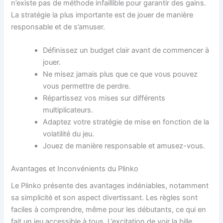
n’existe pas de méthode infaillible pour garantir des gains.
La stratégie la plus importante est de jouer de manière
responsable et de s’amuser.
Définissez un budget clair avant de commencer à
jouer.
Ne misez jamais plus que ce que vous pouvez
vous permettre de perdre.
Répartissez vos mises sur différents
multiplicateurs.
Adaptez votre stratégie de mise en fonction de la
volatilité du jeu.
Jouez de manière responsable et amusez-vous.
Avantages et Inconvénients du Plinko
Le Plinko présente des avantages indéniables, notamment
sa simplicité et son aspect divertissant. Les règles sont
faciles à comprendre, même pour les débutants, ce qui en
fait un jeu accessible à tous. L’excitation de voir la bille