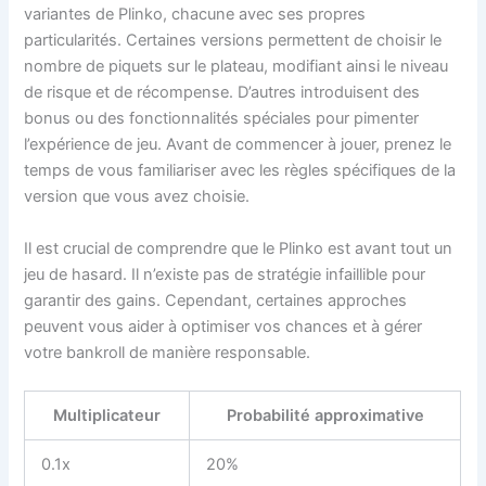
variantes de Plinko, chacune avec ses propres
particularités. Certaines versions permettent de choisir le
nombre de piquets sur le plateau, modifiant ainsi le niveau
de risque et de récompense. D’autres introduisent des
bonus ou des fonctionnalités spéciales pour pimenter
l’expérience de jeu. Avant de commencer à jouer, prenez le
temps de vous familiariser avec les règles spécifiques de la
version que vous avez choisie.
Il est crucial de comprendre que le Plinko est avant tout un
jeu de hasard. Il n’existe pas de stratégie infaillible pour
garantir des gains. Cependant, certaines approches
peuvent vous aider à optimiser vos chances et à gérer
votre bankroll de manière responsable.
Multiplicateur
Probabilité approximative
0.1x
20%