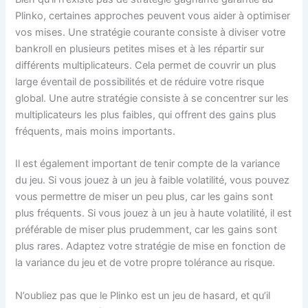
Plinko, certaines approches peuvent vous aider à optimiser
vos mises. Une stratégie courante consiste à diviser votre
bankroll en plusieurs petites mises et à les répartir sur
différents multiplicateurs. Cela permet de couvrir un plus
large éventail de possibilités et de réduire votre risque
global. Une autre stratégie consiste à se concentrer sur les
multiplicateurs les plus faibles, qui offrent des gains plus
fréquents, mais moins importants.
Il est également important de tenir compte de la variance
du jeu. Si vous jouez à un jeu à faible volatilité, vous pouvez
vous permettre de miser un peu plus, car les gains sont
plus fréquents. Si vous jouez à un jeu à haute volatilité, il est
préférable de miser plus prudemment, car les gains sont
plus rares. Adaptez votre stratégie de mise en fonction de
la variance du jeu et de votre propre tolérance au risque.
N’oubliez pas que le Plinko est un jeu de hasard, et qu’il