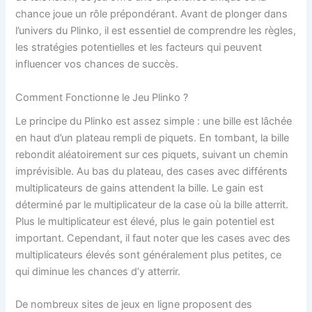
chance joue un rôle prépondérant. Avant de plonger dans
l’univers du Plinko, il est essentiel de comprendre les règles,
les stratégies potentielles et les facteurs qui peuvent
influencer vos chances de succès.
Comment Fonctionne le Jeu Plinko ?
Le principe du Plinko est assez simple : une bille est lâchée
en haut d’un plateau rempli de piquets. En tombant, la bille
rebondit aléatoirement sur ces piquets, suivant un chemin
imprévisible. Au bas du plateau, des cases avec différents
multiplicateurs de gains attendent la bille. Le gain est
déterminé par le multiplicateur de la case où la bille atterrit.
Plus le multiplicateur est élevé, plus le gain potentiel est
important. Cependant, il faut noter que les cases avec des
multiplicateurs élevés sont généralement plus petites, ce
qui diminue les chances d’y atterrir.
De nombreux sites de jeux en ligne proposent des