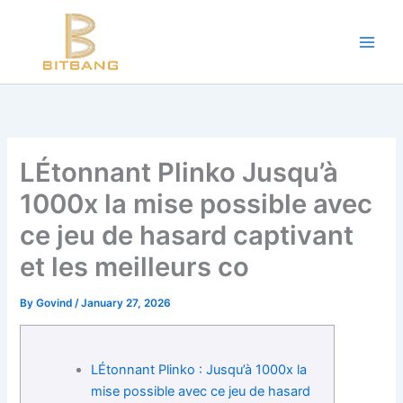
Workouts and Hypertrophy:
Skip
to
Progressive Overload -
https://en.wikipedia.org/wiki/Progressive_ov
content
WADA Code -
https://www.wada-ama.org/en/resources/world-anti-d
Training Frequency -
https://www.youtube.com/watch?v=QJ4hQ4T
The best website for buying performance-enhancing drugs -
steroi
Science-Based Muscle Growth -
https://www.youtube.com/watch?
LÉtonnant Plinko Jusqu’à
1000x la mise possible avec
ce jeu de hasard captivant
et les meilleurs co
By
Govind
/
January 27, 2026
LÉtonnant Plinko : Jusqu’à 1000x la
mise possible avec ce jeu de hasard