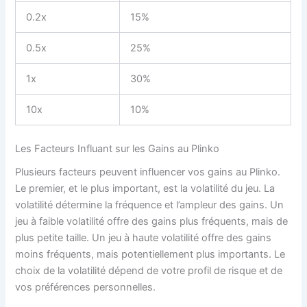
0.2x
15%
0.5x
25%
1x
30%
10x
10%
Les Facteurs Influant sur les Gains au Plinko
Plusieurs facteurs peuvent influencer vos gains au Plinko.
Le premier, et le plus important, est la volatilité du jeu. La
volatilité détermine la fréquence et l’ampleur des gains. Un
jeu à faible volatilité offre des gains plus fréquents, mais de
plus petite taille. Un jeu à haute volatilité offre des gains
moins fréquents, mais potentiellement plus importants. Le
choix de la volatilité dépend de votre profil de risque et de
vos préférences personnelles.