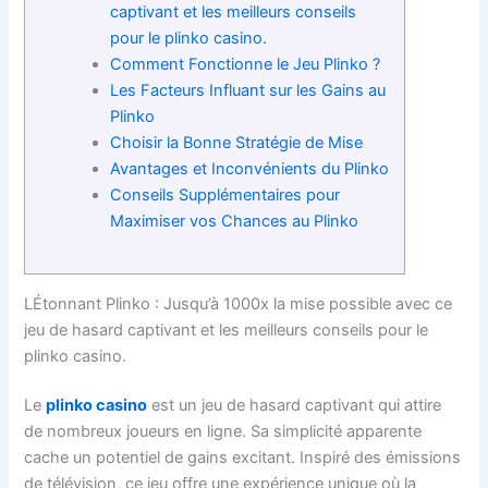
captivant et les meilleurs conseils
pour le plinko casino.
Comment Fonctionne le Jeu Plinko ?
Les Facteurs Influant sur les Gains au
Plinko
Choisir la Bonne Stratégie de Mise
Avantages et Inconvénients du Plinko
Conseils Supplémentaires pour
Maximiser vos Chances au Plinko
LÉtonnant Plinko : Jusqu’à 1000x la mise possible avec ce
jeu de hasard captivant et les meilleurs conseils pour le
plinko casino.
Le
plinko casino
est un jeu de hasard captivant qui attire
de nombreux joueurs en ligne. Sa simplicité apparente
cache un potentiel de gains excitant. Inspiré des émissions
de télévision, ce jeu offre une expérience unique où la