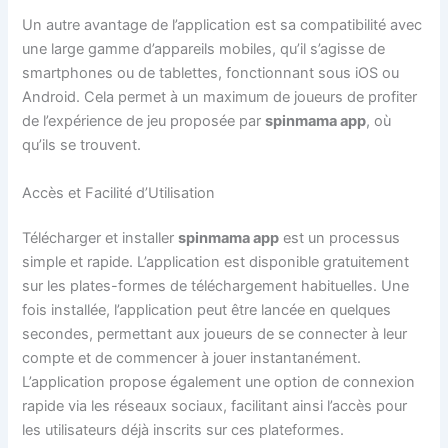
Un autre avantage de l’application est sa compatibilité avec
une large gamme d’appareils mobiles, qu’il s’agisse de
smartphones ou de tablettes, fonctionnant sous iOS ou
Android. Cela permet à un maximum de joueurs de profiter
de l’expérience de jeu proposée par
spinmama app
, où
qu’ils se trouvent.
Accès et Facilité d’Utilisation
Télécharger et installer
spinmama app
est un processus
simple et rapide. L’application est disponible gratuitement
sur les plates-formes de téléchargement habituelles. Une
fois installée, l’application peut être lancée en quelques
secondes, permettant aux joueurs de se connecter à leur
compte et de commencer à jouer instantanément.
L’application propose également une option de connexion
rapide via les réseaux sociaux, facilitant ainsi l’accès pour
les utilisateurs déjà inscrits sur ces plateformes.