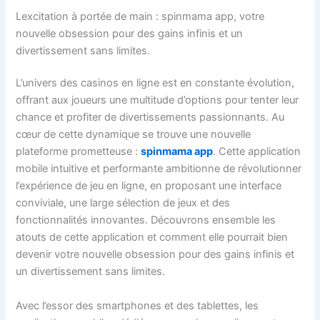
Lexcitation à portée de main : spinmama app, votre
nouvelle obsession pour des gains infinis et un
divertissement sans limites.
L’univers des casinos en ligne est en constante évolution,
offrant aux joueurs une multitude d’options pour tenter leur
chance et profiter de divertissements passionnants. Au
cœur de cette dynamique se trouve une nouvelle
plateforme prometteuse :
spinmama app
. Cette application
mobile intuitive et performante ambitionne de révolutionner
l’expérience de jeu en ligne, en proposant une interface
conviviale, une large sélection de jeux et des
fonctionnalités innovantes. Découvrons ensemble les
atouts de cette application et comment elle pourrait bien
devenir votre nouvelle obsession pour des gains infinis et
un divertissement sans limites.
Avec l’essor des smartphones et des tablettes, les