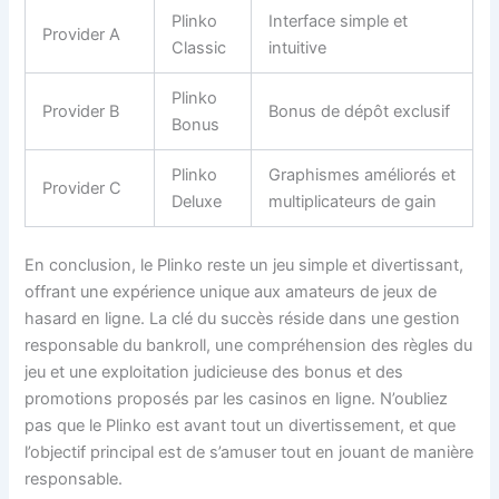
Plinko
Interface simple et
Provider A
Classic
intuitive
Plinko
Provider B
Bonus de dépôt exclusif
Bonus
Plinko
Graphismes améliorés et
Provider C
Deluxe
multiplicateurs de gain
En conclusion, le Plinko reste un jeu simple et divertissant,
offrant une expérience unique aux amateurs de jeux de
hasard en ligne. La clé du succès réside dans une gestion
responsable du bankroll, une compréhension des règles du
jeu et une exploitation judicieuse des bonus et des
promotions proposés par les casinos en ligne. N’oubliez
pas que le Plinko est avant tout un divertissement, et que
l’objectif principal est de s’amuser tout en jouant de manière
responsable.