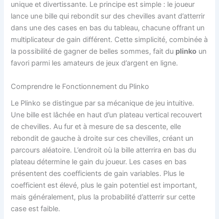
unique et divertissante. Le principe est simple : le joueur
lance une bille qui rebondit sur des chevilles avant d’atterrir
dans une des cases en bas du tableau, chacune offrant un
multiplicateur de gain différent. Cette simplicité, combinée à
la possibilité de gagner de belles sommes, fait du
plinko
un
favori parmi les amateurs de jeux d’argent en ligne.
Comprendre le Fonctionnement du Plinko
Le Plinko se distingue par sa mécanique de jeu intuitive.
Une bille est lâchée en haut d’un plateau vertical recouvert
de chevilles. Au fur et à mesure de sa descente, elle
rebondit de gauche à droite sur ces chevilles, créant un
parcours aléatoire. L’endroit où la bille atterrira en bas du
plateau détermine le gain du joueur. Les cases en bas
présentent des coefficients de gain variables. Plus le
coefficient est élevé, plus le gain potentiel est important,
mais généralement, plus la probabilité d’atterrir sur cette
case est faible.