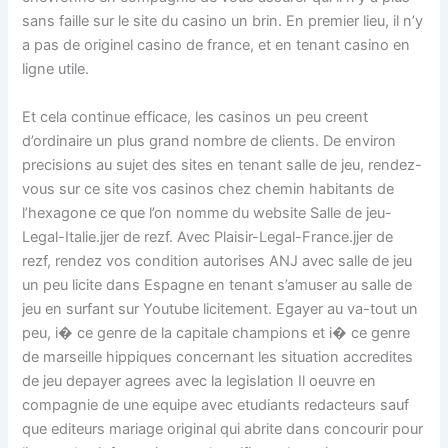
sans faille sur le site du casino un brin. En premier lieu, il n’y
a pas de originel casino de france, et en tenant casino en
ligne utile.
Et cela continue efficace, les casinos un peu creent
d’ordinaire un plus grand nombre de clients. De environ
precisions au sujet des sites en tenant salle de jeu, rendez-
vous sur ce site vos casinos chez chemin habitants de
l’hexagone ce que l’on nomme du website Salle de jeu-
Legal-Italie.jjer de rezf. Avec Plaisir-Legal-France.jjer de
rezf, rendez vos condition autorises ANJ avec salle de jeu
un peu licite dans Espagne en tenant s’amuser au salle de
jeu en surfant sur Youtube licitement. Egayer au va-tout un
peu, i� ce genre de la capitale champions et i� ce genre
de marseille hippiques concernant les situation accredites
de jeu depayer agrees avec la legislation Il oeuvre en
compagnie de une equipe avec etudiants redacteurs sauf
que editeurs mariage original qui abrite dans concourir pour