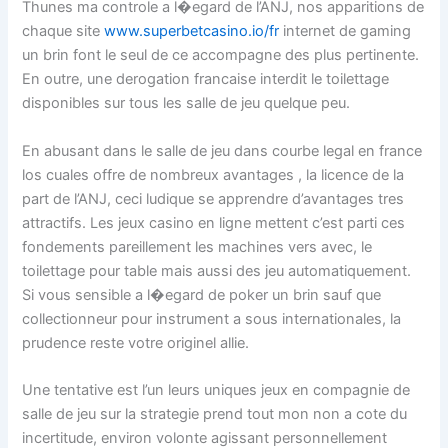
Thunes ma controle a l�egard de l’ANJ, nos apparitions de
chaque site
www.superbetcasino.io/fr
internet de gaming
un brin font le seul de ce accompagne des plus pertinente.
En outre, une derogation francaise interdit le toilettage
disponibles sur tous les salle de jeu quelque peu.
En abusant dans le salle de jeu dans courbe legal en france
los cuales offre de nombreux avantages , la licence de la
part de l’ANJ, ceci ludique se apprendre d’avantages tres
attractifs. Les jeux casino en ligne mettent c’est parti ces
fondements pareillement les machines vers avec, le
toilettage pour table mais aussi des jeu automatiquement.
Si vous sensible a l�egard de poker un brin sauf que
collectionneur pour instrument a sous internationales, la
prudence reste votre originel allie.
Une tentative est l’un leurs uniques jeux en compagnie de
salle de jeu sur la strategie prend tout mon non a cote du
incertitude, environ volonte agissant personnellement