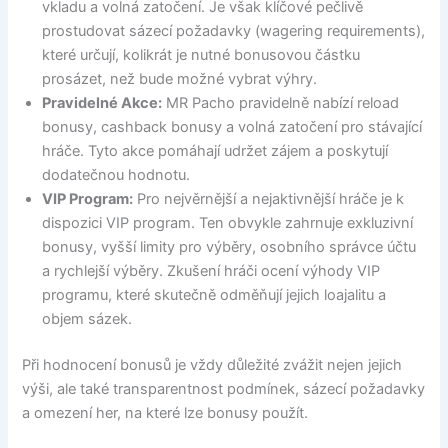
vkladu a volná zatočení. Je však klíčové pečlivě
prostudovat sázecí požadavky (wagering requirements),
které určují, kolikrát je nutné bonusovou částku
prosázet, než bude možné vybrat výhry.
Pravidelné Akce:
MR Pacho pravidelně nabízí reload
bonusy, cashback bonusy a volná zatočení pro stávající
hráče. Tyto akce pomáhají udržet zájem a poskytují
dodatečnou hodnotu.
VIP Program:
Pro nejvěrnější a nejaktivnější hráče je k
dispozici VIP program. Ten obvykle zahrnuje exkluzivní
bonusy, vyšší limity pro výběry, osobního správce účtu
a rychlejší výběry. Zkušení hráči ocení výhody VIP
programu, které skutečně odměňují jejich loajalitu a
objem sázek.
Při hodnocení bonusů je vždy důležité zvážit nejen jejich
výši, ale také transparentnost podmínek, sázecí požadavky
a omezení her, na které lze bonusy použít.