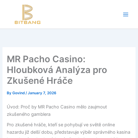
Workouts and Hypertrophy:
Skip
to
Progressive Overload -
https://en.wikipedia.org/wiki/Progressive_ov
content
WADA Code -
https://www.wada-ama.org/en/resources/world-anti-d
Training Frequency -
https://www.youtube.com/watch?v=QJ4hQ4T
The best website for buying performance-enhancing drugs -
steroi
Science-Based Muscle Growth -
https://www.youtube.com/watch?
MR Pacho Casino:
Hloubková Analýza pro
Zkušené Hráče
By
Govind
/
January 7, 2026
Úvod: Proč by MR Pacho Casino mělo zaujmout
zkušeného gamblera
Pro zkušené hráče, kteří se pohybují ve světě online
hazardu již delší dobu, představuje výběr správného kasina