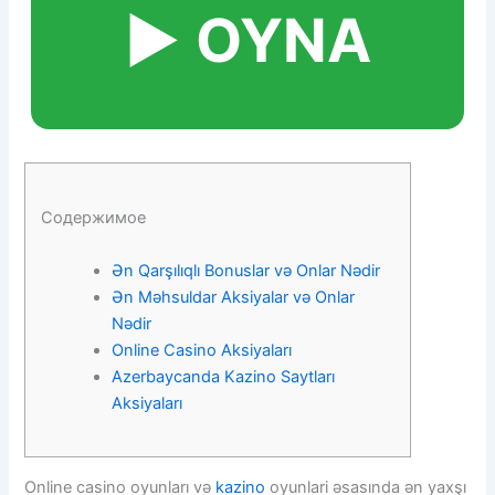
▶️ OYNA
Содержимое
Ən Qarşılıqlı Bonuslar və Onlar Nədir
Ən Məhsuldar Aksiyalar və Onlar
Nədir
Online Casino Aksiyaları
Azerbaycanda Kazino Saytları
Aksiyaları
Online casino oyunları və
kazino
oyunlari əsasında ən yaxşı