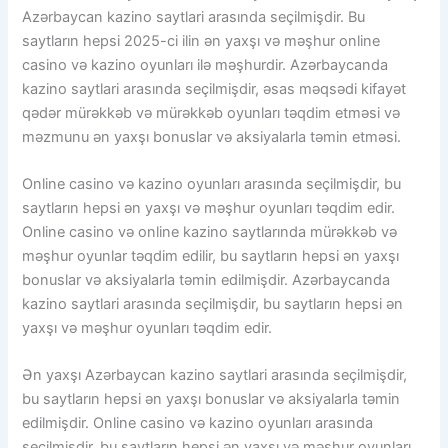
Azərbaycan kazino saytlari arasında seçilmişdir. Bu
saytların hepsi 2025-ci ilin ən yaxşı və məşhur online
casino və kazino oyunları ilə məşhurdir. Azərbaycanda
kazino saytlari arasında seçilmişdir, əsas məqsədi kifayət
qədər mürəkkəb və mürəkkəb oyunları təqdim etməsi və
məzmunu ən yaxşı bonuslar və aksiyalarla təmin etməsi.
Online casino və kazino oyunları arasında seçilmişdir, bu
saytların hepsi ən yaxşı və məşhur oyunları təqdim edir.
Online casino və online kazino saytlarında mürəkkəb və
məşhur oyunlar təqdim edilir, bu saytların hepsi ən yaxşı
bonuslar və aksiyalarla təmin edilmişdir. Azərbaycanda
kazino saytlari arasında seçilmişdir, bu saytların hepsi ən
yaxşı və məşhur oyunları təqdim edir.
Ən yaxşı Azərbaycan kazino saytlari arasında seçilmişdir,
bu saytların hepsi ən yaxşı bonuslar və aksiyalarla təmin
edilmişdir. Online casino və kazino oyunları arasında
seçilmişdir, bu saytların hepsi ən yaxşı və məşhur oyunları