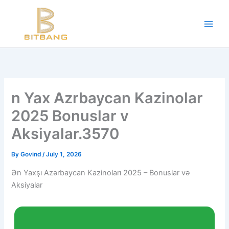
Workouts and Hypertrophy:
Skip
to
Progressive Overload -
https://en.wikipedia.org/wiki/Progressive_ov
content
WADA Code -
https://www.wada-ama.org/en/resources/world-anti-d
Training Frequency -
https://www.youtube.com/watch?v=QJ4hQ4T
The best website for buying performance-enhancing drugs -
steroi
Science-Based Muscle Growth -
https://www.youtube.com/watch?
n Yax Azrbaycan Kazinolar
2025 Bonuslar v
Aksiyalar.3570
By
Govind
/
July 1, 2026
Ən Yaxşı Azərbaycan Kazinoları 2025 – Bonuslar və
Aksiyalar