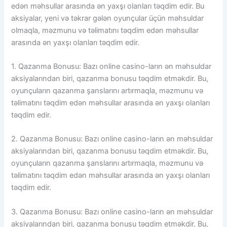
edən məhsullar arasında ən yaxşı olanları təqdim edir. Bu
aksiyalar, yeni və təkrar gələn oyunçular üçün məhsuldar
olmaqla, məzmunu və təlimatını təqdim edən məhsullar
arasında ən yaxşı olanları təqdim edir.
1. Qazanma Bonusu: Bazı online casino-ların ən məhsuldar
aksiyalarından biri, qazanma bonusu təqdim etməkdir. Bu,
oyunçuların qazanma şanslarını artırmaqla, məzmunu və
təlimatını təqdim edən məhsullar arasında ən yaxşı olanları
təqdim edir.
2. Qazanma Bonusu: Bazı online casino-ların ən məhsuldar
aksiyalarından biri, qazanma bonusu təqdim etməkdir. Bu,
oyunçuların qazanma şanslarını artırmaqla, məzmunu və
təlimatını təqdim edən məhsullar arasında ən yaxşı olanları
təqdim edir.
3. Qazanma Bonusu: Bazı online casino-ların ən məhsuldar
aksiyalarından biri, qazanma bonusu təqdim etməkdir. Bu,